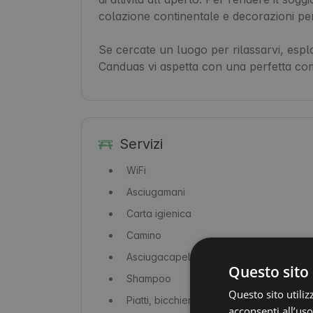
colazione continentale e decorazioni pers
Se cercate un luogo per rilassarvi, espl
Canduas vi aspetta con una perfetta com
Servizi
WiFi
Asciugamani
Carta igienica
Camino
Asciugacapelli
Questo sito 
Shampoo
Questo sito utiliz
Piatti, bicchieri e posate
acconsenti all’uso