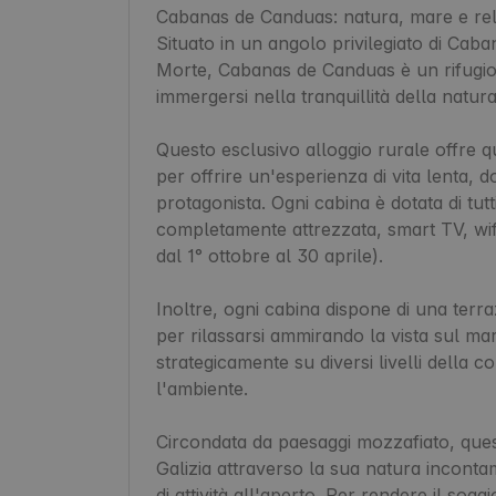
Cabanas de Canduas: natura, mare e rel
Situato in un angolo privilegiato di Cab
Morte, Cabanas de Canduas è un rifugio 
immergersi nella tranquillità della natura.
Questo esclusivo alloggio rurale offre qu
per offrire un'esperienza di vita lenta, d
protagonista. Ogni cabina è dotata di tut
completamente attrezzata, smart TV, wifi
dal 1° ottobre al 30 aprile).

Inoltre, ogni cabina dispone di una terr
per rilassarsi ammirando la vista sul mar
strategicamente su diversi livelli della 
l'ambiente.

Circondata da paesaggi mozzafiato, quest
Galizia attraverso la sua natura incont
di attività all'aperto. Per rendere il sogg