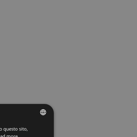
o questo sito,
ENGLISH
ad more