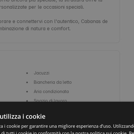
onalizzate per le occasioni speciali.

orare e connettervi con l'autentico, Cabanas de 
binazione di natura e comfort.
Jacuzzi
Biancheria da letto
Aria condizionata
Spazio di lavoro
Sapone
utilizza i cookie
Macchina del caffè / caffettiera
za i cookie per garantire una migliore esperienza d’uso. Utilizzand
Pentole e padelle
 di tutti i cookie in conformità con la nostra politica sui cookie.
Re