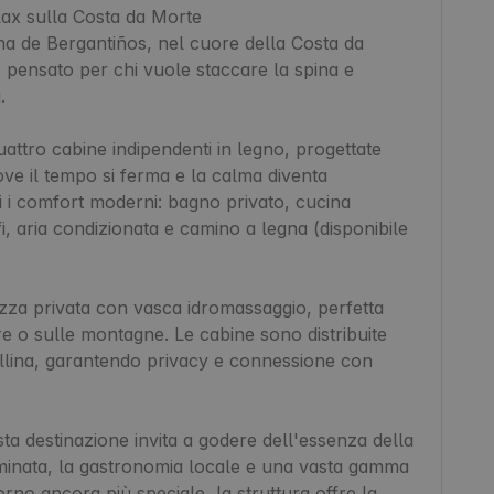
ax sulla Costa da Morte

ana de Bergantiños, nel cuore della Costa da 
pensato per chi vuole staccare la spina e 


attro cabine indipendenti in legno, progettate 
ove il tempo si ferma e la calma diventa 
ti i comfort moderni: bagno privato, cucina 
, aria condizionata e camino a legna (disponibile 
azza privata con vasca idromassaggio, perfetta 
e o sulle montagne. Le cabine sono distribuite 
collina, garantendo privacy e connessione con 
a destinazione invita a godere dell'essenza della 
aminata, la gastronomia locale e una vasta gamma 
iorno ancora più speciale, la struttura offre la 