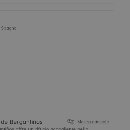
, Spagna
de Bergantiños
Mostra originale
ños offre un rifugio accogliente nella 