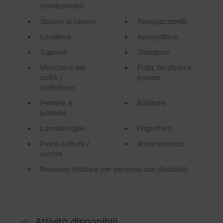
condizionata
Spazio di lavoro
Asciugacapelli
Lavatrice
Asciugatrice
Sapone
Shampoo
Macchina del
Piatti, bicchieri e
caffè /
posate
caffettiera
Pentole e
Bollitore
padelle
Lavastoviglie
Frigorifero
Piano cottura /
Area recintata
cucina
Nessuna struttura per persone con disabilità
Attività disponibili