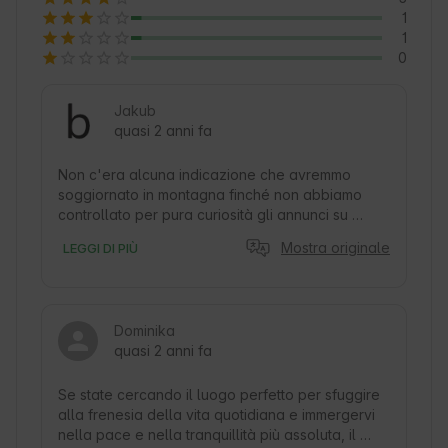
1
1
0
Jakub
quasi 2 anni fa
Non c'era alcuna indicazione che avremmo 
soggiornato in montagna finché non abbiamo 
controllato per pura curiosità gli annunci su 
Alohacamp, e già dalla prima pagina siamo stati 
Mostra originale
LEGGI DI PIÙ
colpiti dall'insolito progetto Black Cottage: un sì 
unanime!

Durante i preparativi per il viaggio e durante il 
Dominika
viaggio abbiamo avuto un ottimo contatto con il 
quasi 2 anni fa
proprietario, sul posto abbiamo notato che le 
foto non rifletteranno mai un panorama così bello 
come quello che abbiamo trovato sul posto, 
Se state cercando il luogo perfetto per sfuggire 
l'attrezzatura del cottage così come la pulizia 
alla frenesia della vita quotidiana e immergervi 
erano ai massimi livelli, inoltre abbiamo usato la 
nella pace e nella tranquillità più assoluta, il 