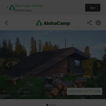
Usa l'app mobile
Apri
AlohaCamp
MOSTRA TUTTO (60)