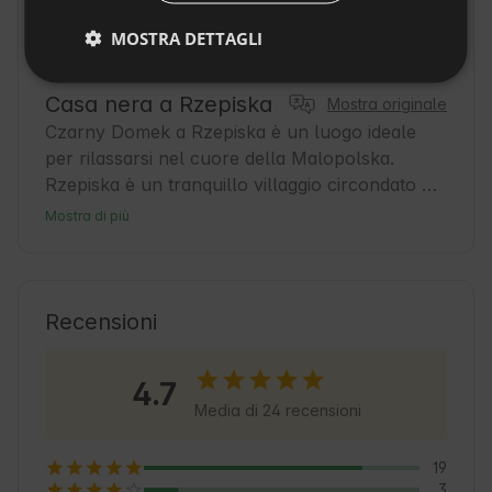
DUTCH
MOSTRA DETTAGLI
SLOVAK
Casa nera a Rzepiska
Mostra originale
Czarny Domek a Rzepiska è un luogo ideale 
per rilassarsi nel cuore della Malopolska. 
Rzepiska è un tranquillo villaggio circondato 
dalla pittoresca natura di Beskid Sądecki. Gli 
Mostra di più
ospiti troveranno un'atmosfera amichevole e 
alloggi confortevoli. È un ottimo punto di 
partenza per gli appassionati di escursionismo e 
ciclismo. Nei dintorni potrete scoprire la cultura 
Recensioni
tradizionale degli highlander e godervi la pace e 
la tranquillità lontano dal trambusto della città. 
4.7
Imparate a conoscere le usanze locali e 
Media di 24 recensioni
assaggiate i piatti regionali.
19
3