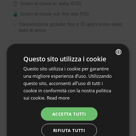
Orario di check-in: dalle 15:00
Orario di check-out: fino alle 11:00
Cancellazione gratuita:
fino a 30 giorni prima della
data di arrivo
Questo sito utilizza i cookie
Posizione
Rzepiska, Voivodato małopolskie, Polonia
Questo sito utilizza i cookie per garantire
ENGLISH
una migliore esperienza d’uso. Utilizzando
SPANISH
questo sito, acconsenti all’uso di tutti i
POLISH
cookie in conformità con la nostra politica
sui cookie.
Read more
GERMAN
ITALIAN
ACCETTA TUTTI
FRENCH
RIFIUTA TUTTI
CZECH