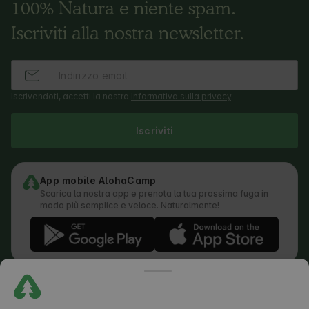
100% Natura e niente spam.
Iscriviti alla nostra newsletter.
Iscrivendoti, accetti la nostra
Informativa sulla privacy
.
Iscriviti
App mobile AlohaCamp
Scarica la nostra app e prenota la tua prossima fuga in
modo più semplice e veloce. Naturalmente!
Regolamento
Come funziona la ricerca
Informativa sulla privacy