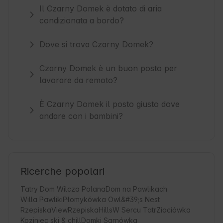
Il Czarny Domek è dotato di aria
condizionata a bordo?
Dove si trova Czarny Domek?
Czarny Domek è un buon posto per
lavorare da remoto?
È Czarny Domek il posto giusto dove
andare con i bambini?
Ricerche popolari
Tatry Dom Wilcza Polana
Dom na Pawlikach
Willa Pawliki
Płomykówka Owl&#39;s Nest
RzepiskaView
RzepiskaHills
W Sercu Tatr
Ziaciówka
Koziniec ski & chill
Domki Sarnówka