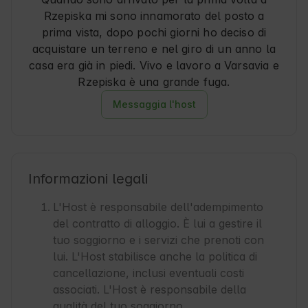
giornata di escursioni sui sentieri circostanti o 
Rzepiska mi sono innamorato del posto a
semplicemente per rilassarsi e ascoltare i suoni 
prima vista, dopo pochi giorni ho deciso di
della natura.

acquistare un terreno e nel giro di un anno la
casa era già in piedi. Vivo e lavoro a Varsavia e
C'è però un'avvertenza da tenere presente. La 
Rzepiska è una grande fuga.
discesa verso il lodge è estremamente ripida e 
può essere impegnativa per gli automobilisti. 
Messaggia l'host
Senza un veicolo 4x4, può essere davvero 
difficile tornare sulla strada principale. Vi 
consiglio quindi di pensare bene a questo 
aspetto prima di arrivare: vale la pena di essere 
preparati per evitare inutili difficoltà.

Informazioni legali
Nel complesso, "Black Cottage" è un luogo 
magico che soddisferà chiunque cerchi pace, 
L'Host è responsabile dell'adempimento
vicinanza alla natura e panorami unici. 
del contratto di alloggio. È lui a gestire il
Nonostante le difficoltà per arrivarci, un 
tuo soggiorno e i servizi che prenoti con
soggiorno qui ne vale la pena. È una vera e 
lui. L'Host stabilisce anche la politica di
propria oasi di pace dove è possibile ricaricare 
cancellazione, inclusi eventuali costi
le batterie e trovare la pace interiore. Altamente 
raccomandato!
associati. L'Host è responsabile della
qualità del tuo soggiorno.