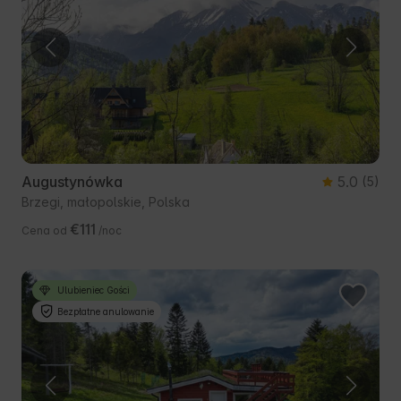
Augustynówka
5.0
(5)
Brzegi, małopolskie, Polska
€111
Cena od
/noc
Ulubieniec Gości
Bezpłatne anulowanie