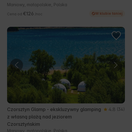
Maniowy, małopolskie, Polska
€126
W klubie taniej
Cena od
/noc
Czorsztyn Glamp - ekskluzywny glamping
4.8
(34)
z własną plażą nad jeziorem
Czorsztyńskim
Maniowy, małopolskie, Polska