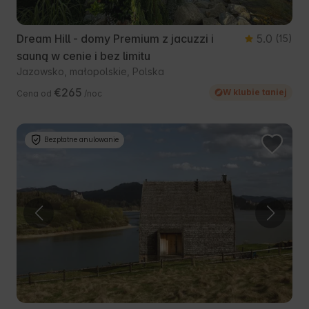
Dream Hill - domy Premium z jacuzzi i
5.0
(15)
sauną w cenie i bez limitu
Jazowsko, małopolskie, Polska
€265
W klubie taniej
Cena od
/noc
Bezpłatne anulowanie