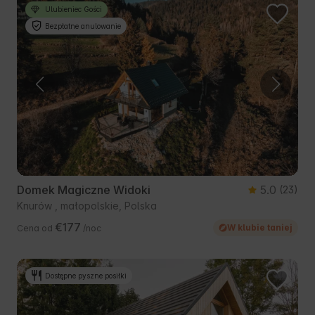
Ulubieniec Gości
Bezpłatne anulowanie
Domek Magiczne Widoki
5.0
(23)
Knurów , małopolskie, Polska
€177
W klubie taniej
Cena od
/noc
Dostępne pyszne posiłki