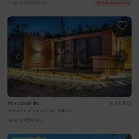
€170
W klubie taniej
Cena od
/noc
RzepiskaHills
4.6
(85)
Rzepiska, małopolskie, Polska
€84
Cena od
/noc