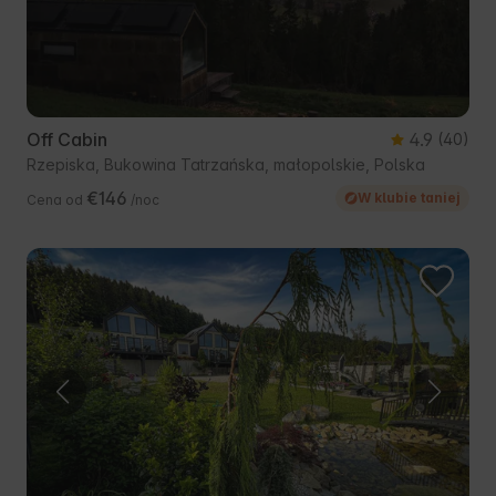
Off Cabin
4.9
(40)
Rzepiska, Bukowina Tatrzańska, małopolskie, Polska
€146
W klubie taniej
Cena od
/noc