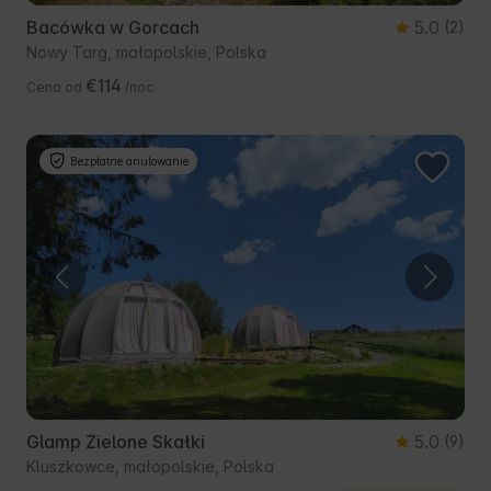
Bacówka w Gorcach
5.0
(2)
Nowy Targ, małopolskie, Polska
€114
Cena od
/noc
Bezpłatne anulowanie
Glamp Zielone Skałki
5.0
(9)
Kluszkowce, małopolskie, Polska