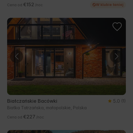
€152
W klubie taniej
Cena od
/noc
Białczańskie Bacówki
5.0
(1)
Białka Tatrzańska, małopolskie, Polska
€227
Cena od
/noc