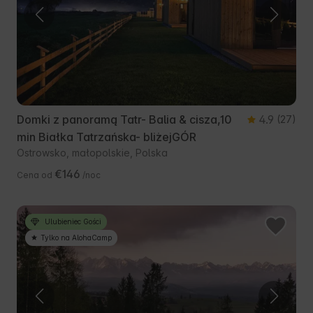
Domki z panoramą Tatr- Balia & cisza,10
4.9
(27)
min Białka Tatrzańska- bliżejGÓR
Ostrowsko, małopolskie, Polska
€146
Cena od
/noc
Ulubieniec Gości
Tylko na AlohaCamp