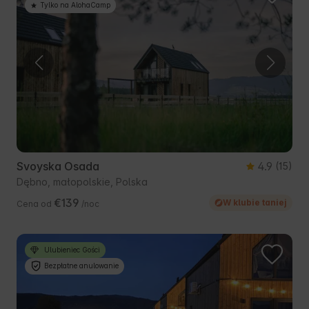
Tylko na AlohaCamp
Svoyska Osada
4.9
(15)
Dębno, małopolskie, Polska
€139
W klubie taniej
Cena od
/noc
Ulubieniec Gości
Bezpłatne anulowanie