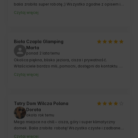
balia zrobiła super robotę ;) Wszystko zgodne z opisem i 
zdjęciami. Jak najlepsze miejsce na wypoczynek, zdala 
Czytaj więcej
od zgiełku miasta, a w pobliżu miejsc turystycznych. 
Polecam w 100%
Biała Czapla Glamping
Marta
ponad 2 lata temu
Okolica piękna, blisko jeziora, cisza i prywatność. 
Właściciele bardzo mili, pomocni, dostępni do kontaktu. 
Zimną można odpocząć w spokoju, odwiedzić okoliczne 
Czytaj więcej
miasta. Widać też, że latem w okolicach jeziora jest co 
robić. Polecamy i chętnie wrócimy ponownie:)
Tatry Dom Wilcza Polana
Dorota
około rok temu
Mega miejsce na chill – cisza, góry i super klimatyczny 
domek. Balia zrobiła  robotę! Wszystko czyste i zadbane. 
Czytaj więcej