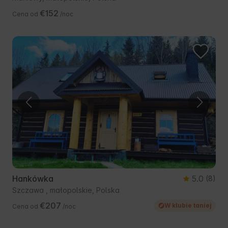
€152
Cena od
/noc
Hankówka
5.0
(8)
Szczawa , małopolskie, Polska
€207
W klubie taniej
Cena od
/noc