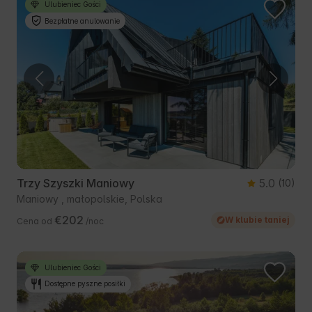
Ulubieniec Gości
Bezpłatne anulowanie
Trzy Szyszki Maniowy
5.0
(10)
Maniowy , małopolskie, Polska
€202
W klubie taniej
Cena od
/noc
Ulubieniec Gości
Dostępne pyszne posiłki