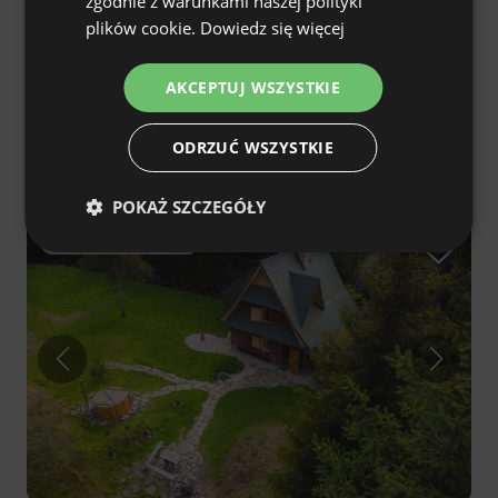
zgodnie z warunkami naszej polityki
FRENCH
plików cookie.
Dowiedz się więcej
CZECH
AKCEPTUJ WSZYSTKIE
DUTCH
Domek Cicho Tu
5.0
(2)
Bukowina Tatrzańska, małopolskie, Polska
SLOVAK
ODRZUĆ WSZYSTKIE
€202
W klubie: od €177
Cena od
/noc
POKAŻ SZCZEGÓŁY
Bezpłatne anulowanie