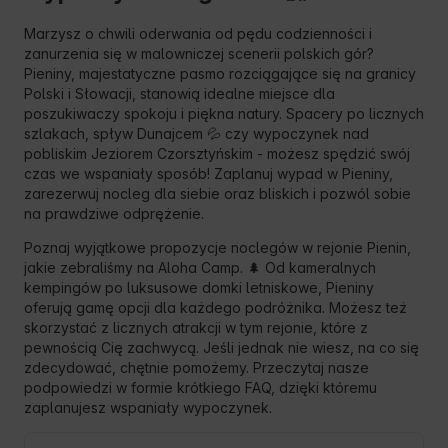
Marzysz o chwili oderwania od pędu codzienności i
zanurzenia się w malowniczej scenerii polskich gór?
Pieniny, majestatyczne pasmo rozciągające się na granicy
Polski i Słowacji, stanowią idealne miejsce dla
poszukiwaczy spokoju i piękna natury. Spacery po licznych
szlakach, spływ Dunajcem 💦 czy wypoczynek nad
pobliskim Jeziorem Czorsztyńskim - możesz spędzić swój
czas we wspaniały sposób! Zaplanuj wypad w Pieniny,
zarezerwuj nocleg dla siebie oraz bliskich i pozwól sobie
na prawdziwe odprężenie.
Poznaj wyjątkowe propozycje noclegów w rejonie Pienin,
jakie zebraliśmy na Aloha Camp. 🌲 Od kameralnych
kempingów po luksusowe domki letniskowe, Pieniny
oferują gamę opcji dla każdego podróżnika. Możesz też
skorzystać z licznych atrakcji w tym rejonie, które z
pewnością Cię zachwycą. Jeśli jednak nie wiesz, na co się
zdecydować, chętnie pomożemy. Przeczytaj nasze
podpowiedzi w formie krótkiego FAQ, dzięki któremu
zaplanujesz wspaniały wypoczynek.