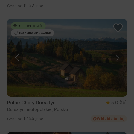
€152
Cena od
/noc
Ulubieniec Gości
Bezpłatne anulowanie
Polne Chaty Dursztyn
5.0
(15)
Dursztyn, małopolskie, Polska
€164
W klubie taniej
Cena od
/noc