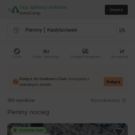
Użyj aplikacji mobilnej
Otwórz
AlohaCamp
Zniżki
Domki i glampingi
Camper/Campervan
Ze zwierzętami
Dołącz do Outdoors Club
i korzystaj z
Dołącz
unikalnych zniżek.
Wyszukiwarka
180 wyników
Pieniny nocleg
Ulubieniec Gości