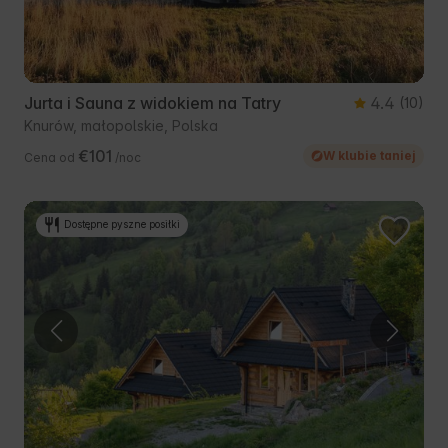
Jurta i Sauna z widokiem na Tatry
4.4
(10)
Knurów, małopolskie, Polska
€101
W klubie taniej
Cena od
/noc
Dostępne pyszne posiłki