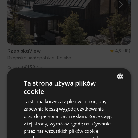
RzepiskaView
4.9
(18)
Rzepiska, małopolskie, Polska
€139
Cena od
/noc
Ta strona używa plików
Bezpłatne anulowanie
cookie
ENGLISH
Ta strona korzysta z plików cookie, aby
SPANISH
zapewnić lepszą wygodę użytkowania
POLISH
oraz do personalizacji reklam. Korzystając
z tej strony, wyrażasz zgodę na używanie
GERMAN
przez nas wszystkich plików cookie
ITALIAN