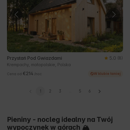
Przystań Pod Gwiazdami
5.0
(8)
Krempachy, małopolskie, Polska
€214
W klubie taniej
Cena od
/noc
1
2
3
...
5
6
Pieniny - nocleg idealny na Twój
wypoczynek w górach 🏔️