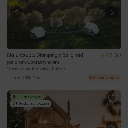
Biała Czapla Glamping z Balią nad
4.9
(86)
jeziorem Czorsztyńskim
Maniowy, małopolskie, Polska
€114
W klubie taniej
Cena od
/noc
Ulubieniec Gości
Bezpłatne anulowanie