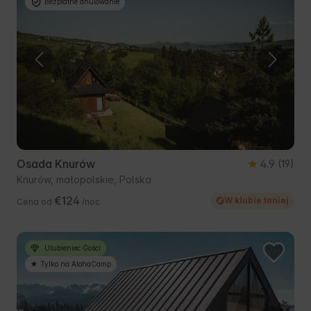
Bezpłatne anulowanie
Osada Knurów
4.9
(19)
Knurów, małopolskie, Polska
€124
W klubie taniej
Cena od
/noc
Ulubieniec Gości
Tylko na AlohaCamp