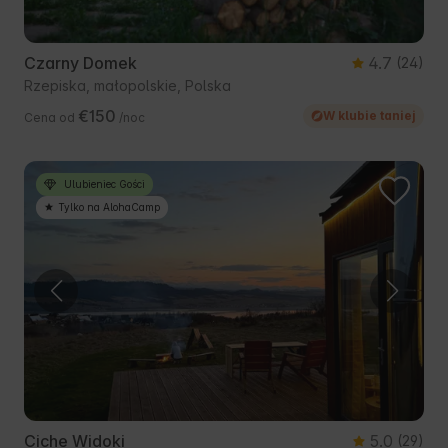
Czarny Domek
4.7
(24)
Rzepiska, małopolskie, Polska
€150
W klubie taniej
Cena od
/noc
Ulubieniec Gości
Tylko na AlohaCamp
Ciche Widoki
5.0
(29)