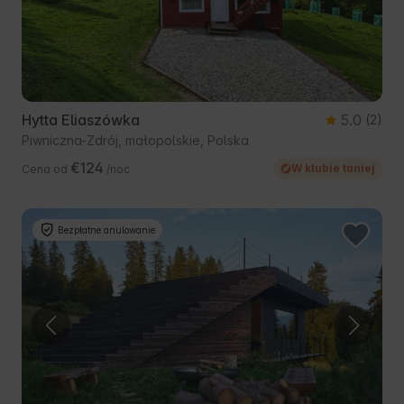
Hytta Eliaszówka
5.0
(2)
Piwniczna-Zdrój, małopolskie, Polska
€124
W klubie taniej
Cena od
/noc
Bezpłatne anulowanie