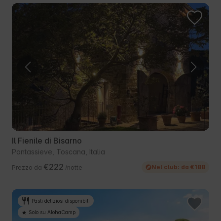
Il Fienile di Bisarno
Pontassieve, Toscana, Italia
€222
Nel club: da €188
Prezzo da
/notte
Pasti deliziosi disponibili
Solo su AlohaCamp