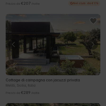
€207
Nel club: da €176
Prezzo da
/notte
Cottage di campagna con jacuzzi privata
Melilli, Sicilia, Italia
€289
Prezzo da
/notte