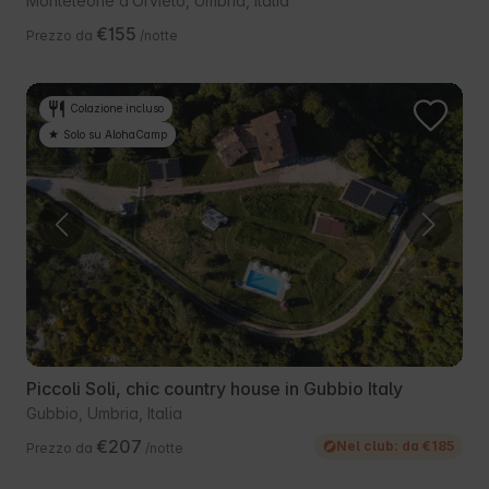
Monteleone dʼOrvieto, Umbria, Italia
€155
Prezzo da
/notte
Colazione incluso
Solo su AlohaCamp
Piccoli Soli, chic country house in Gubbio Italy
Gubbio, Umbria, Italia
€207
Nel club: da €185
Prezzo da
/notte