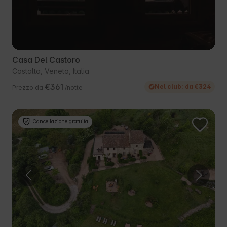
Casa Del Castoro
Costalta, Veneto, Italia
€361
Nel club: da €324
Prezzo da
/notte
Cancellazione gratuita