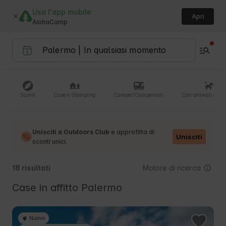
Usa l'app mobile
Apri
AlohaCamp
Sconti
Case e Glamping
Camper/Campervan
Con animali domes
Unisciti a Outdoors Club
e approfitta di
Unisciti
sconti unici.
Motore di ricerca
18 risultati
Case in affitto Palermo
Nuovo