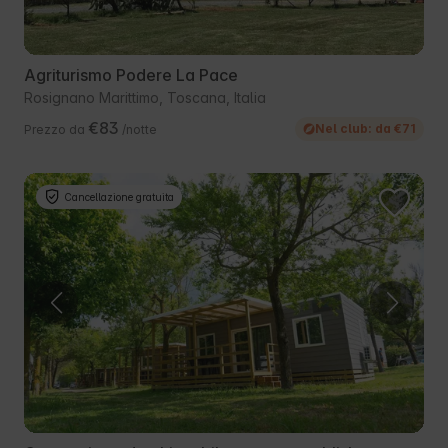
Agriturismo Podere La Pace
Rosignano Marittimo, Toscana, Italia
€83
Nel club: da €71
Prezzo da
/notte
Cancellazione gratuita