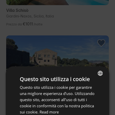
Villa Schisò
Giardini-Naxos, Sicilia, Italia
€1011
Prezzo da
/notte
Questo sito utilizza i cookie
Questo sito utilizza i cookie per garantire
ENGLISH
una migliore esperienza d’uso. Utilizzando
SPANISH
questo sito, acconsenti all’uso di tutti i
POLISH
cookie in conformità con la nostra politica
Casa tradizionale siciliana immersa nei vigneti
sui cookie.
Read more
GERMAN
Rovittello, Sicilia, Italia