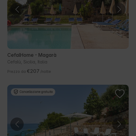
CefalHome - Magarà
Cefalù, Sicilia, Italia
€207
Prezzo da
/notte
Cancellazione gratuita