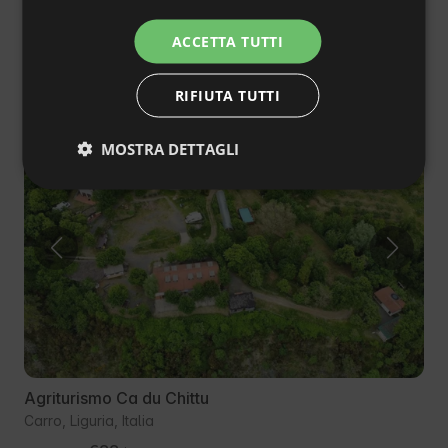
€4639
Prezzo da
/notte
ITALIAN
ACCETTA TUTTI
FRENCH
Luoghi simili
RIFIUTA TUTTI
CZECH
DUTCH
Pasti deliziosi disponibili
MOSTRA DETTAGLI
SLOVAK
Nuovo
Agriturismo Ca du Chittu
Carro, Liguria, Italia