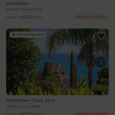
con Piscina
Mascali, Sicilia, Italia
€124
Nel club: da €111
Prezzo da
/notte
Cancellazione gratuita
CefalHome - Torre Terra
Cefalù, Sicilia, Italia
€207
Nel club: da €185
Prezzo da
/notte