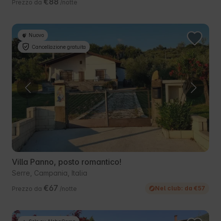
€88
Prezzo da
/notte
Nuovo
Cancellazione gratuita
Villa Panno, posto romantico!
Serre, Campania, Italia
€67
Nel club: da €57
Prezzo da
/notte