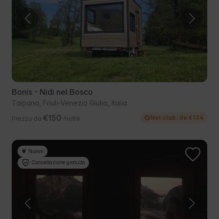
Bonis - Nidi nel Bosco
Taipana, Friuli-Venezia Giulia, Italia
€150
Nel club: da €134
Prezzo da
/notte
Nuovo
Cancellazione gratuita