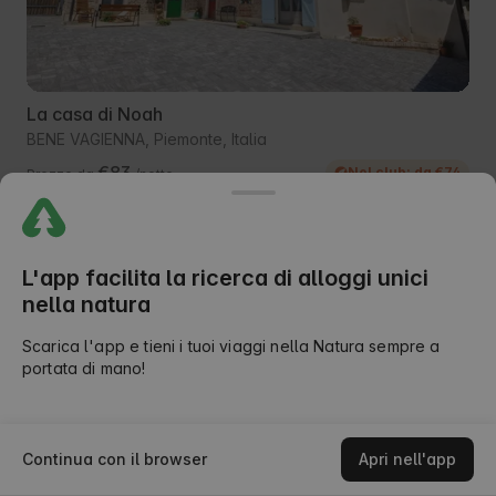
La casa di Noah
BENE VAGIENNA, Piemonte, Italia
€83
Nel club: da €74
Prezzo da
/notte
Colazione incluso
L'app facilita la ricerca di alloggi unici
Solo su AlohaCamp
nella natura
Scarica l'app e tieni i tuoi viaggi nella Natura sempre a
portata di mano!
Mappa
Continua con il browser
Apri nell'app
Cerca
Sconti
I miei viaggi
Messaggi
Il mio account