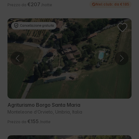
€207
Nel club: da €185
Prezzo da
/notte
Cancellazione gratuita
Agriturismo Borgo Santa Maria
Monteleone dʼOrvieto, Umbria, Italia
€155
Prezzo da
/notte