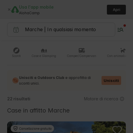
Usa l'app mobile
Apri
AlohaCamp
Sconti
Case e Glamping
Camper/Campervan
Con animali domes
Unisciti a Outdoors Club
e approfitta di
Unisciti
sconti unici.
Motore di ricerca
22 risultati
Case in affitto Marche
Cancellazione gratuita