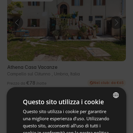
Athena Casa Vacanze
Campello sul Clitunno , Umbria, Italia
€78
Nel club: da €65
Prezzo da
/notte
Questo sito utilizza i cookie
Pasti deliziosi disponibili
Questo sito utilizza i cookie per garantire
ENGLISH
Cancellazione gratuita
una migliore esperienza d’uso. Utilizzando
SPANISH
questo sito, acconsenti all’uso di tutti i
POLISH
cookie in conformità con la nostra politica