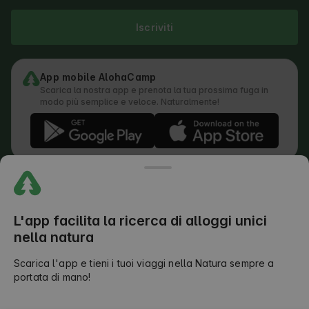
Iscriviti
App mobile AlohaCamp
Scarica la nostra app e prenota la tua prossima fuga in
modo più semplice e veloce. Naturalmente!
Regolamento
Come funziona la ricerca
Informativa sulla privacy
Informativa sui cookie
L'app facilita la ricerca di alloggi unici
Politica di invio delle recensioni
nella natura
Distribuzione legale delle responsabilità
Termini e condizioni di Outdoors Club
Scarica l'app e tieni i tuoi viaggi nella Natura sempre a
portata di mano!
Mappa
©
2026
AlohaCamp. Tutti i diritti riservati.