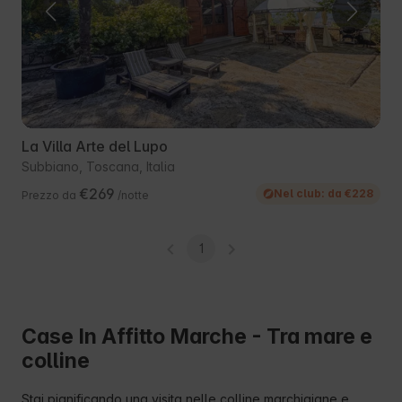
La Villa Arte del Lupo
Subbiano, Toscana, Italia
€269
Nel club: da €228
Prezzo da
/notte
1
Case In Affitto Marche - Tra mare e
colline
Stai pianificando una visita nelle colline marchigiane e