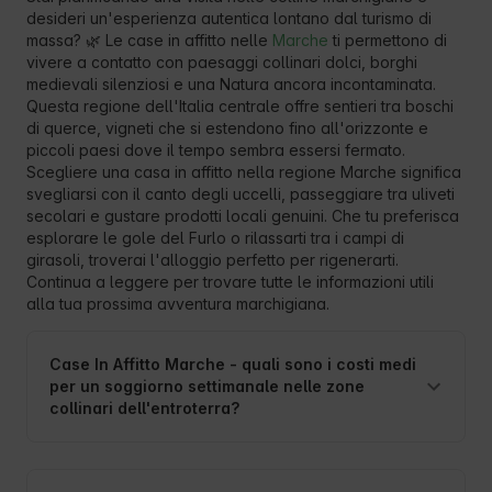
desideri un'esperienza autentica lontano dal turismo di
massa? 🌿 Le case in affitto nelle
Marche
ti permettono di
vivere a contatto con paesaggi collinari dolci, borghi
medievali silenziosi e una Natura ancora incontaminata.
Questa regione dell'Italia centrale offre sentieri tra boschi
di querce, vigneti che si estendono fino all'orizzonte e
piccoli paesi dove il tempo sembra essersi fermato.
Scegliere una casa in affitto nella regione Marche significa
svegliarsi con il canto degli uccelli, passeggiare tra uliveti
secolari e gustare prodotti locali genuini. Che tu preferisca
esplorare le gole del Furlo o rilassarti tra i campi di
girasoli, troverai l'alloggio perfetto per rigenerarti.
Continua a leggere per trovare tutte le informazioni utili
alla tua prossima avventura marchigiana.
Case In Affitto Marche - quali sono i costi medi
per un soggiorno settimanale nelle zone
collinari dell'entroterra?