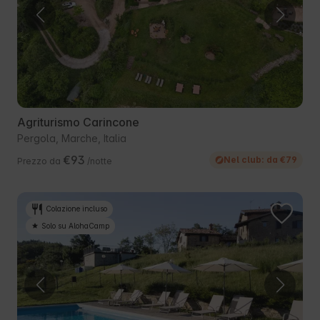
Agriturismo Carincone
Pergola, Marche, Italia
€93
Nel club: da €79
Prezzo da
/notte
Colazione incluso
Solo su AlohaCamp