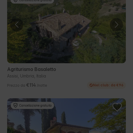
Agriturismo Basaletto
Assisi, Umbria, Italia
€114
Nel club: da €96
Prezzo da
/notte
Cancellazione gratuita