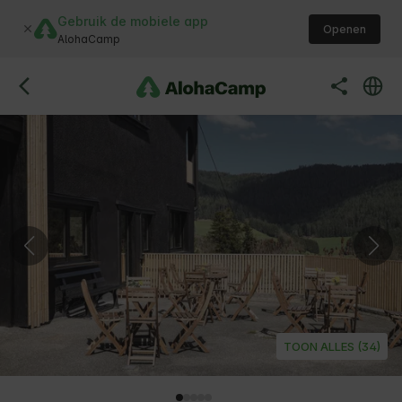
Gebruik de mobiele app
Openen
AlohaCamp
TOON ALLES (34)