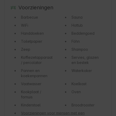
Voorzieningen
Barbecue
Sauna
WiFi
Hottub
Handdoeken
Beddengoed
Toiletpapier
Föhn
Zeep
Shampoo
Koffiezetapparaat
Servies, glazen
/ percolator
en bestek
Pannen en
Waterkoker
koekenpannen
Vaatwasser
Koelkast
Kookplaat /
Oven
fornuis
Kinderstoel
Broodrooster
Voorzieningen voor mensen met een