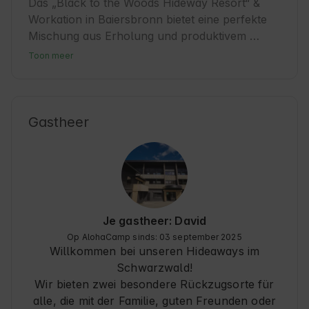
Das „Black to the Woods Hideway Resort“ & 
Workation in Baiersbronn bietet eine perfekte 
Mischung aus Erholung und produktivem 
Arbeiten. Baiersbronn, eingebettet im 
Toon meer
Schwarzwald, ist bekannt für seine idyllische 
Natur und kulinarische Vielfalt. Unsere 
Unterkunft ist ideal für Gäste, die Ruhe suchen 
und gleichzeitig die Region entdecken möchten. 
Gastheer
Ob Wanderungen, Mountainbiken oder einfach 
die frische Luft genießen – hier finden Sie den 
perfekten Rückzugsort. Die Nähe zu lokalen 
Restaurants und kulturellen Highlights macht 
den Aufenthalt besonders angenehm.
Je gastheer: David
Op AlohaCamp sinds: 03 september 2025
Willkommen bei unseren Hideaways im
Schwarzwald!
Wir bieten zwei besondere Rückzugsorte für
alle, die mit der Familie, guten Freunden oder