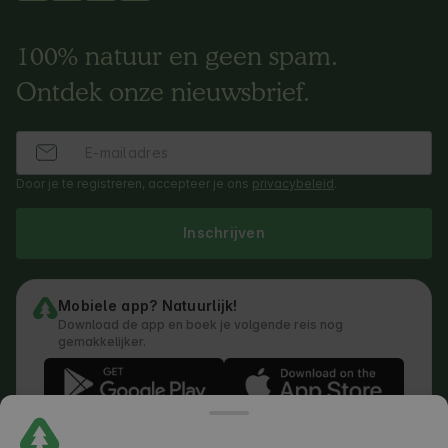
100% natuur en geen spam.
Ontdek onze nieuwsbrief.
Door je te registreren, accepteer je ons
privacybeleid
.
Inschrijven
Mobiele app? Natuurlijk!
Download de app en boek je volgende reis nog
gemakkelijker.