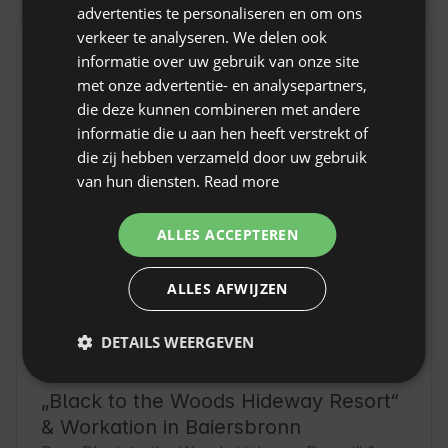
advertenties te personaliseren en om ons
POLISH
verkeer te analyseren. We delen ook
Locatie
informatie over uw gebruik van onze site
GERMAN
Baiersbronn, Provincie Baden-Württemberg, Duitsland
met onze advertentie- en analysepartners,
ITALIAN
die deze kunnen combineren met andere
FRENCH
informatie die u aan hen heeft verstrekt of
die zij hebben verzameld door uw gebruik
CZECH
van hun diensten.
Read more
DUTCH
SLOVAK
ALLES ACCEPTEREN
ALLES AFWIJZEN
DETAILS WEERGEVEN
„Black to the Woods Hideway Resort“
& Workation in Baiersbronn