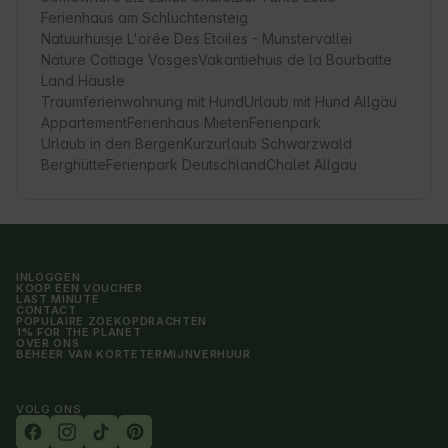
Ferienhaus am Schluchtensteig
Natuurhuisje L'orée Des Etoiles - Munstervallei
Nature Cottage Vosges
Vakantiehuis de la Bourbatte
Land Häusle
Traumferienwohnung mit Hund
Urlaub mit Hund Allgäu
Appartement
Ferienhaus Mieten
Ferienpark
Urlaub in den Bergen
Kurzurlaub Schwarzwald
Berghütte
Ferienpark Deutschland
Chalet Allgäu
INLOGGEN
KOOP EEN VOUCHER
LAST MINUTE
CONTACT
POPULAIRE ZOEKOPDRACHTEN
1% FOR THE PLANET
OVER ONS
BEHEER VAN KORTETERMIJNVERHUUR
VOLG ONS