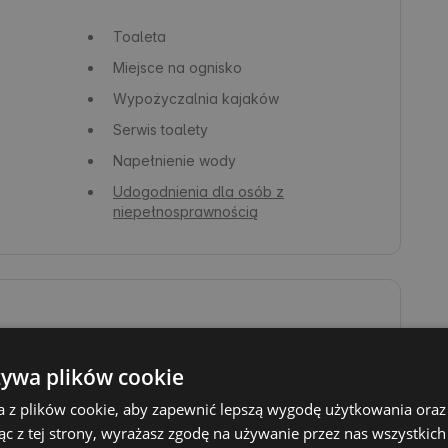
Toaleta
Miejsce na ognisko
Wypożyczalnia kajaków
Serwis toalety
Napełnienie wody
Udogodnienia dla osób z
niepełnosprawnością
Pływanie
żywa plików cookie
Niewymagające szlaki piesze
a z plików cookie, aby zapewnić lepszą wygodę użytkowania oraz 
Pływanie łódką
ąc z tej strony, wyrażasz zgodę na używanie przez nas wszystkich
Wędkarstwo