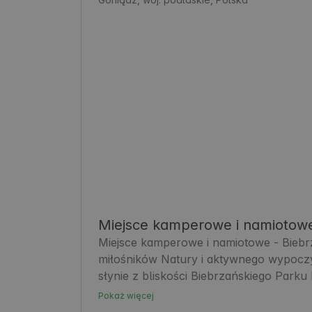
Miejsce kamperowe i namiotow
Miejsce kamperowe i namiotowe - Biebr
miłośników Natury i aktywnego wypoczy
słynie z bliskości Biebrzańskiego Park
obserwatorów ptaków i spacerowiczów. G
Pokaż więcej
możliwość poznania unikalnej przyrody b