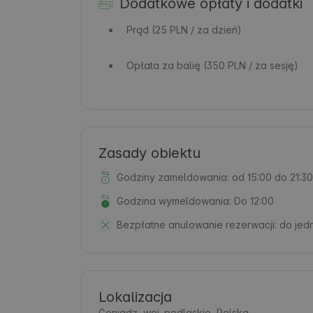
Dodatkowe opłaty i dodatki
Prąd
(25 PLN / za dzień)
Opłata za balię
(350 PLN / za sesję)
Zasady obiektu
Godziny zameldowania: od 15:00 do 21:30
Godzina wymeldowania: Do 12:00
Bezpłatne anulowanie rezerwacji:
do jed
Lokalizacja
Goniądz, woj. podlaskie, Polska