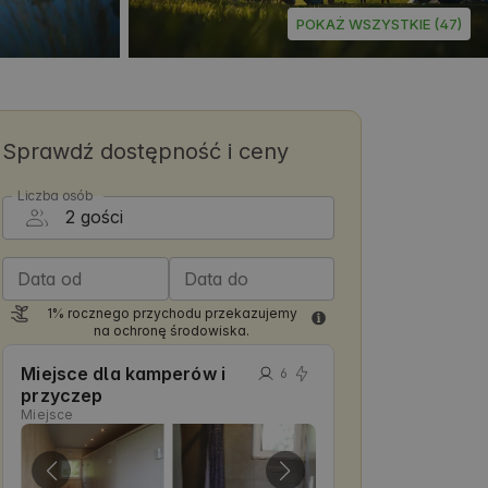
POKAŻ WSZYSTKIE (47)
Sprawdź dostępność i ceny
Liczba osób
Data od
Data do
1% rocznego przychodu przekazujemy
na ochronę środowiska.
Miejsce dla kamperów i
6
przyczep
Miejsce