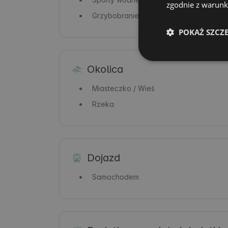
zgodnie z warunka
Grzybobranie
POKAŻ SZCZ
Okolica
Miasteczko / Wieś
Rzeka
Dojazd
Samochodem