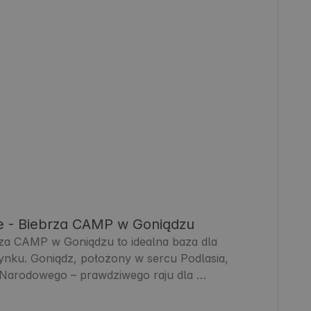
e - Biebrza CAMP w Goniądzu
za CAMP w Goniądzu to idealna baza dla 
nku. Goniądz, położony w sercu Podlasia, 
u Narodowego – prawdziwego raju dla 
oście znajdą tu spokój, świeże powietrze i 
agien i łąk. To doskonałe miejsce na rodzinne 