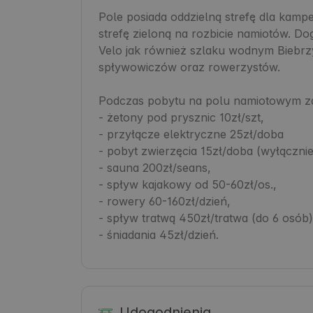
Pole posiada oddzielną strefę dla kam
strefę zieloną na rozbicie namiotów. 
Velo jak również szlaku wodnym Biebrzy
spływowiczów oraz rowerzystów.

Podczas pobytu na polu namiotowym za
- żetony pod prysznic 10zł/szt,

- przyłącze elektryczne 25zł/doba

- pobyt zwierzęcia 15zł/doba (wyłączni
- sauna 200zł/seans,

- spływ kajakowy od 50-60zł/os.,

- rowery 60-160zł/dzień,

- spływ tratwą 450zł/tratwa (do 6 osób),
- śniadania 45zł/dzień.
Udogodnienia