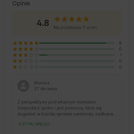
chcą odkrywać okoliczne lasy i jeziora. Goście 
Opinie
mogą liczyć na komfortowe warunki i 
serdeczne powitanie od Gospodarzy. W okolicy 
4.8
znajdziesz wiele możliwości aktywnego 
Na podstawie 9 ocen.
spędzania czasu, od pieszych wycieczek po 
relaks nad wodą. 🌿
8
0
1
0
0
Mariusz
27 dni temu
Z perspektywy pod własnym namiotem. 
Gospodarz spoko i jest pomocny. Idzie się 
dogadać w każdej sprawie.sanitariaty zadbane, 
ogólnodostępna kuchnia letnia wyposażona jak 
CZYTAJ WIĘCEJ
trzeba ale bez lodówki. Prąd do namiotu 
dostępny, mimo wszystko zawsze zabieram swój 