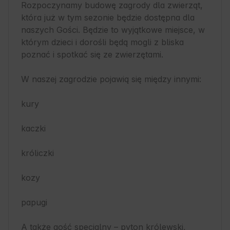
Rozpoczynamy budowę zagrody dla zwierząt, 
która już w tym sezonie będzie dostępna dla 
naszych Gości. Będzie to wyjątkowe miejsce, w 
którym dzieci i dorośli będą mogli z bliska 
poznać i spotkać się ze zwierzętami.

W naszej zagrodzie pojawią się między innymi:

kury

kaczki

króliczki

kozy

papugi

A także gość specjalny – pyton królewski, 