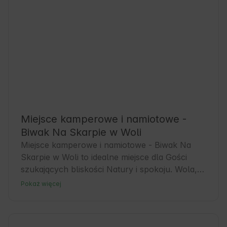
Miejsce kamperowe i namiotowe -
Biwak Na Skarpie w Woli
Miejsce kamperowe i namiotowe - Biwak Na 
Skarpie w Woli to idealne miejsce dla Gości 
szukających bliskości Natury i spokoju. Wola, 
położona w kujawsko-pomorskim, oferuje 
Pokaż więcej
przyjazną atmosferę i doskonałe warunki do 
wypoczynku na łonie Natury. To świetna baza 
wypadowa dla miłośników turystyki, którzy 