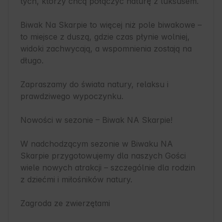
tych, którzy chcą połączyć naturę z luksusem.

Biwak Na Skarpie to więcej niż pole biwakowe – 
to miejsce z duszą, gdzie czas płynie wolniej, 
widoki zachwycają, a wspomnienia zostają na 
długo.

Zapraszamy do świata natury, relaksu i 
prawdziwego wypoczynku.

Nowości w sezonie – Biwak NA Skarpie!

W nadchodzącym sezonie w Biwaku NA 
Skarpie przygotowujemy dla naszych Gości 
wiele nowych atrakcji – szczególnie dla rodzin 
z dziećmi i miłośników natury.

Zagroda ze zwierzętami 
