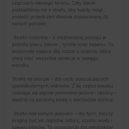
częściach naszego terenu. Cały biwak 
podzieliliśmy na 4 strefy, aby każdy mógł 
znaleźć przestrzeń idealnie dopasowaną do 
swoich potrzeb:

 Strefa rodzinna – z możliwością postoju w 
pobliżu placu zabaw , tyrolki oraz basenu. To 
doskonałe miejsce dla rodzin z dziećmi, które 
chcą mieć wszystkie atrakcje w zasięgu 
wzroku.

Strefa na skarpie – dla osób poszukujących 
spektakularnych widoków. Z tej części biwaku 
rozciąga się piękna panorama jeziora i okolicy – 
idealna na poranną kawę o wschodzie słońca.

 Strefa nad samym jeziorem – dla tych, którzy 
pragną być jak najbliżej natury, szumu wody i 
śpiewu ptaków. To propozycja dla miłośników 