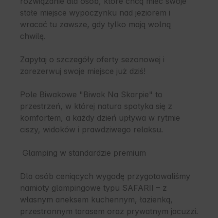
rozwiązanie dla osób, które chcą mieć swoje 
stałe miejsce wypoczynku nad jeziorem i 
wracać tu zawsze, gdy tylko mają wolną 
chwilę.

Zapytaj o szczegóły oferty sezonowej i 
zarezerwuj swoje miejsce już dziś!

Pole Biwakowe "Biwak Na Skarpie" to 
przestrzeń, w której natura spotyka się z 
komfortem, a każdy dzień upływa w rytmie 
ciszy, widoków i prawdziwego relaksu. 

 Glamping w standardzie premium

Dla osób ceniących wygodę przygotowaliśmy 
namioty glampingowe typu SAFARII – z 
własnym aneksem kuchennym, łazienką, 
przestronnym tarasem oraz prywatnym jacuzzi. 