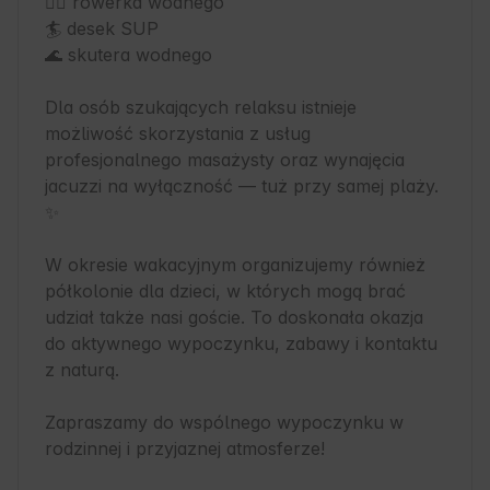
🚴‍♂️ rowerka wodnego

🏄 desek SUP

🌊 skutera wodnego

Dla osób szukających relaksu istnieje 
możliwość skorzystania z usług 
profesjonalnego masażysty oraz wynajęcia 
jacuzzi na wyłączność — tuż przy samej plaży. 
✨

W okresie wakacyjnym organizujemy również 
półkolonie dla dzieci, w których mogą brać 
udział także nasi goście. To doskonała okazja 
do aktywnego wypoczynku, zabawy i kontaktu 
z naturą.

Zapraszamy do wspólnego wypoczynku w 
rodzinnej i przyjaznej atmosferze!