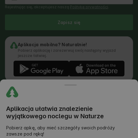
Rejestrując się, akceptujesz naszą
Politykę prywatności
.
Zapisz się
Aplikacja mobilna? Naturalnie!
Pobierz aplikację i zarezerwuj swój następny wyjazd
jeszcze łatwiej.
Regulamin
Jak działa wyszukiwarka
Polityka prywatności
Polityka Cookies
Aplikacja ułatwia znalezienie
Polityka Dodawania Opinii
wyjątkowego noclegu w Naturze
Prawny Podział Obowiązków
Regulamin Outdoors Club
Pobierz apkę, aby mieć szczegóły swoich podróży
zawsze pod ręką!
©
2026
AlohaCamp. All rights reserved.