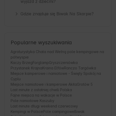
wyjazd z dziećmi?
Gdzie znajduje się Biwak Na Skarpie?
Popularne wyszukiwania
Agroturystyka Chata nad Wełną pole kempingowe na
półwyspie
Kaczy Brzeg
Forglamp
Gryszczeniówka
Przystanek Krajna
Kraina Elfów
Ranczo Targówka
Miejsce kamperowe i namiotowe - Święty Spokój na
Cyplu
Miejsce namiotowe i kamperowe Akita
Grotów 5
Last minute z ostatniej chwili Polska
Fajne miejsca na wakacje w Polsce
Pole namiotowe Kaszuby
Last minute długi weekend czerwcowy
Kempingi w Polsce
Pole campingowe
Biwak