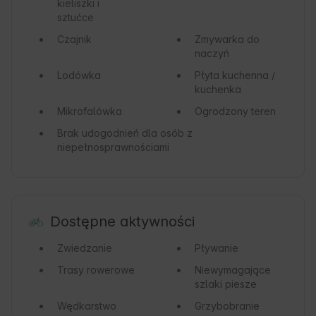
kieliszki i
sztućce
Czajnik
Zmywarka do
naczyń
Lodówka
Płyta kuchenna /
kuchenka
Mikrofalówka
Ogrodzony teren
Brak udogodnień dla osób z
niepełnosprawnościami
Dostępne aktywności
Zwiedzanie
Pływanie
Trasy rowerowe
Niewymagające
szlaki piesze
Wędkarstwo
Grzybobranie