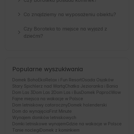
Co znajdziemy na wyposażeniu obiektu?
Czy Boroteka to miejsce na wyjazd z
dziećmi?
Popularne wyszukiwania
Domek Boho
EkoRelax i Fun Resort
Osada Osjaków
Stary Spichlerz nad Wartą
Chatka Jezioranka i Bania
Dom Las 3
Dom Las 2
Dom Las i Bus
Domek Paproć
Wow
Fajne miejsca na wakacje w Polsce
Dom letniskowy całoroczny
Domek holenderski
Dom do wynajęcia
First Minute
Wynajem domków letniskowych
Domki letniskowe wynajem
Gdzie na wakacje w Polsce
Tanie noclegi
Domek z kominkiem