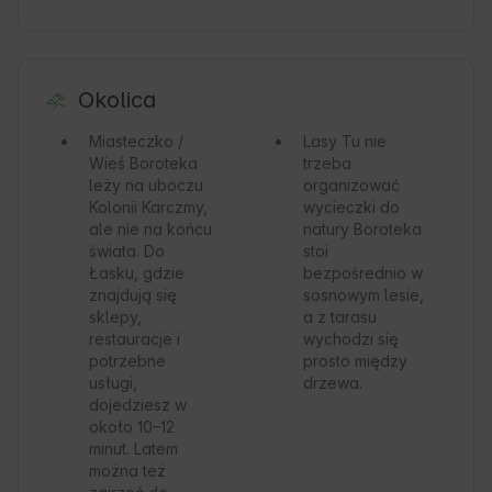
Okolica
Miasteczko /
Lasy
Tu nie
Wieś
Boroteka
trzeba
leży na uboczu
organizować
Kolonii Karczmy,
wycieczki do
ale nie na końcu
natury Boroteka
świata. Do
stoi
Łasku, gdzie
bezpośrednio w
znajdują się
sosnowym lesie,
sklepy,
a z tarasu
restauracje i
wychodzi się
potrzebne
prosto między
usługi,
drzewa.
dojedziesz w
około 10–12
minut. Latem
można też