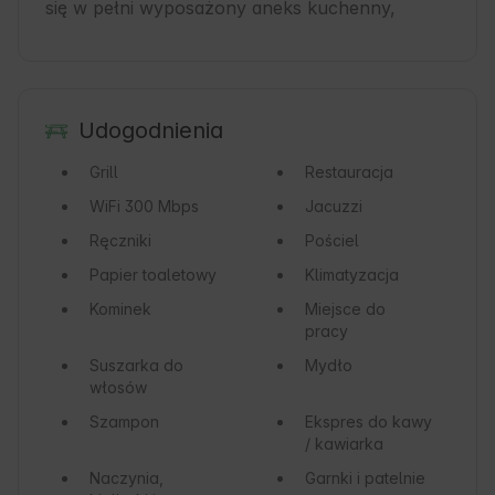
się w pełni wyposażony aneks kuchenny,
Udogodnienia
Grill
Restauracja
WiFi
300 Mbps
Jacuzzi
Ręczniki
Pościel
Papier toaletowy
Klimatyzacja
Kominek
Miejsce do
pracy
Suszarka do
Mydło
włosów
Szampon
Ekspres do kawy
/ kawiarka
Naczynia,
Garnki i patelnie