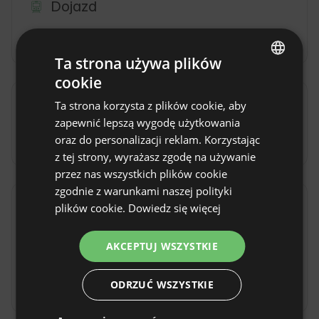
Dojazd
Samochodem
Ta strona używa plików
cookie
ENGLISH
Ta strona korzysta z plików cookie, aby
Dodatkowe opłaty i dodatki
SPANISH
zapewnić lepszą wygodę użytkowania
POLISH
Kaucja
(500 PLN / przed przyjazdem)
oraz do personalizacji reklam. Korzystając
z tej strony, wyrażasz zgodę na używanie
GERMAN
przez nas wszystkich plików cookie
ITALIAN
zgodnie z warunkami naszej polityki
FRENCH
plików cookie.
Dowiedz się więcej
Zasady obiektu
CZECH
Godzina zameldowania: Od 16:00
AKCEPTUJ WSZYSTKIE
DUTCH
Godzina wymeldowania: Do 11:00
SLOVAK
Rezerwacja bezzwrotna
ODRZUĆ WSZYSTKIE