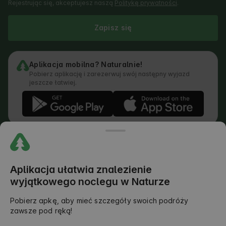
Rejestrując się, akceptujesz naszą
Politykę prywatności
.
Zapisz się
Aplikacja mobilna? Naturalnie!
Pobierz aplikację i zarezerwuj swój następny wyjazd
jeszcze łatwiej.
Regulamin
Jak działa wyszukiwarka
Polityka prywatności
Polityka Cookies
Aplikacja ułatwia znalezienie
Polityka Dodawania Opinii
wyjątkowego noclegu w Naturze
Prawny Podział Obowiązków
Regulamin Outdoors Club
Pobierz apkę, aby mieć szczegóły swoich podróży
zawsze pod ręką!
©
2026
AlohaCamp. All rights reserved.