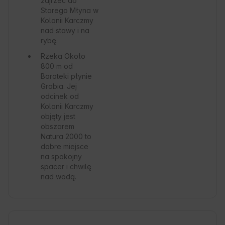
zajrzeć do
Starego Młyna w
Kolonii Karczmy
nad stawy i na
rybę.
Rzeka
Około
800 m od
Boroteki płynie
Grabia. Jej
odcinek od
Kolonii Karczmy
objęty jest
obszarem
Natura 2000 to
dobre miejsce
na spokojny
spacer i chwilę
nad wodą.