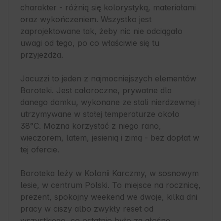
charakter - różnią się kolorystyką, materiałami 
oraz wykończeniem. Wszystko jest 
zaprojektowane tak, żeby nic nie odciągało 
uwagi od tego, po co właściwie się tu 
przyjeżdża.

Jacuzzi to jeden z najmocniejszych elementów 
Boroteki. Jest całoroczne, prywatne dla 
danego domku, wykonane ze stali nierdzewnej i 
utrzymywane w stałej temperaturze około 
38°C. Można korzystać z niego rano, 
wieczorem, latem, jesienią i zimą - bez dopłat w 
tej ofercie.

Boroteka leży w Kolonii Karczmy, w sosnowym 
lesie, w centrum Polski. To miejsce na rocznicę, 
prezent, spokojny weekend we dwoje, kilka dni 
pracy w ciszy albo zwykły reset od 
wszystkiego, co ostatnio było za głośne.
