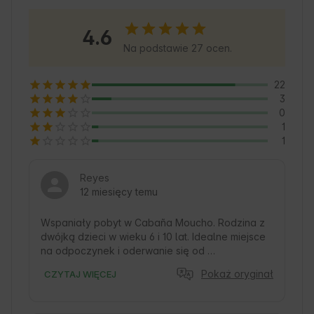
galicyjską gastronomię i ciepło jej mieszkańców. 
Obszar ten jest również doskonałą bazą 
4.6
wypadową do wycieczek i zrównoważonej 
Na podstawie 27 ocen.
turystyki.
22
3
0
1
1
Reyes
12 miesięcy temu
Wspaniały pobyt w Cabaña Moucho. Rodzina z 
dwójką dzieci w wieku 6 i 10 lat. Idealne miejsce 
na odpoczynek i oderwanie się od 
rzeczywistości. Słaby zasięg telefonii 
Pokaż oryginał
CZYTAJ WIĘCEJ
komórkowej, ale dobre połączenie Wi-Fi w 
kabinie. Kuchnia wyposażona w niezbędne 
rzeczy do gotowania, ale wystarczająca. Pokoje 