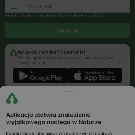
Rejestrując się, akceptujesz naszą
Politykę prywatności
.
Zapisz się
Aplikacja mobilna? Naturalnie!
Pobierz aplikację i zarezerwuj swój następny wyjazd
jeszcze łatwiej.
Regulamin
Jak działa wyszukiwarka
Polityka prywatności
Polityka Cookies
Aplikacja ułatwia znalezienie
Polityka Dodawania Opinii
wyjątkowego noclegu w Naturze
Prawny Podział Obowiązków
Regulamin Outdoors Club
Pobierz apkę, aby mieć szczegóły swoich podróży