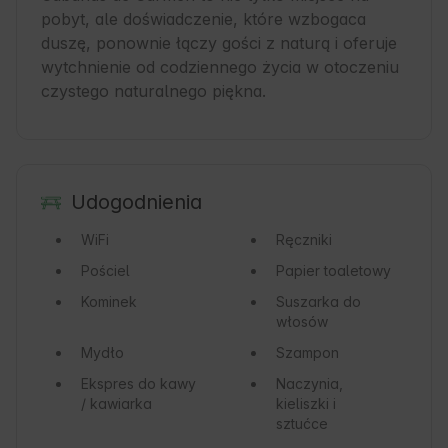
pobyt, ale doświadczenie, które wzbogaca 
duszę, ponownie łączy gości z naturą i oferuje 
wytchnienie od codziennego życia w otoczeniu 
czystego naturalnego piękna.
Udogodnienia
WiFi
Ręczniki
Pościel
Papier toaletowy
Kominek
Suszarka do
włosów
Mydło
Szampon
Ekspres do kawy
Naczynia,
/ kawiarka
kieliszki i
sztućce