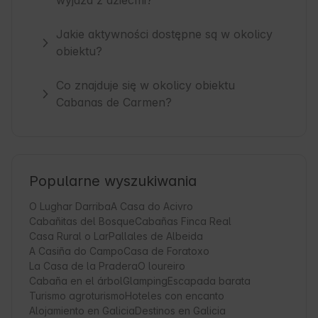
wyjazd z dziećmi?
Jakie aktywności dostępne są w okolicy
obiektu?
Co znajduje się w okolicy obiektu
Cabanas de Carmen?
Popularne wyszukiwania
O Lughar Darriba
A Casa do Acivro
Cabañitas del Bosque
Cabañas Finca Real
Casa Rural o Lar
Pallales de Albeida
A Casiña do Campo
Casa de Foratoxo
La Casa de la Pradera
O loureiro
Cabaña en el árbol
Glamping
Escapada barata
Turismo agroturismo
Hoteles con encanto
Alojamiento en Galicia
Destinos en Galicia