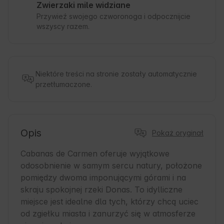
Zwierzaki mile widziane
Przywieź swojego czworonoga i odpocznijcie
wszyscy razem.
Niektóre treści na stronie zostały automatycznie
przetłumaczone.
Opis
Pokaż oryginał
Cabanas de Carmen oferuje wyjątkowe 
odosobnienie w samym sercu natury, położone 
pomiędzy dwoma imponującymi górami i na 
skraju spokojnej rzeki Donas. To idylliczne 
miejsce jest idealne dla tych, którzy chcą uciec 
od zgiełku miasta i zanurzyć się w atmosferze 