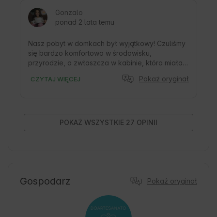
mają dwa podwójne łóżka. Jeśli dzieci nie mogą 
Gonzalo
spać w jednym łóżku, można skorzystać z 
ponad 2 lata temu
rozkładanej sofy. Hydromasaż, jacuzzi, wszystko 
działa idealnie. To był bardzo przyjemny pobyt.
Nasz pobyt w domkach był wyjątkowy! Czuliśmy 
się bardzo komfortowo w środowisku, 
przyrodzie, a zwłaszcza w kabinie, która miała 
wszystko, czego potrzebowaliśmy, aby czuć się 
Pokaż oryginał
CZYTAJ WIĘCEJ
swobodnie, zwłaszcza jacuzzi, które bardzo nas 
zrelaksowało. Bardzo dobrze wyposażone i 
bardzo czyste. Śniadanie było obfite i pyszne. 
Zdecydowanie polecam i powtórzymy bardzo 
dziękuję!
POKAŻ WSZYSTKIE 27 OPINII
Gospodarz
Pokaż oryginał