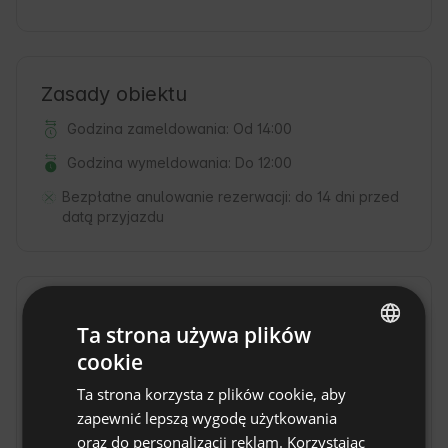
Zasady obiektu
Godzina zameldowania: Od 14:00
Godzina wymeldowania: Do 12:00
Bezpłatne anulowanie rezerwacji:
do 14 dni przed
datą przyjazdu
Lokalizacja
Ta strona używa plików
Outes, prowincja La Coruña, Hiszpania
cookie
ENGLISH
Ta strona korzysta z plików cookie, aby
SPANISH
zapewnić lepszą wygodę użytkowania
POLISH
oraz do personalizacji reklam. Korzystając