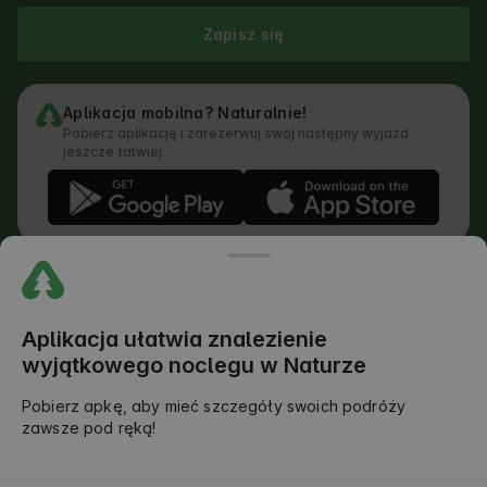
Zapisz się
Aplikacja mobilna? Naturalnie!
Pobierz aplikację i zarezerwuj swój następny wyjazd
jeszcze łatwiej.
Regulamin
Jak działa wyszukiwarka
Polityka prywatności
Polityka Cookies
Aplikacja ułatwia znalezienie
Polityka Dodawania Opinii
wyjątkowego noclegu w Naturze
Prawny Podział Obowiązków
Regulamin Outdoors Club
Pobierz apkę, aby mieć szczegóły swoich podróży
zawsze pod ręką!
©
2026
AlohaCamp. All rights reserved.