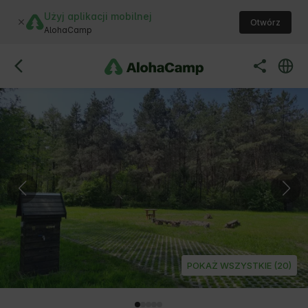
Użyj aplikacji mobilnej
Otwórz
AlohaCamp
POKAŻ WSZYSTKIE (20)