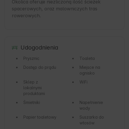
Okolica oferuje niezliczoną ilość ścieżek 
spacerowych, oraz malowniczych tras 
rowerowych.
Udogodnienia
Prysznic
Toaleta
Dostęp do prądu
Miejsce na
ognisko
Sklep z
WiFi
lokalnymi
produktami
Śmietniki
Napełnienie
wody
Papier toaletowy
Suszarka do
włosów