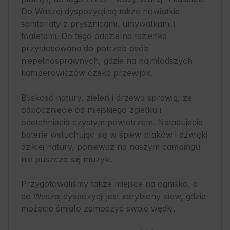
Do Waszej dyspozycji są także nowiutkie 
sanitariaty z prysznicami, umywalkami i 
toaletami. Do tego oddzielna łazienka 
przystosowana do potrzeb osób 
niepełnosprawnych, gdzie na najmłodszych 
kamperowiczów czeka przewijak.

Bliskość natury, zieleń i drzewa sprawią, że 
odpoczniecie od miejskiego zgiełku i 
odetchniecie czystym powietrzem. Naładujecie 
baterie wsłuchując się w śpiew ptaków i dźwięki 
dzikiej natury, ponieważ na naszym campingu 
nie puszcza się muzyki.

Przygotowaliśmy także miejsce na ognisko, a 
do Waszej dyspozycji jest zarybiony staw, gdzie 
możecie śmiało zamoczyć swoje wędki. 
