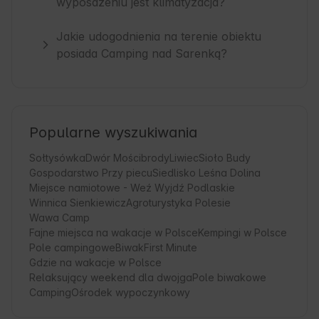
wyposażeniu jest klimatyzacja?
Jakie udogodnienia na terenie obiektu
posiada Camping nad Sarenką?
Popularne wyszukiwania
Sołtysówka
Dwór Mościbrody
Liwiec
Sioło Budy
Gospodarstwo Przy piecu
Siedlisko Leśna Dolina
Miejsce namiotowe - Weź Wyjdź Podlaskie
Winnica Sienkiewicz
Agroturystyka Polesie
Wawa Camp
Fajne miejsca na wakacje w Polsce
Kempingi w Polsce
Pole campingowe
Biwak
First Minute
Gdzie na wakacje w Polsce
Relaksujący weekend dla dwojga
Pole biwakowe
Camping
Ośrodek wypoczynkowy