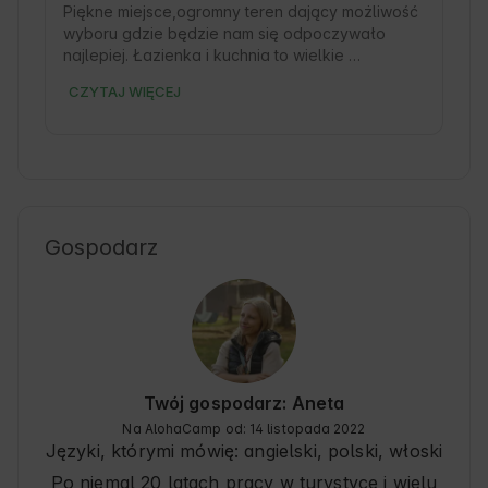
Piękne miejsce,ogromny teren dający możliwość 
wyboru gdzie będzie nam się odpoczywało 
najlepiej. Łazienka i kuchnia to wielkie 
zaskoczenie,jak w 5* hotelu a nie na 
CZYTAJ WIĘCEJ
campingu,bardzo komfortowe,nowoczesne i 
czyściuteńkie. Przesympatyczna 
właścicielka,której bardzo kibicujemy,żeby jej 
marzenie się rozwijało.Trzeba się tam zatrzymać!
Gospodarz
Twój gospodarz: Aneta
Na AlohaCamp od: 14 listopada 2022
Języki, którymi mówię:
angielski, polski
, włoski
Po niemal 20 latach pracy w turystyce i wielu