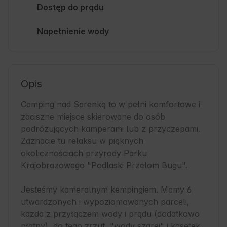
Dostęp do prądu
Napełnienie wody
Opis
Camping nad Sarenką to w pełni komfortowe i 
zaciszne miejsce skierowane do osób 
podróżujących kamperami lub z przyczepami. 
Zaznacie tu relaksu w pięknych 
okolicznościach przyrody Parku 
Krajobrazowego "Podlaski Przełom Bugu".

Jesteśmy kameralnym kempingiem. Mamy 6 
utwardzonych i wypoziomowanych parceli, 
każda z przyłączem wody i prądu (dodatkowo 
płatny), do tego zrzut  "wody szarej" i kasetek. 