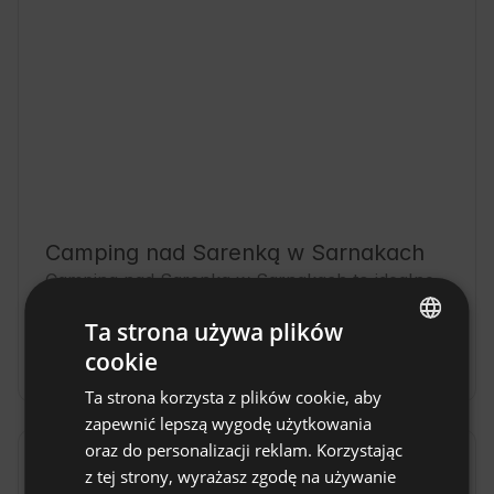
Camping nad Sarenką w Sarnakach
Camping nad Sarenką w Sarnakach to idealne 
miejsce dla Gości ceniących bliskość Natury i 
Ta strona używa plików
spokój mazowieckiego krajobrazu. Sarnaki to 
cookie
niewielka miejscowość z bogatą historią i 
ENGLISH
Pokaż więcej
przyjazną atmosferą, doskonała baza 
Ta strona korzysta z plików cookie, aby
SPANISH
wypadowa dla turystów szukających 
zapewnić lepszą wygodę użytkowania
wypoczynku na łonie Natury. Oferujemy 
POLISH
oraz do personalizacji reklam. Korzystając
komfortowe warunki zakwaterowania, które 
Opinie
z tej strony, wyrażasz zgodę na używanie
GERMAN
pozwolą na relaks po dniu pełnym przygód. 