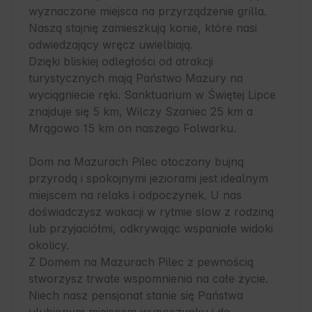
wyznaczone miejsca na przyrządzenie grilla. 
Naszą stajnię zamieszkują konie, które nasi 
odwiedzający wręcz uwielbiają.

Dzięki bliskiej odległości od atrakcji 
turystycznych mają Państwo Mazury na 
wyciągniecie ręki. Sanktuarium w Świętej Lipce 
znajduje się 5 km, Wilczy Szaniec 25 km a 
Mrągowo 15 km on naszego Folwarku. 

Dom na Mazurach Pilec otoczony bujną 
przyrodą i spokojnymi jeziorami jest idealnym 
miejscem na relaks i odpoczynek. U nas 
doświadczysz wakacji w rytmie slow z rodziną 
lub przyjaciółmi, odkrywając wspaniałe widoki 
okolicy.

Z Domem na Mazurach Pilec z pewnością 
stworzysz trwałe wspomnienia na całe życie. 
Niech nasz pensjonat stanie się Państwa 