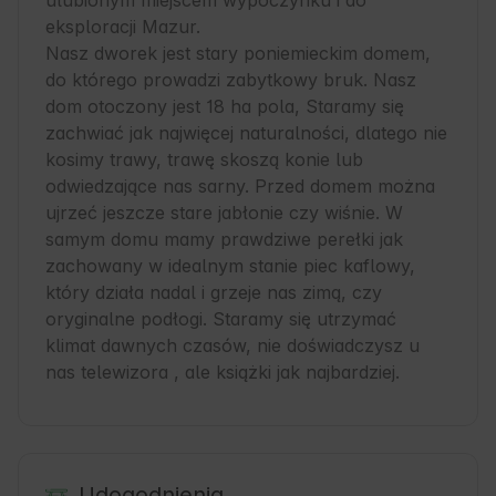
ulubionym miejscem wypoczynku i do 
eksploracji Mazur.

Nasz dworek jest stary poniemieckim domem, 
do którego prowadzi zabytkowy bruk. Nasz 
dom otoczony jest 18 ha pola, Staramy się 
zachwiać jak najwięcej naturalności, dlatego nie 
kosimy trawy, trawę skoszą konie lub 
odwiedzające nas sarny. Przed domem można 
ujrzeć jeszcze stare jabłonie czy wiśnie. W 
samym domu mamy prawdziwe perełki jak 
zachowany w idealnym stanie piec kaflowy, 
który działa nadal i grzeje nas zimą, czy 
oryginalne podłogi. Staramy się utrzymać 
klimat dawnych czasów, nie doświadczysz u 
nas telewizora , ale książki jak najbardziej.
Udogodnienia