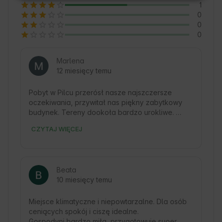
1
0
0
0
Marlena
12 miesięcy temu
Pobyt w Pilcu przerósł nasze najszczersze 
oczekiwania, przywitał nas piękny zabytkowy 
budynek. Tereny dookoła bardzo urokliwe. 
Spokój, cisza dla wszystkich tych co chcą 
CZYTAJ WIĘCEJ
odpocząć od miejskiego zgiełku, albo pobyć w 
urokliwych okolicznościach przyrody. Przemiła 
gospodyni oraz przyjazne zwierzaki: konie, pies i 
koty. Polecamy każdemu! 
Beata
10 miesięcy temu
Miejsce klimatyczne i niepowtarzalne. Dla osób 
ceniących spokój i ciszę idealne. 

Gospodyni bardzo miła, przygotowuje suoer 