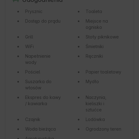
Prysznic
Toaleta
Dostęp do prądu
Miejsce na
ognisko
Grill
Stoły piknikowe
WiFi
Śmietniki
Napełnienie
Ręczniki
wody
Pościel
Papier toaletowy
Suszarka do
Mydło
włosów
Ekspres do kawy
Naczynia,
/ kawiarka
kieliszki i
sztućce
Czajnik
Lodówka
Woda bieżąca
Ogrodzony teren
Agroturystyka