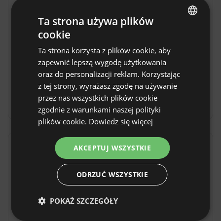
Ta strona używa plików
cookie
ENGLISH
Ta strona korzysta z plików cookie, aby
Dom na Mazurach Pilec w Reszlu
SPANISH
zapewnić lepszą wygodę użytkowania
Dom na Mazurach Pilec w Reszlu to idealne 
POLISH
oraz do personalizacji reklam. Korzystając
miejsce na wypoczynek w sercu Warmii i 
z tej strony, wyrażasz zgodę na używanie
GERMAN
Mazur. Reszel to urokliwe miasteczko z bogatą 
przez nas wszystkich plików cookie
historią i klimatem sprzyjającym turystyce. 
ITALIAN
Pokaż więcej
zgodnie z warunkami naszej polityki
Goście znajdą tu komfortowe zakwaterowanie 
FRENCH
plików cookie.
Dowiedz się więcej
oraz bazę wypadową do zwiedzania 
okolicznych atrakcji. Warto poznać lokalne 
CZECH
AKCEPTUJ WSZYSTKIE
tradycje i cieszyć się spokojem Natury, która 
Opinie
DUTCH
otacza tę część Polski. To miejsce dla tych, 
SLOVAK
którzy szukają kontaktu z Naturą i chcą 
ODRZUĆ WSZYSTKIE
4.5
odkrywać piękno regionu z dala od miejskiego 
Na podstawie 2 ocen.
zgiełku. 🍃
POKAŻ SZCZEGÓŁY
1