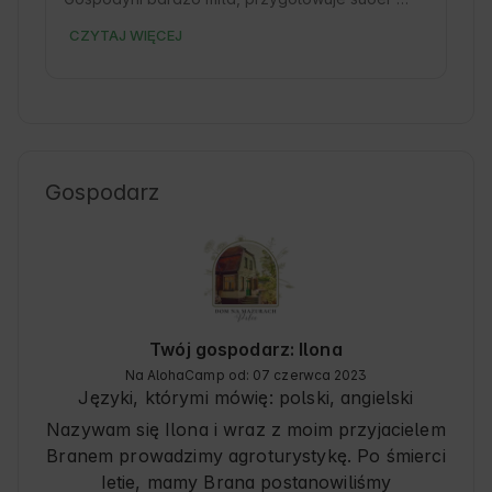
śniadania!

CZYTAJ WIĘCEJ
Pobyt wspominany bardzo miło 😊
Gospodarz
Twój gospodarz: Ilona
Na AlohaCamp od: 07 czerwca 2023
Języki, którymi mówię:
polski, angielski
Nazywam się Ilona i wraz z moim przyjacielem
Branem prowadzimy agroturystykę. Po śmierci
Ietie, mamy Brana postanowiliśmy