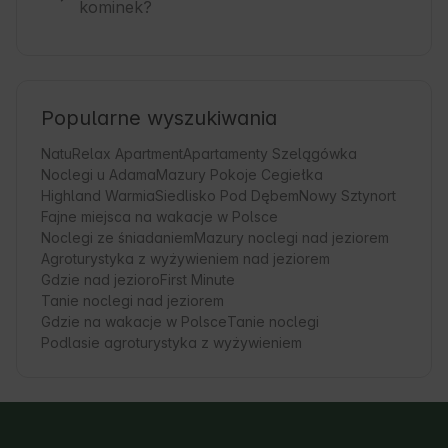
kominek?
Popularne wyszukiwania
NatuRelax Apartment
Apartamenty Szelągówka
Noclegi u Adama
Mazury Pokoje Cegiełka
Highland Warmia
Siedlisko Pod Dębem
Nowy Sztynort
Fajne miejsca na wakacje w Polsce
Noclegi ze śniadaniem
Mazury noclegi nad jeziorem
Agroturystyka z wyżywieniem nad jeziorem
Gdzie nad jezioro
First Minute
Tanie noclegi nad jeziorem
Gdzie na wakacje w Polsce
Tanie noclegi
Podlasie agroturystyka z wyżywieniem