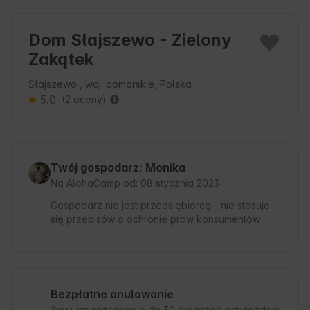
Dom Słajszewo - Zielony
Zakątek
Słajszewo , woj. pomorskie, Polska
5.0
(2 oceny)
Twój gospodarz: Monika
Na AlohaCamp od: 08 stycznia 2023
Gospodarz nie jest przedsiębiorcą - nie stosuje
się przepisów o ochronie praw konsumentów
Bezpłatne anulowanie
Anulując rezerwacje do 30 dni przed przyjazdem