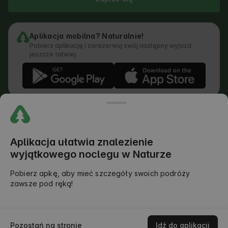
Aplikacja mobilna? Naturalnie!
Pobierz aplikację i zarezerwuj swój następny wyjazd
jeszcze łatwiej.
Regulamin
Jak działa wyszukiwarka
Polityka prywatności
Polityka Cookies
Aplikacja ułatwia znalezienie
Polityka Dodawania Opinii
wyjątkowego noclegu w Naturze
Prawny Podział Obowiązków
Regulamin Outdoors Club
Pobierz apkę, aby mieć szczegóły swoich podróży
zawsze pod ręką!
©
2026
AlohaCamp. All rights reserved.
Sprawdź dostępność
Pozostań na stronie
Idź do aplikacji