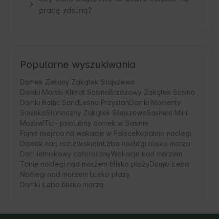
pracę zdalną?
Popularne wyszukiwania
Domek Zielony Zakątek Słajszewo
Domki Morski Klimat Sasino
Brzozowy Zakątek Sasino
Domki Baltic Sand
Leśna Przystań
Domki Momenty
Sasinko
Słoneczny Zakątek Słajszewo
Sasinko Mini
Możliw!Tu - psiolubny domek w Sasinie
Fajne miejsca na wakacje w Polsce
Kopalino noclegi
Domek nad rozlewiskiem
Łeba noclegi blisko morza
Dom letniskowy całoroczny
Wakacje nad morzem
Tanie noclegi nad morzem blisko plaży
Domki Łeba
Noclegi nad morzem blisko plaży
Domki Łeba blisko morza