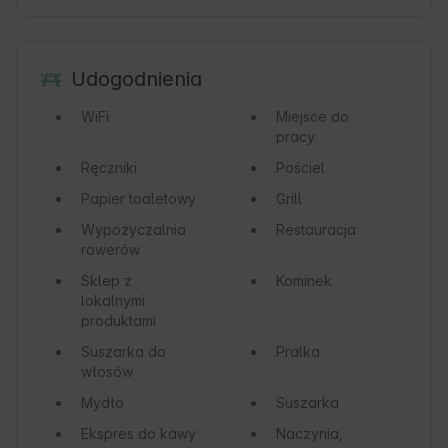
Udogodnienia
WiFi
Miejsce do
pracy
Ręczniki
Pościel
Papier toaletowy
Grill
Wypożyczalnia
Restauracja
rowerów
Sklep z
Kominek
lokalnymi
produktami
Suszarka do
Pralka
włosów
Mydło
Suszarka
Ekspres do kawy
Naczynia,