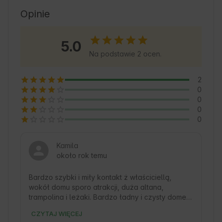
korzystając z komfortowego zakwaterowania i 
Opinie
lokalnych atrakcji. W okolicy znajdziesz ciszę, 
świeże powietrze i możliwość aktywnego 
5.0
spędzania czasu na łonie Natury. Zielony 
Na podstawie 2 ocen.
Zakątek to doskonały wybór dla każdego, kto 
szuka kontaktu z Naturą i spokoju z dala od 
2
miejskiego zgiełku. 🍃
0
0
0
0
Kamila
około rok temu
Bardzo szybki i miły kontakt ż właściciellą, 
wokół domu sporo atrakcji, duża altana, 
trampolina i leżaki. Bardzo ładny i czysty domek, 
spory metraż. 
CZYTAJ WIĘCEJ