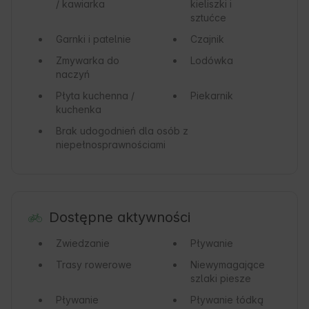
/ kawiarka
kieliszki i
sztućce
Garnki i patelnie
Czajnik
Zmywarka do
Lodówka
naczyń
Płyta kuchenna /
Piekarnik
kuchenka
Brak udogodnień dla osób z
niepełnosprawnościami
Dostępne aktywności
Zwiedzanie
Pływanie
Trasy rowerowe
Niewymagające
szlaki piesze
Pływanie
Pływanie łódką