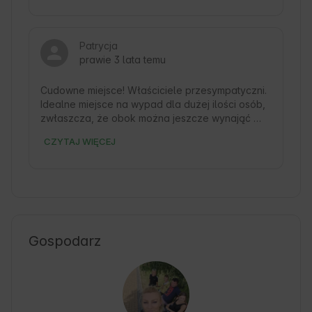
Patrycja
prawie 3 lata temu
Cudowne miejsce! Właściciele przesympatyczni. 
Idealne miejsce na wypad dla dużej ilości osób, 
zwłaszcza, że obok można jeszcze wynająć 
mniejszy domek i korzystać z obu ogrodów. 
CZYTAJ WIĘCEJ
Polecam serdecznie!
Gospodarz