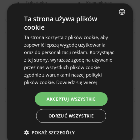
Taksówką
Komunikacją
miejską
Ta strona używa plików
cookie
ENGLISH
Ta strona korzysta z plików cookie, aby
SPANISH
Zasady obiektu
zapewnić lepszą wygodę użytkowania
POLISH
oraz do personalizacji reklam. Korzystając
Godzina zameldowania: Od 16:00
z tej strony, wyrażasz zgodę na używanie
GERMAN
Godzina wymeldowania: Do 10:00
przez nas wszystkich plików cookie
ITALIAN
Bezpłatne anulowanie rezerwacji:
do 30 dni przed
zgodnie z warunkami naszej polityki
datą przyjazdu
FRENCH
plików cookie.
Dowiedz się więcej
CZECH
AKCEPTUJ WSZYSTKIE
DUTCH
Lokalizacja
SLOVAK
ODRZUĆ WSZYSTKIE
Słajszewo , woj. pomorskie, Polska
POKAŻ SZCZEGÓŁY