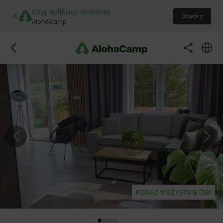
Użyj aplikacji mobilnej
Otwórz
AlohaCamp
POKAŻ WSZYSTKIE (38)