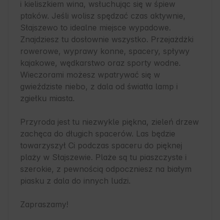
i kieliszkiem wina, wsłuchując się w śpiew 
ptaków. Jeśli wolisz spędzać czas aktywnie, 
Słajszewo to idealne miejsce wypadowe. 
Znajdziesz tu dosłownie wszystko. Przejażdżki 
rowerowe, wyprawy konne, spacery, spływy 
kajakowe, wędkarstwo oraz sporty wodne. 
Wieczorami możesz wpatrywać się w 
gwieździste niebo, z dala od światła lamp i 
zgiełku miasta.

Przyroda jest tu niezwykle piękna, zieleń drzew 
zachęca do długich spacerów. Las będzie 
towarzyszył Ci podczas spaceru do pięknej 
plaży w Słajszewie. Plaże są tu piaszczyste i 
szerokie, z pewnością odpoczniesz na białym 
piasku z dala do innych ludzi.

Zapraszamy!