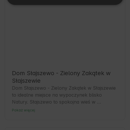
Dom Słajszewo - Zielony Zakątek w
Słajszewie
Dom Słajszewo - Zielony Zakątek w Słajszewie 
to idealne miejsce na wypoczynek blisko 
Natury. Słajszewo to spokojna wieś w 
województwie pomorskim, znana z 
Pokaż więcej
malowniczych krajobrazów i przyjaznej 
atmosfery. To świetna baza wypadowa dla 
Gości, którzy chcą odkrywać urok Pomorza, 