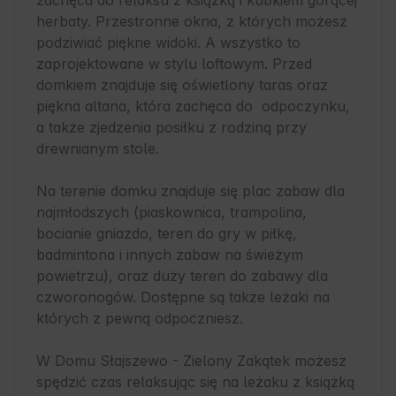
zachęca do relaksu z książką i kubkiem gorącej 
herbaty. Przestronne okna, z których możesz 
podziwiać piękne widoki. A wszystko to 
zaprojektowane w stylu loftowym. Przed 
domkiem znajduje się oświetlony taras oraz 
piękna altana, która zachęca do  odpoczynku, 
a także zjedzenia posiłku z rodziną przy 
drewnianym stole.

Na terenie domku znajduje się plac zabaw dla 
najmłodszych (piaskownica, trampolina, 
bocianie gniazdo, teren do gry w piłkę, 
badmintona i innych zabaw na świeżym 
powietrzu), oraz duży teren do zabawy dla 
czworonogów. Dostępne są także leżaki na 
których z pewną odpoczniesz.

W Domu Słajszewo - Zielony Zakątek możesz 
spędzić czas relaksując się na leżaku z książką 