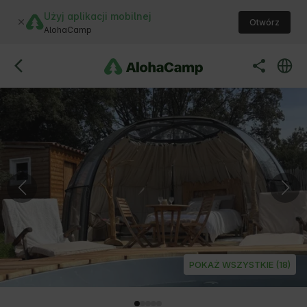
Użyj aplikacji mobilnej
Otwórz
AlohaCamp
POKAŻ WSZYSTKIE (18)