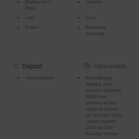
Miasteczko /
Jezioro
Wieś
Lasy
Góry
Rzeka
Rezerwat
przyrody
Dojazd
Pokaż oryginał
Samochodem
Komunikacją
miejską
Vous
pouvez rejoindre
Vallica en
prenant un bus
régional depuis
les grandes villes
corses comme
Calvi ou L'Île-
Rousse. Vérifiez