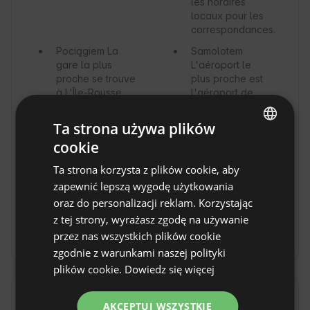
les horaires
locaux pour les
correspondances.
Pociągiem
La
Samolotem
gare la plus
L'aéroport le
proche se trouve
plus proche est
à L'Île-Rousse
l'aéroport de
ou Calvi. Depuis
Calvi – Sainte-
la gare, il est
Catherine, situé
Ta strona używa plików
possible de
à environ 50 km.
cookie
prendre un taxi
Depuis
ENGLISH
ou un bus
l'aéroport, vous
Ta strona korzysta z plików cookie, aby
SPANISH
régional jusqu'à
pouvez louer
zapewnić lepszą wygodę użytkowania
Vallica.
une voiture ou
POLISH
oraz do personalizacji reklam. Korzystając
prendre un taxi
pour rejoindre la
z tej strony, wyrażasz zgodę na używanie
GERMAN
propriété.
przez nas wszystkich plików cookie
ITALIAN
zgodnie z warunkami naszej polityki
FRENCH
plików cookie.
Dowiedz się więcej
CZECH
Posiłki
Pokaż oryginał
AKCEPTUJ WSZYSTKIE