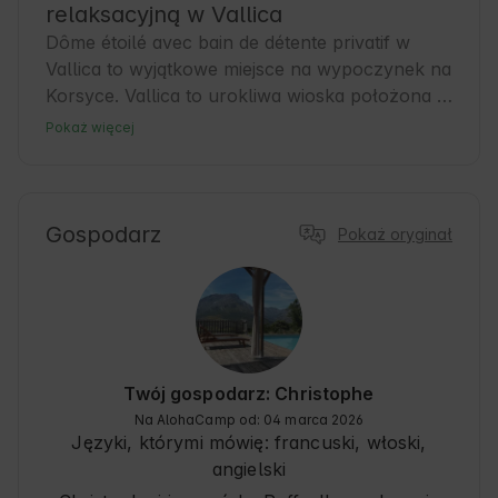
relaksacyjną w Vallica
Dôme étoilé avec bain de détente privatif w 
Vallica to wyjątkowe miejsce na wypoczynek na 
Korsyce. Vallica to urokliwa wioska położona w 
sercu gór, idealna dla miłośników Natury i 
Pokaż więcej
spokoju. Nasze zakwaterowanie oferuje 
komfort i prywatność, idealne na relaks po dniu 
pełnym przygód. To doskonała baza 
wypadowa do odkrywania lokalnych szlaków i 
Gospodarz
Pokaż oryginał
tradycji. Goście docenią bliskość Natury i 
możliwość odprężenia się w prywatnym 
kąpielisku pod gwiazdami. Zapraszamy do 
odkrywania piękna Korsyki z nami! 🍃
Twój gospodarz: Christophe
Na AlohaCamp od: 04 marca 2026
Języki, którymi mówię:
francuski, włoski,
angielski