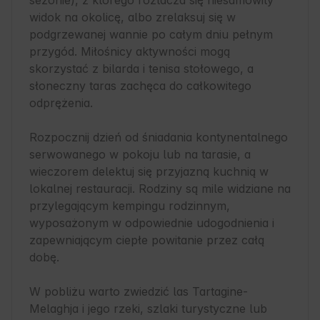
sezonie), z którego roztacza się niesamowity 
widok na okolicę, albo zrelaksuj się w 
podgrzewanej wannie po całym dniu pełnym 
przygód. Miłośnicy aktywności mogą 
skorzystać z bilarda i tenisa stołowego, a 
słoneczny taras zachęca do całkowitego 
odprężenia.

Rozpocznij dzień od śniadania kontynentalnego 
serwowanego w pokoju lub na tarasie, a 
wieczorem delektuj się przyjazną kuchnią w 
lokalnej restauracji. Rodziny są mile widziane na 
przylegającym kempingu rodzinnym, 
wyposażonym w odpowiednie udogodnienia i 
zapewniającym ciepłe powitanie przez całą 
dobę.

W pobliżu warto zwiedzić las Tartagine-
Melaghja i jego rzeki, szlaki turystyczne lub 