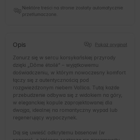
Niektóre treści na stronie zostały automatycznie
przetłumaczone.
Opis
Pokaż oryginał
Zanurz się w sercu korsykańskiej przyrody 
dzięki „Dôme étoilé” – wyjątkowemu 
doświadczeniu, w którym nowoczesny komfort 
łączy się z autentycznością pod 
rozgwieżdżonym niebem Vallica. Tutaj każde 
przebudzenie odbywa się z widokiem na góry, 
w eleganckiej kopule zaprojektowanej dla 
dwojga, idealnej na romantyczny wypad lub 
regenerujący wypoczynek.

Daj się uwieść odkrytemu basenowi (w 