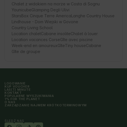
Chalet z widokiem na morze w Costa di Sognu
Younicube
Glamping Degli Ulivi
StarsBox Cinque Terre America
Langhe Country House
Lindhouse - Dom Wiejski w Govone
Country Living School
Location chalet
Cabane insolite
Chalet à louer
Location vacances Corse
Gîte avec piscine
Week-end en amoureux
Gîte
Tiny house
Cabane
Gîte de groupe
LOGOWANIE
KUP VOUCHER
LAS(T) MINUTE
KONTAKT
POPULARNE WYSZUKIWANIA
1% FOR THE PLANET
O NAS
ZARZĄDZANIE NAJMEM KRÓTKOTERMINOWYM
ŚLEDŹ NAS