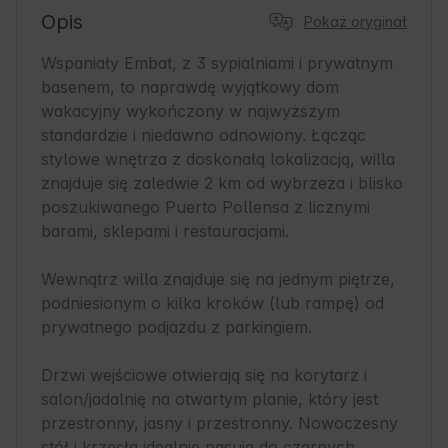
Opis
Pokaż oryginał
Wspaniały Embat, z 3 sypialniami i prywatnym 
basenem, to naprawdę wyjątkowy dom 
wakacyjny wykończony w najwyższym 
standardzie i niedawno odnowiony. Łącząc 
stylowe wnętrza z doskonałą lokalizacją, willa 
znajduje się zaledwie 2 km od wybrzeża i blisko 
poszukiwanego Puerto Pollensa z licznymi 
barami, sklepami i restauracjami.

Wewnątrz willa znajduje się na jednym piętrze, 
podniesionym o kilka kroków (lub rampę) od 
prywatnego podjazdu z parkingiem.

Drzwi wejściowe otwierają się na korytarz i 
salon/jadalnię na otwartym planie, który jest 
przestronny, jasny i przestronny. Nowoczesny 
stół i krzesła idealnie pasują do czarnych 