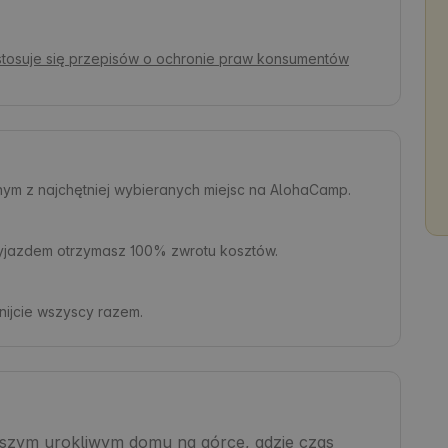
 stosuje się przepisów o ochronie praw konsumentów
dnym z najchętniej wybieranych miejsc na AlohaCamp.
zyjazdem otrzymasz 100% zwrotu kosztów.
ijcie wszyscy razem.
szym urokliwym domu na górce, gdzie czas 