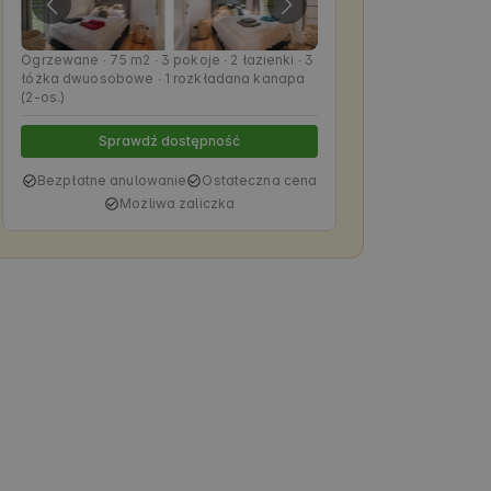
Ogrzewane ∙ 75 m2 ∙ 3 pokoje ∙ 2 łazienki ∙ 3
łóżka dwuosobowe ∙ 1 rozkładana kanapa
(2-os.)
Sprawdź dostępność
Bezpłatne anulowanie
Ostateczna cena
Możliwa zaliczka