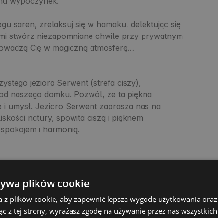
 na wypoczynek.

egu saren, zrelaksuj się w hamaku, delektując się 
mi stwórz niezapomniane chwile przy prywatnym 
rowadzą Cię w magiczną atmosferę… 
stego jeziora Serwent (strefa ciszy), 
od naszego domku. Pozwól, że ta piękna 
 i umysł. Jezioro Serwent zaprasza nas na 
skości natury, spowita ciszą i pięknem 
spokojem i harmonią. 

żywa plików cookie
ej, 1.5 hektarowej działce o powierzchni 75m2. 
a z plików cookie, aby zapewnić lepszą wygodę użytkowania oraz 
rze i 1 antresola na górze). W każdej przestrzeni 
ąc z tej strony, wyrażasz zgodę na używanie przez nas wszystkich
elą. W domku znajdują się 2 łazienki – każda z 