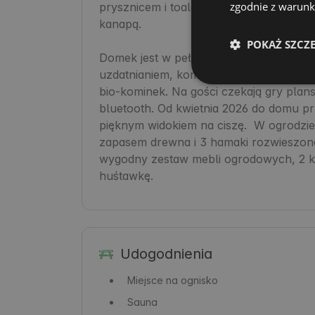
zgodnie z warunka
prysznicem i toaletą. W pełni wyposażo
kanapą.

POKAŻ SZCZ
Domek jest w pełni ekologiczny: wyposa
uzdatnianiem, kompostownik, segregację
bio-kominek. Na gości czekają gry plansz
bluetooth. Od kwietnia 2026 do domu pr
pięknym widokiem na ciszę.  W ogrodzie 
zapasem drewna i 3 hamaki rozwieszone
wygodny zestaw mebli ogrodowych, 2 kom
huśtawkę.
Udogodnienia
Miejsce na ognisko
Sauna