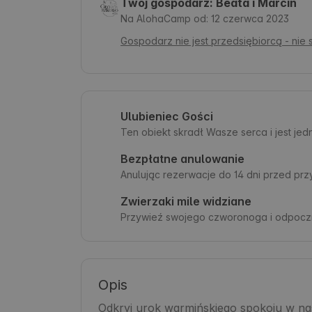
Twój gospodarz: Beata i Marcin
Na AlohaCamp od: 12 czerwca 2023
Gospodarz nie jest przedsiębiorcą - nie
Ulubieniec Gości
Ten obiekt skradł Wasze serca i jest je
Bezpłatne anulowanie
Anulując rezerwacje do 14 dni przed pr
Zwierzaki mile widziane
Przywieź swojego czworonoga i odpoczn
Opis
Odkryj urok warmińskiego spokoju w na