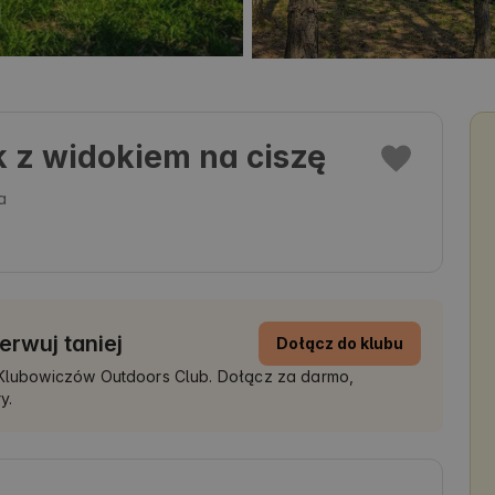
 z widokiem na ciszę
a
erwuj taniej
Dołącz do klubu
a Klubowiczów Outdoors Club. Dołącz za darmo,
y.