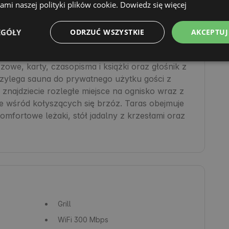
mi naszej polityki plików cookie.
Dowiedz się więcej
na kuchnia oraz salon z wygodną, rozkładaną 
EGÓŁY
ODRZUĆ WSZYSTKIE
AKCEPTUJ
żony w panele słoneczne, własne ujęcie wody z 
 śmieci. W chłodne zimowe wieczory czas umila 
owe, karty, czasopisma i książki oraz głośnik z 
zylega sauna do prywatnego użytku gości z 
znajdziecie rozległe miejsce na ognisko wraz z 
 wśród kołyszących się brzóz. Taras obejmuje 
fortowe leżaki, stół jadalny z krzesłami oraz 
Grill
WiFi
300 Mbps