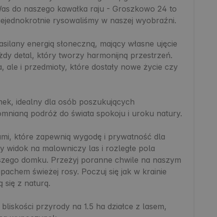
Was do naszego kawałka raju - Groszkowo 24 to 
niejednokrotnie rysowaliśmy w naszej wyobraźni.

ilany energią słoneczną, mający własne ujęcie 
y detal, który tworzy harmonijną przestrzeń. 
 ale i przedmioty, które dostały nowe życie czy 
ek, idealny dla osób poszukujących 
mnianą podróż do świata spokoju i uroku natury.

iami, które zapewnią wygodę i prywatność dla 
 widok na malowniczy las i rozległe pola 
aszego domku. Przeżyj poranne chwile na naszym 
achem świeżej rosy. Poczuj się jak w krainie 
się z naturą.

liskości przyrody na 1.5 ha działce z lasem, 