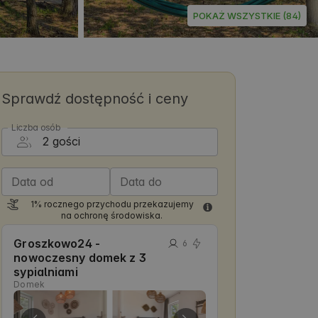
POKAŻ WSZYSTKIE (84)
Sprawdź dostępność i ceny
Liczba osób
Data od
Data do
1% rocznego przychodu przekazujemy
na ochronę środowiska.
Groszkowo24 -
6
nowoczesny domek z 3
sypialniami
Domek