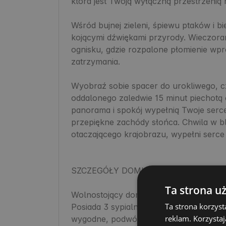
która jest Twoją wyłączną przestrzenią
Wśród bujnej zieleni, śpiewu ptaków i bi
kojącymi dźwiękami przyrody. Wieczora
ognisku, gdzie rozpalone płomienie wp
zatrzymania.

Wyobraź sobie spacer do urokliwego, czy
oddalonego zaledwie 15 minut piechotą 
panorama i spokój wypełnią Twoje serce
przepiękne zachódy słońca. Chwila w bli
otaczającego krajobrazu, wypełni serce 
SZCZEGÓŁY DOMKU:

Ta strona u
Wolnostojący domek na w pełni ogrodzon
Ta strona korzyst
Posiada 3 sypialnie (2 sypialnie na parte
reklam. Korzystaj
wygodne, podwójne łóżko ze świeżą pości