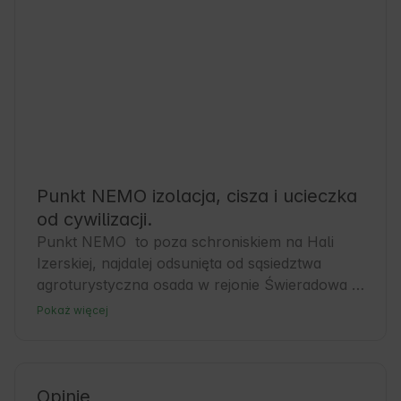
Punkt NEMO izolacja, cisza i ucieczka
od cywilizacji.
Punkt NEMO  to poza schroniskiem na Hali 
Izerskiej, najdalej odsunięta od sąsiedztwa 
agroturystyczna osada w rejonie Świeradowa 
Zdroju i Mirska. To idealne miejsce dla Gości 
Pokaż więcej
ceniących spokój i bliskość Natury. Pobliski 
Świeradów-Zdrój, często nazywany „stolicą 
Gór Izerskich”, to malownicze miasto 
uzdrowiskowe w województwie dolnośląskim. 
Opinie