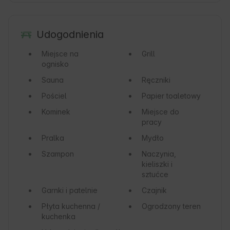
Udogodnienia
Miejsce na
Grill
ognisko
Sauna
Ręczniki
Pościel
Papier toaletowy
Kominek
Miejsce do
pracy
Pralka
Mydło
Szampon
Naczynia,
kieliszki i
sztućce
Garnki i patelnie
Czajnik
Płyta kuchenna /
Ogrodzony teren
kuchenka