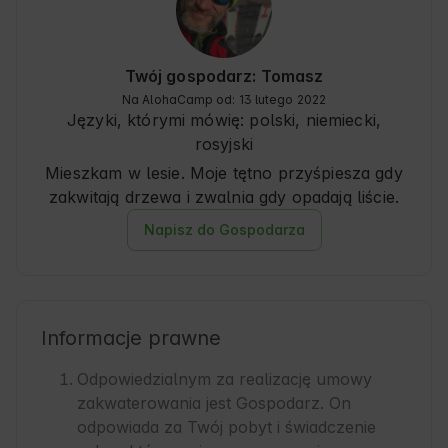
przyjemny! Dają również bardzo dobre 
wskazówki dotyczące wycieczek i wszelkiego 
rodzaju zajęć.

Supermarkety i sklepy znajdują się zaledwie 
Twój gospodarz: Tomasz
kilka minut jazdy samochodem.

Na AlohaCamp od: 13 lutego 2022
Nasz następny pobyt został już zarezerwowany!
Języki, którymi mówię:
polski, niemiecki
,
rosyjski
Mieszkam w lesie. Moje tętno przyśpiesza gdy
zakwitają drzewa i zwalnia gdy opadają liście.
Napisz do Gospodarza
Informacje prawne
Odpowiedzialnym za realizację umowy
zakwaterowania jest Gospodarz. On
odpowiada za Twój pobyt i świadczenie