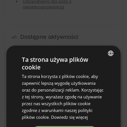
Udogodnienia dla osób z
niepełnosprawnością
Dostępne aktywności
Zwiedzanie
Wspinaczka
Trasy rowerowe
Niewymagające
Ta strona używa plików
szlaki piesze
cookie
ENGLISH
Trekkingi
Wędkarstwo
Ta strona korzysta z plików cookie, aby
górskie
SPANISH
zapewnić lepszą wygodę użytkowania
Farma zwierząt
Stoki narciarskie
POLISH
oraz do personalizacji reklam. Korzystając
w pobliżu
z tej strony, wyrażasz zgodę na używanie
GERMAN
Grzybobranie
przez nas wszystkich plików cookie
ITALIAN
zgodnie z warunkami naszej polityki
FRENCH
plików cookie.
Dowiedz się więcej
CZECH