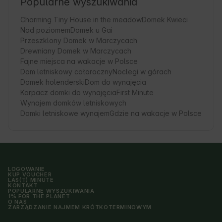
Popularne wyszukiwania
Charming Tiny House in the meadow
Domek Kwieci
Nad poziomem
Domek u Gai
Przeszklony Domek w Marczycach
Drewniany Domek w Marczycach
Fajne miejsca na wakacje w Polsce
Dom letniskowy całoroczny
Noclegi w górach
Domek holenderski
Dom do wynajęcia
Karpacz domki do wynajęcia
First Minute
Wynajem domków letniskowych
Domki letniskowe wynajem
Gdzie na wakacje w Polsce
LOGOWANIE
KUP VOUCHER
LAS(T) MINUTE
KONTAKT
POPULARNE WYSZUKIWANIA
1% FOR THE PLANET
O NAS
ZARZĄDZANIE NAJMEM KRÓTKOTERMINOWYM