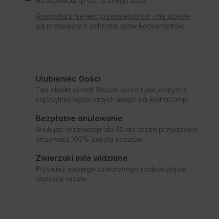
Na AlohaCamp od: 13 lutego 2022
Gospodarz nie jest przedsiębiorcą - nie stosuje
się przepisów o ochronie praw konsumentów
Ulubieniec Gości
Ten obiekt skradł Wasze serca i jest jednym z
najchętniej wybieranych miejsc na AlohaCamp.
Bezpłatne anulowanie
Anulując rezerwacje do 30 dni przed przyjazdem
otrzymasz 100% zwrotu kosztów.
Zwierzaki mile widziane
Przywieź swojego czworonoga i odpocznijcie
wszyscy razem.