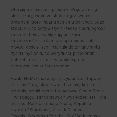
Oferuję minimalizm i prostotę. Prąd z energii 
słonecznej, woda ze studni, ogrzewanie 
drewnem które można samemu porąbać, uczą  
szacunku do oczywistych rzeczy a sad, ogród i 
piec chlebowy zwiększają poczucie 
niezależności. Jestem zainspirowany i jak 
mówią  goście, sam inspiruje do zmiany stylu 
życia i myślenia, do weryfikacji przekonań i 
potrzeb, do szukania w sobie tego co 
naprawdę jest w życiu ważne.

Punkt NEMO może być przystankiem tripu w 
Izerskie Góry, skryte w nich zamki, kopalnie, 
sztolnie, szlaki piesze i rowerowe Single Track-
i. W zasięgu jednodniowych wycieczek jest Hala 
Izerska, Park Ciemnego Nieba, Kopalnia 
Kwarcu "Stanisław", Zamek Czocha, 
Chojnik, Szklarska Poręba, Sky Walk, zamek 