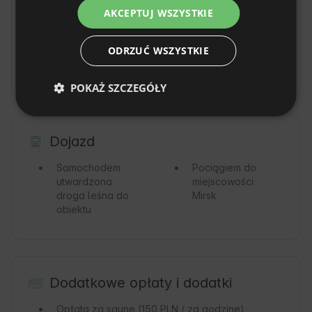
Okolica
AKCEPTUJ WSZYSTKIE
DUTCH
Lasy
Góry
SLOVAK
ODRZUĆ WSZYSTKIE
Rzeka
Rezerwat
przyrody
POKAŻ SZCZEGÓŁY
Dojazd
Samochodem
Pociągiem
do
utwardzona
miejscowości
droga leśna do
Mirsk
obiektu
Dodatkowe opłaty i dodatki
Opłata za saunę
(150 PLN / za godzinę)