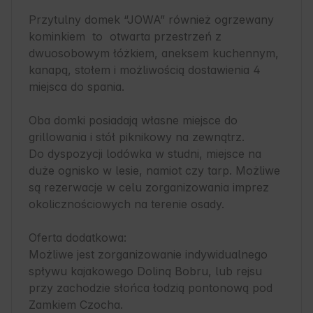
Przytulny domek “JOWA” również ogrzewany 
kominkiem  to  otwarta przestrzeń z 
dwuosobowym łóżkiem, aneksem kuchennym, 
kanapą, stołem i możliwością dostawienia 4 
miejsca do spania.

Oba domki posiadają własne miejsce do 
grillowania i stół piknikowy na zewnątrz.

Do dyspozycji lodówka w studni, miejsce na 
duże ognisko w lesie, namiot czy tarp. Możliwe 
są rezerwacje w celu zorganizowania imprez 
okolicznościowych na terenie osady.

Oferta dodatkowa:

Możliwe jest zorganizowanie indywidualnego 
spływu kajakowego Doliną Bobru, lub rejsu 
przy zachodzie słońca łodzią pontonową pod 
Zamkiem Czocha.
