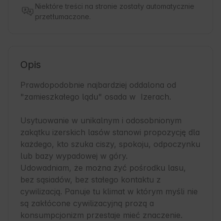
Niektóre treści na stronie zostały automatycznie
przetłumaczone.
Opis
Prawdopodobnie najbardziej oddalona od 
"zamieszkałego lądu" osada w  Izerach.

Usytuowanie w unikalnym i odosobnionym 
zakątku izerskich lasów stanowi propozycję dla 
każdego, kto szuka ciszy, spokoju, odpoczynku 
lub bazy wypadowej w góry.

Udowadniam, że można żyć pośrodku lasu, 
bez sąsiadów, bez stałego kontaktu z 
cywilizacją. Panuje tu klimat w którym myśli nie 
są zakłócone cywilizacyjną prozą a 
konsumpcjonizm przestaje mieć znaczenie.
