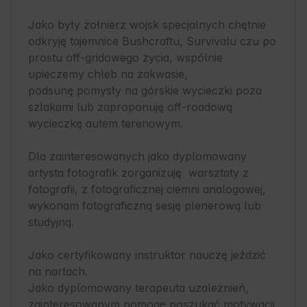
Jako były żołnierz wojsk specjalnych chętnie 
odkryję tajemnice Bushcraftu, Survivalu czu po 
prostu off-gridowego życia, wspólnie 
upieczemy chleb na zakwasie, 
podsunę pomysły na górskie wycieczki poza 
szlakami lub zaproponuję off-roadową 
wycieczkę autem terenowym.

Dla zainteresowanych jako dyplomowany 
artysta fotografik zorganizuję  warsztaty z 
fotografii, z fotograficznej ciemni analogowej, 
wykonam fotograficzną sesję plenerową lub 
studyjną.

Jako certyfikowany instruktor nauczę jeździć 
na nartach.

Jako dyplomowany terapeuta uzależnień, 
zainteresowanym pomogę poszukać motywacji 