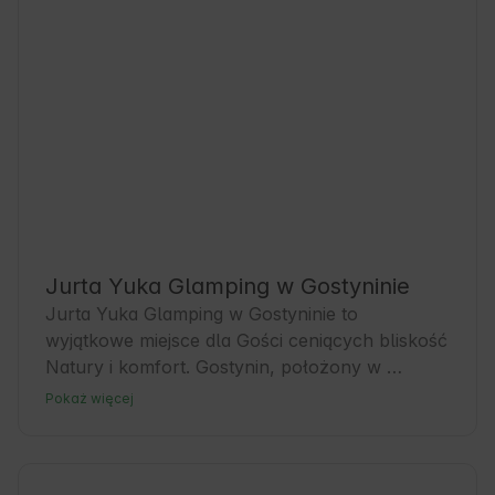
Jurta Yuka Glamping w Gostyninie
Jurta Yuka Glamping w Gostyninie to 
wyjątkowe miejsce dla Gości ceniących bliskość 
Natury i komfort. Gostynin, położony w 
województwie mazowieckim, to miasto z bogatą 
Pokaż więcej
historią i spokojną atmosferą, idealne na 
wypoczynek z dala od miejskiego zgiełku. 
Nasze zakwaterowanie to doskonała baza do 