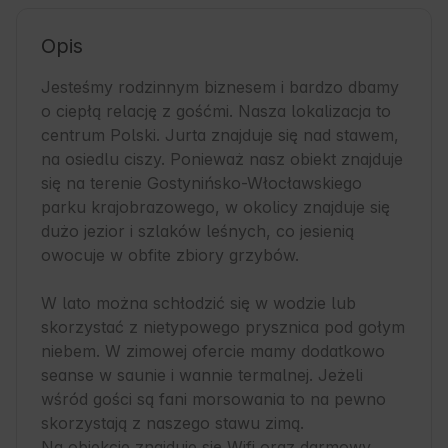
Opis
Jesteśmy rodzinnym biznesem i bardzo dbamy 
o ciepłą relację z gośćmi. Nasza lokalizacja to 
centrum Polski. Jurta znajduje się nad stawem, 
na osiedlu ciszy. Ponieważ nasz obiekt znajduje 
się na terenie Gostynińsko-Włocławskiego 
parku krajobrazowego, w okolicy znajduje się 
dużo jezior i szlaków leśnych, co jesienią 
owocuje w obfite zbiory grzybów. 

W lato można schłodzić się w wodzie lub 
skorzystać z nietypowego prysznica pod gołym 
niebem. W zimowej ofercie mamy dodatkowo 
seanse w saunie i wannie termalnej. Jeżeli 
wśród gości są fani morsowania to na pewno 
skorzystają z naszego stawu zimą.

Na obiekcie znajduje się Wifi oraz darmowy 