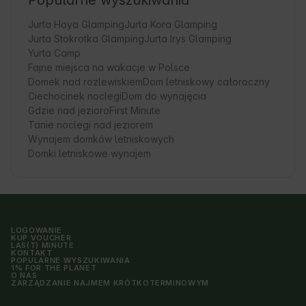
Popularne wyszukiwania
Jurta Hoya Glamping
Jurta Kora Glamping
Jurta Stokrotka Glamping
Jurta Irys Glamping
Yurta Camp
Fajne miejsca na wakacje w Polsce
Domek nad rozlewiskiem
Dom letniskowy całoroczny
Ciechocinek noclegi
Dom do wynajęcia
Gdzie nad jezioro
First Minute
Tanie noclegi nad jeziorem
Wynajem domków letniskowych
Domki letniskowe wynajem
LOGOWANIE
KUP VOUCHER
LAS(T) MINUTE
KONTAKT
POPULARNE WYSZUKIWANIA
1% FOR THE PLANET
O NAS
ZARZĄDZANIE NAJMEM KRÓTKOTERMINOWYM