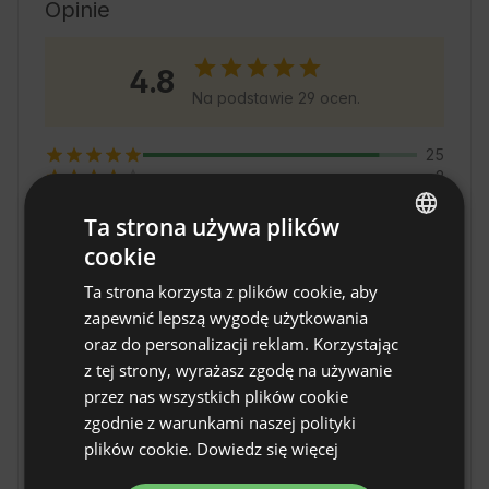
odkrywania okolicznych atrakcji turystycznych 
Opinie
i przyrodniczych. Goście mogą liczyć na 
przyjazną obsługę oraz możliwość aktywnego 
4.8
spędzania czasu na łonie Natury. Warto poznać 
Na podstawie 29 ocen.
lokalne tradycje i korzystać z licznych ścieżek 
spacerowych i rowerowych w okolicy.
25
2
1
1
Ta strona używa plików
0
cookie
ENGLISH
Ta strona korzysta z plików cookie, aby
SPANISH
Halley
zapewnić lepszą wygodę użytkowania
ponad 3 lata temu
POLISH
oraz do personalizacji reklam. Korzystając
z tej strony, wyrażasz zgodę na używanie
Uwielbialiśmy nasz świąteczny wypad w Jurta 
GERMAN
Yuka! Gospodarze byli bardzo mili i udekorowali 
przez nas wszystkich plików cookie
ITALIAN
miejsce drzewkiem i światłami na nasz 
zgodnie z warunkami naszej polityki
świąteczny pobyt (nie spodziewaliśmy się tego!).

FRENCH
plików cookie.
Dowiedz się więcej
Pokaż oryginał
CZYTAJ WIĘCEJ
Jurta miała wiele miłych udogodnień, takich jak 
CZECH