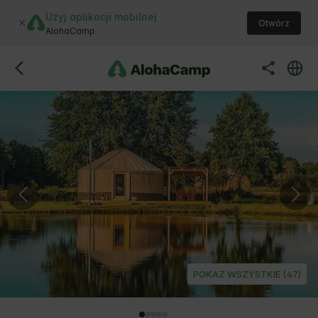
Użyj aplikacji mobilnej
Otwórz
AlohaCamp
POKAŻ WSZYSTKIE (47)