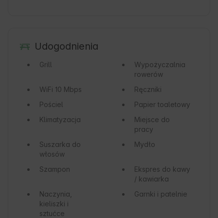
Udogodnienia
Grill
Wypożyczalnia
rowerów
WiFi
10 Mbps
Ręczniki
Pościel
Papier toaletowy
Klimatyzacja
Miejsce do
pracy
Suszarka do
Mydło
włosów
Szampon
Ekspres do kawy
/ kawiarka
Naczynia,
Garnki i patelnie
kieliszki i
sztućce