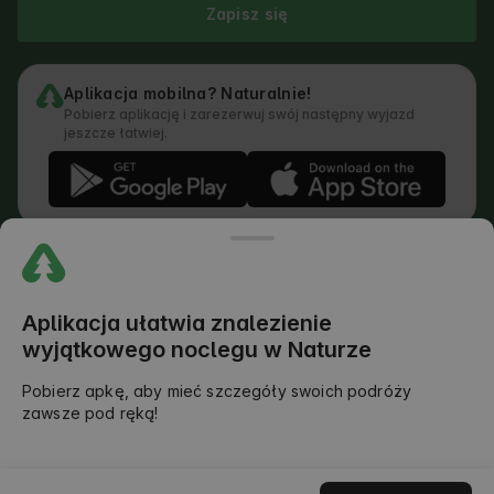
Zapisz się
Aplikacja mobilna? Naturalnie!
Pobierz aplikację i zarezerwuj swój następny wyjazd
jeszcze łatwiej.
Regulamin
Jak działa wyszukiwarka
Polityka prywatności
Polityka Cookies
Aplikacja ułatwia znalezienie
Polityka Dodawania Opinii
wyjątkowego noclegu w Naturze
Prawny Podział Obowiązków
Regulamin Outdoors Club
Pobierz apkę, aby mieć szczegóły swoich podróży
zawsze pod ręką!
©
2026
AlohaCamp. All rights reserved.