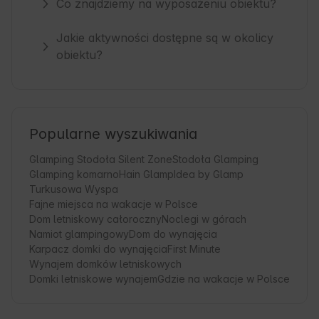
Co znajdziemy na wyposażeniu obiektu?
Jakie aktywności dostępne są w okolicy
obiektu?
Popularne wyszukiwania
Glamping Stodoła Silent Zone
Stodoła Glamping
Glamping komarno
Hain Glamp
Idea by Glamp
Turkusowa Wyspa
Fajne miejsca na wakacje w Polsce
Dom letniskowy całoroczny
Noclegi w górach
Namiot glampingowy
Dom do wynajęcia
Karpacz domki do wynajęcia
First Minute
Wynajem domków letniskowych
Domki letniskowe wynajem
Gdzie na wakacje w Polsce