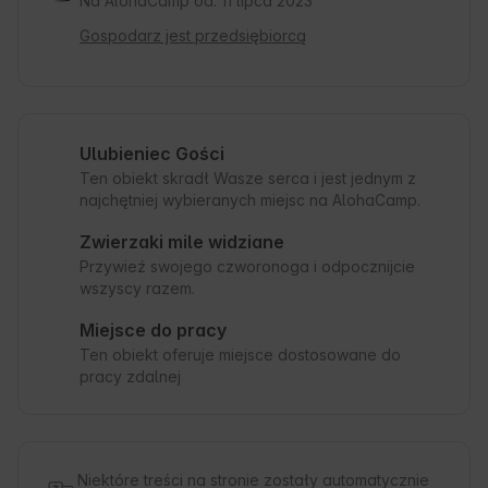
Na AlohaCamp od: 11 lipca 2023
Gospodarz jest przedsiębiorcą
Ulubieniec Gości
Ten obiekt skradł Wasze serca i jest jednym z
najchętniej wybieranych miejsc na AlohaCamp.
Zwierzaki mile widziane
Przywieź swojego czworonoga i odpocznijcie
wszyscy razem.
Miejsce do pracy
Ten obiekt oferuje miejsce dostosowane do
pracy zdalnej
Niektóre treści na stronie zostały automatycznie