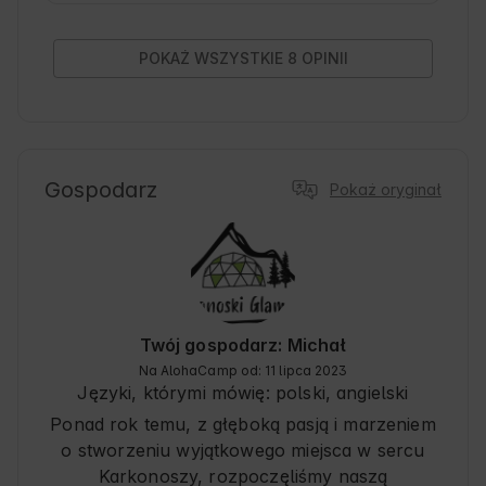
nie było w dzień, można było na szybko mopem 
nasz widok również poprawić, nie tylko zmienić 
pościel u sąsiadów i zamieść podłogę… 5 minut 
POKAŻ WSZYSTKIE 8 OPINII
roboty a mocny plus… Poza tym było 
ZAJEZACNIE! Ciepło, czysto, przytulnie, 
bezproblemowo, na prawie odludziu, więc mimo 
niedociągnięć jestem na duże tak, znajomi już 
zebrali namiary a może i my tam wrócimy.
Gospodarz
Pokaż oryginał
Twój gospodarz: Michał
Na AlohaCamp od: 11 lipca 2023
Języki, którymi mówię:
polski, angielski
Ponad rok temu, z głęboką pasją i marzeniem
o stworzeniu wyjątkowego miejsca w sercu
Karkonoszy, rozpoczęliśmy naszą