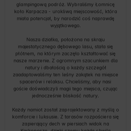
glampingową podróż. Wybraliśmy Łomnicę
koło Karpacza - urokliwą miejscowość, która
miała potencjał, by narodzić coś naprawdę
wyjątkowego.
Nasza działka, położona na skraju
majestatycznego dębowego lasu, stała się
płótnem, na którym zaczęło kształtować się
nasze marzenie. Z ogromnym szacunkiem dla
natury i dbałością o każdy szczegół
zaadaptowaliśmy ten leśny zakątek na miejsce
spacerów i relaksu. Chcieliśmy, aby nasi
goście doświadczyli magii tego miejsca, czując
jednocześnie bliskość natury.
Każdy namiot został zaprojektowany z myślą o
komforcie i luksusie. Z tarasów rozpościera się
zapierający dech w piersiach widok na
Karkonosze, dzięki czemu każda chwila