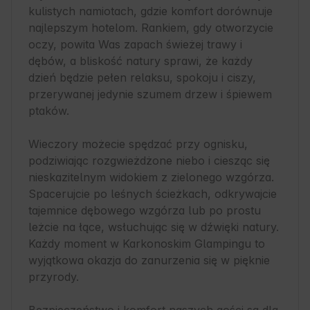
kulistych namiotach, gdzie komfort dorównuje 
najlepszym hotelom. Rankiem, gdy otworzycie 
oczy, powita Was zapach świeżej trawy i 
dębów, a bliskość natury sprawi, że każdy 
dzień będzie pełen relaksu, spokoju i ciszy, 
przerywanej jedynie szumem drzew i śpiewem 
ptaków.

Wieczory możecie spędzać przy ognisku, 
podziwiając rozgwieżdżone niebo i ciesząc się 
nieskazitelnym widokiem z zielonego wzgórza. 
Spacerujcie po leśnych ścieżkach, odkrywajcie 
tajemnice dębowego wzgórza lub po prostu 
leżcie na łące, wsłuchując się w dźwięki natury. 
Każdy moment w Karkonoskim Glampingu to 
wyjątkowa okazja do zanurzenia się w pięknie 
przyrody.
