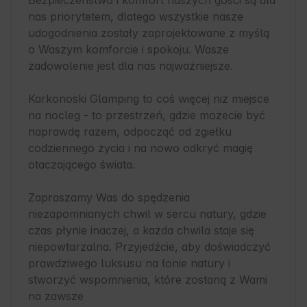
Bezpieczeństwo i komfort naszych gości są dla 
nas priorytetem, dlatego wszystkie nasze 
udogodnienia zostały zaprojektowane z myślą 
o Waszym komforcie i spokoju. Wasze 
zadowolenie jest dla nas najważniejsze.

Karkonoski Glamping to coś więcej niż miejsce 
na nocleg - to przestrzeń, gdzie możecie być 
naprawdę razem, odpocząć od zgiełku 
codziennego życia i na nowo odkryć magię 
otaczającego świata.

Zapraszamy Was do spędzenia 
niezapomnianych chwil w sercu natury, gdzie 
czas płynie inaczej, a każda chwila staje się 
niepowtarzalna. Przyjedźcie, aby doświadczyć 
prawdziwego luksusu na łonie natury i 
stworzyć wspomnienia, które zostaną z Wami 
na zawsze