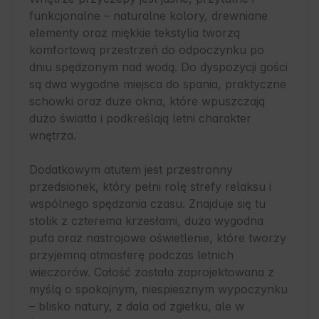
funkcjonalne – naturalne kolory, drewniane 
elementy oraz miękkie tekstylia tworzą 
komfortową przestrzeń do odpoczynku po 
dniu spędzonym nad wodą. Do dyspozycji gości 
są dwa wygodne miejsca do spania, praktyczne 
schowki oraz duże okna, które wpuszczają 
dużo światła i podkreślają letni charakter 
wnętrza.

Dodatkowym atutem jest przestronny 
przedsionek, który pełni rolę strefy relaksu i 
wspólnego spędzania czasu. Znajduje się tu 
stolik z czterema krzesłami, duża wygodna 
pufa oraz nastrojowe oświetlenie, które tworzy 
przyjemną atmosferę podczas letnich 
wieczorów. Całość została zaprojektowana z 
myślą o spokojnym, niespiesznym wypoczynku 
– blisko natury, z dala od zgiełku, ale w 