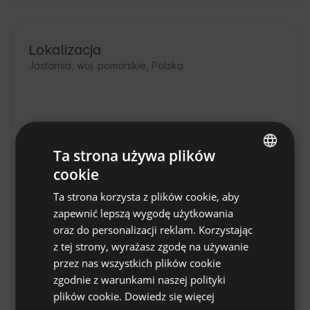
Lokalizacja
Jastarnia, woj. pomorskie, Polska
Ta strona używa plików
cookie
ENGLISH
Ta strona korzysta z plików cookie, aby
SPANISH
zapewnić lepszą wygodę użytkowania
POLISH
oraz do personalizacji reklam. Korzystając
z tej strony, wyrażasz zgodę na używanie
GERMAN
przez nas wszystkich plików cookie
ITALIAN
zgodnie z warunkami naszej polityki
Klimatyczna przyczepa Boho w
FRENCH
plików cookie.
Dowiedz się więcej
Jastarni