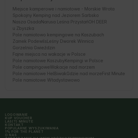
Miejsce kamperowe i namiotowe - Morskie Wrota
Spokojny Kemping nad Jeziorem Sarbsko
Nasza Osada
Narusa Leśna Przystań
OH DEER
u Zbyszka
Pole namiotowo kempingowe na Kaszubach
Zamek Podewils
Leśny Dworek Winnica
Gorzelnia Gwieździn
Fajne miejsca na wakacje w Polsce
Pole namiotowe Kaszuby
Kempingi w Polsce
Pole campingowe
Wakacje nad morzem
Pole namiotowe Hel
Biwak
Gdzie nad morze
First Minute
Pole namiotowe Władysławowo
LOGOWANIE
KUP VOUCHER
LAS(T) MINUTE
KONTAKT
POPULARNE WYSZUKIWANIA
1% FOR THE PLANET
O NAS