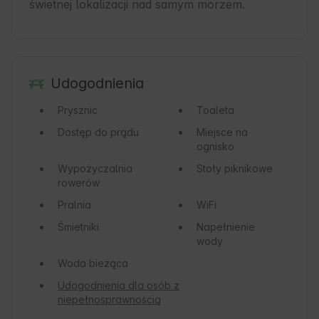
świetnej lokalizacji nad samym morzem.
Udogodnienia
Prysznic
Toaleta
Dostęp do prądu
Miejsce na
ognisko
Wypożyczalnia
Stoły piknikowe
rowerów
Pralnia
WiFi
Śmietniki
Napełnienie
wody
Woda bieżąca
Udogodnienia dla osób z
niepełnosprawnością