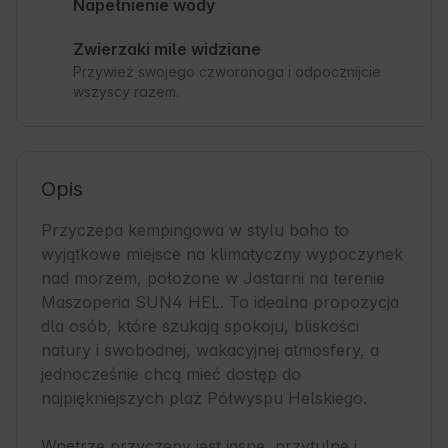
Napełnienie wody
Zwierzaki mile widziane
Przywieź swojego czworonoga i odpocznijcie
wszyscy razem.
Opis
Przyczepa kempingowa w stylu boho to 
wyjątkowe miejsce na klimatyczny wypoczynek 
nad morzem, położone w Jastarni na terenie 
Maszoperia SUN4 HEL. To idealna propozycja 
dla osób, które szukają spokoju, bliskości 
natury i swobodnej, wakacyjnej atmosfery, a 
jednocześnie chcą mieć dostęp do 
najpiękniejszych plaż Półwyspu Helskiego.

Wnętrze przyczepy jest jasne, przytulne i 