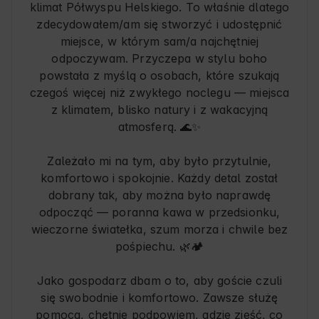
klimat Półwyspu Helskiego. To właśnie dlatego
zdecydowałem/am się stworzyć i udostępnić
miejsce, w którym sam/a najchętniej
odpoczywam. Przyczepa w stylu boho
powstała z myślą o osobach, które szukają
czegoś więcej niż zwykłego noclegu — miejsca
z klimatem, blisko natury i z wakacyjną
atmosferą. 🌊✨
Zależało mi na tym, aby było przytulnie,
komfortowo i spokojnie. Każdy detal został
dobrany tak, aby można było naprawdę
odpocząć — poranna kawa w przedsionku,
wieczorne światełka, szum morza i chwile bez
pośpiechu. 🌿🏕️
Jako gospodarz dbam o to, aby goście czuli
się swobodnie i komfortowo. Zawsze służę
pomocą, chętnie podpowiem, gdzie zjeść, co