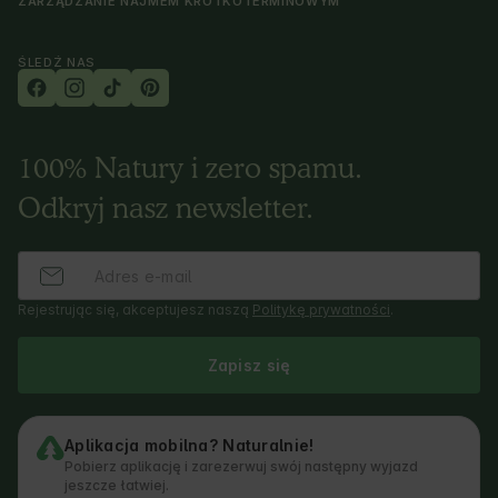
ZARZĄDZANIE NAJMEM KRÓTKOTERMINOWYM
ŚLEDŹ NAS
100% Natury i zero spamu.
Odkryj nasz newsletter.
Rejestrując się, akceptujesz naszą
Politykę prywatności
.
Zapisz się
Aplikacja mobilna? Naturalnie!
Pobierz aplikację i zarezerwuj swój następny wyjazd
jeszcze łatwiej.