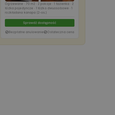
Ogrzewane ∙ 70 m2 ∙ 2 pokoje ∙ 1 łazienka ∙ 2
łóżka pojedyncze ∙ 1 łóżko dwuosobowe ∙ 1
rozkładana kanapa (2-os.)
Sprawdź dostępność
Bezpłatne anulowanie
Ostateczna cena