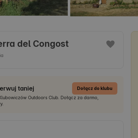
erra del Congost
ia
erwuj taniej
Dołącz do klubu
a Klubowiczów Outdoors Club. Dołącz za darmo,
y.