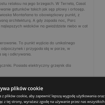
tu relaksu na jego brzegach. W Terreta, Casal 
wanie gatunków takich jak sęp płowy i orłosęp. 
a wioska Montañana to obowiązkowy punkt, z 
ną architekturą. A gdy zapada noc, Parc 
 najlepszych widoków na gwiaździste niebo w cał 
erowanie. To punkt wyjścia do unikalnego 
 odpoczynek i przygoda idą w parze, w 
się i odkrywania.

czniki. Posiada elektryczny grzejnik dla 
żywa plików cookie
a z plików cookie, aby zapewnić lepszą wygodę użytkowania oraz 
ąc z tej strony, wyrażasz zgodę na używanie przez nas wszystkich