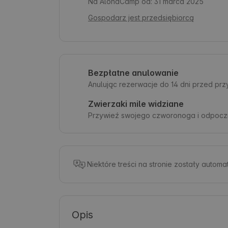
Na AlohaCamp od: 31 marca 2025
Gospodarz jest przedsiębiorcą
Bezpłatne anulowanie
Anulując rezerwacje do 14 dni przed pr
Zwierzaki mile widziane
Przywieź swojego czworonoga i odpoczn
Niektóre treści na stronie zostały autom
Opis