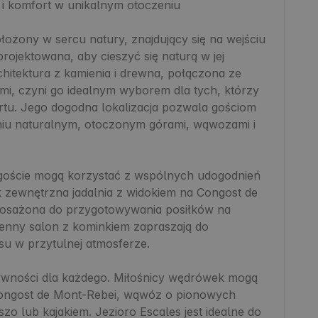
i komfort w unikalnym otoczeniu

żony w sercu natury, znajdujący się na wejściu 
rojektowana, aby cieszyć się naturą w jej 
chitektura z kamienia i drewna, połączona ze 
i, czyni go idealnym wyborem dla tych, którzy 
rtu. Jego dogodna lokalizacja pozwala gościom 
iu naturalnym, otoczonym górami, wąwozami i 
 goście mogą korzystać z wspólnych udogodnień 
ak zewnętrzna jadalnia z widokiem na Congost de 
osażona do przygotowywania posiłków na 
enny salon z kominkiem zapraszają do 
u w przytulnej atmosferze.

ywności dla każdego. Miłośnicy wędrówek mogą 
 Congost de Mont-Rebei, wąwóz o pionowych 
o lub kajakiem. Jezioro Escales jest idealne do 