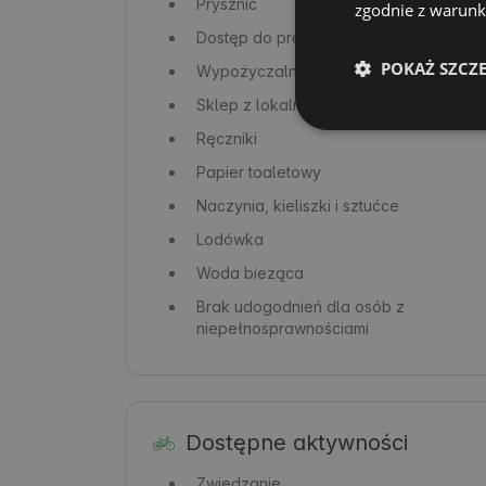
Prysznic
zgodnie z warunka
Dostęp do prądu
POKAŻ SZCZ
Wypożyczalnia kajaków
Sklep z lokalnymi produktami
Ręczniki
Papier toaletowy
Naczynia, kieliszki i sztućce
Lodówka
Woda bieżąca
Brak udogodnień dla osób z
niepełnosprawnościami
Dostępne aktywności
Zwiedzanie