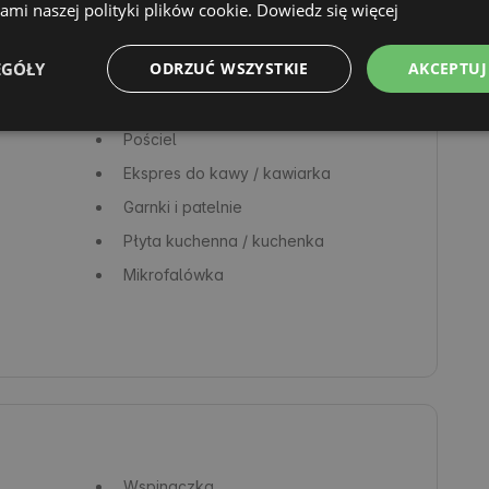
Toaleta
mi naszej polityki plików cookie.
Dowiedz się więcej
Grill
EGÓŁY
ODRZUĆ WSZYSTKIE
AKCEPTUJ
Restauracja
WiFi
Pościel
Ekspres do kawy / kawiarka
Garnki i patelnie
Płyta kuchenna / kuchenka
Mikrofalówka
Wspinaczka