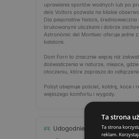
uprawiania sportów wodnych lub po pros
dels Voltors pozwala na bliskie obserwo
Dla pasjonatów historii, średniowieczn
brukowanymi uliczkami i dobrze zachowa
Astronòmic del Montsec oferuje jedne z
katalonii.

Dom Forn to znacznie więcej niż zakwat
doświadczenia w naturze, miejsce, gdzie
otoczeniu, które zaprasza do odłączenia 
Pobyt obejmuje pościel, kołdrę, koce i rę
większego komfortu i wygody.
Ta strona u
Ta strona korzyst
Udogodnienia
reklam. Korzystaj