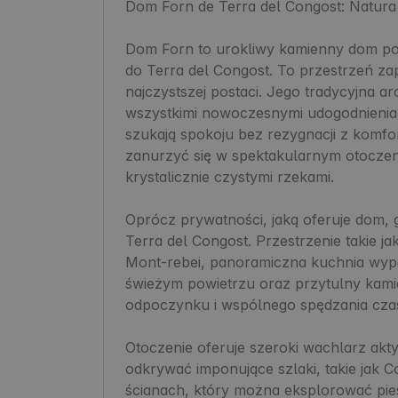
Dom Forn de Terra del Congost: Natura 
Dom Forn to urokliwy kamienny dom poło
do Terra del Congost. To przestrzeń zap
najczystszej postaci. Jego tradycyjna ar
wszystkimi nowoczesnymi udogodnieniam
szukają spokoju bez rezygnacji z komfo
zanurzyć się w spektakularnym otoczen
krystalicznie czystymi rzekami.

Oprócz prywatności, jaką oferuje dom,
Terra del Congost. Przestrzenie takie j
Mont-rebei, panoramiczna kuchnia wyp
świeżym powietrzu oraz przytulny kami
odpoczynku i wspólnego spędzania czas
Otoczenie oferuje szeroki wachlarz akt
odkrywać imponujące szlaki, takie jak
ścianach, który można eksplorować piesz