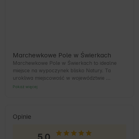
Marchewkowe Pole w Świerkach
Marchewkowe Pole w Świerkach to idealne 
miejsce na wypoczynek blisko Natury. Ta 
urokliwa miejscowość w województwie 
dolnośląskim zachwyca spokojem i pięknem 
Pokaż więcej
krajobrazów. Goście znajdą tu komfortowe 
zakwaterowanie, które stanowi świetną bazę do 
zwiedzania okolicy. W okolicy można odkrywać 
lokalne tradycje i cieszyć się świeżym 
Opinie
powietrzem. To doskonały wybór dla 
miłośników aktywnego wypoczynku i rodzin 
5.0
szukających spokoju.