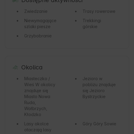
Dostępne aktywności
Zwiedzanie
Trasy rowerowe
Niewymagające
Trekkingi
szlaki piesze
górskie
Grzybobranie
Okolica
Miasteczko /
Jezioro
w
Wieś
W okolicy
pobliżu znajduje
znajduje się
się Jezioro
Miasto Nowa
Bystrzyckie
Ruda,
Wałbrzych,
Kłodzko
Lasy
okolce
Góry
Góry Sowie
otaczają lasy