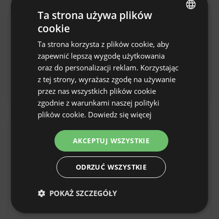
Ta strona używa plików
cookie
Zasady obiektu
ENGLISH
Ta strona korzysta z plików cookie, aby
Godzina zameldowania: Od 15:00
SPANISH
zapewnić lepszą wygodę użytkowania
Godzina wymeldowania: Do 11:00
POLISH
oraz do personalizacji reklam. Korzystając
z tej strony, wyrażasz zgodę na używanie
Bezpłatne anulowanie rezerwacji:
do 7 dni przed
GERMAN
datą przyjazdu
przez nas wszystkich plików cookie
ITALIAN
zgodnie z warunkami naszej polityki
FRENCH
plików cookie.
Dowiedz się więcej
CZECH
Lokalizacja
AKCEPTUJ WSZYSTKIE
DUTCH
Świerki, woj. dolnośląskie, Polska
SLOVAK
ODRZUĆ WSZYSTKIE
POKAŻ SZCZEGÓŁY