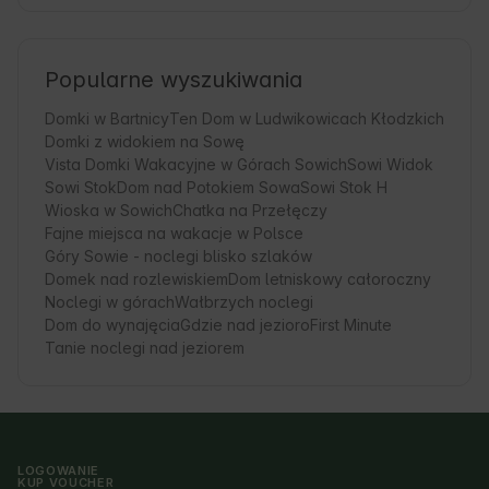
Popularne wyszukiwania
Domki w Bartnicy
Ten Dom w Ludwikowicach Kłodzkich
Domki z widokiem na Sowę
Vista Domki Wakacyjne w Górach Sowich
Sowi Widok
Sowi Stok
Dom nad Potokiem Sowa
Sowi Stok H
Wioska w Sowich
Chatka na Przełęczy
Fajne miejsca na wakacje w Polsce
Góry Sowie - noclegi blisko szlaków
Domek nad rozlewiskiem
Dom letniskowy całoroczny
Noclegi w górach
Wałbrzych noclegi
Dom do wynajęcia
Gdzie nad jezioro
First Minute
Tanie noclegi nad jeziorem
LOGOWANIE
KUP VOUCHER