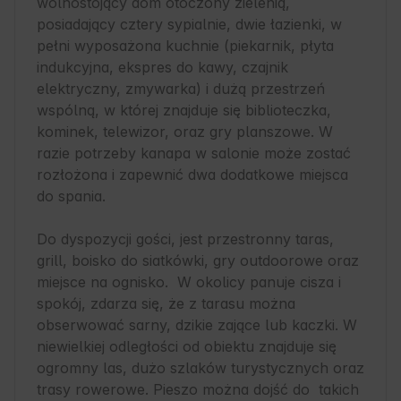
wolnostojący dom otoczony zielenią, 
posiadający cztery sypialnie, dwie łazienki, w 
pełni wyposażona kuchnie (piekarnik, płyta 
indukcyjna, ekspres do kawy, czajnik 
elektryczny, zmywarka) i dużą przestrzeń 
wspólną, w której znajduje się biblioteczka, 
kominek, telewizor, oraz gry planszowe. W 
razie potrzeby kanapa w salonie może zostać 
rozłożona i zapewnić dwa dodatkowe miejsca 
do spania.

Do dyspozycji gości, jest przestronny taras, 
grill, boisko do siatkówki, gry outdoorowe oraz 
miejsce na ognisko.  W okolicy panuje cisza i 
spokój, zdarza się, że z tarasu można 
obserwować sarny, dzikie zające lub kaczki. W 
niewielkiej odległości od obiektu znajduje się 
ogromny las, dużo szlaków turystycznych oraz 
trasy rowerowe. Pieszo można dojść do  takich 