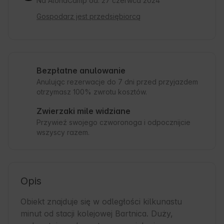
Na AlohaCamp od: 27 czerwca 2024
Gospodarz jest przedsiębiorcą
Bezpłatne anulowanie
Anulując rezerwacje do 7 dni przed przyjazdem
otrzymasz 100% zwrotu kosztów.
Zwierzaki mile widziane
Przywieź swojego czworonoga i odpocznijcie
wszyscy razem.
Opis
Obiekt znajduje się w odległości kilkunastu 
minut od stacji kolejowej Bartnica. Duży, 