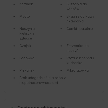
Kominek
Suszarka do
włosów
Mydło
Ekspres do kawy
/ kawiarka
Naczynia,
Garnki i patelnie
kieliszki i
sztućce
Czajnik
Zmywarka do
naczyń
Lodówka
Płyta kuchenna /
kuchenka
Piekarnik
Mikrofalówka
Brak udogodnień dla osób z
niepełnosprawnościami