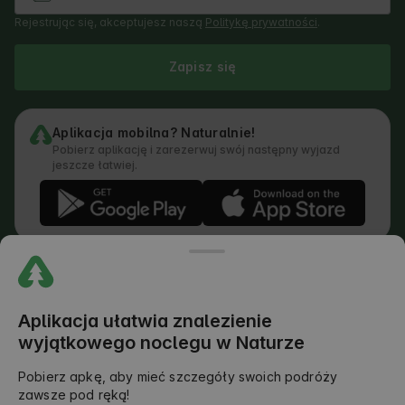
Rejestrując się, akceptujesz naszą
Politykę prywatności
.
Zapisz się
Aplikacja mobilna? Naturalnie!
Pobierz aplikację i zarezerwuj swój następny wyjazd
jeszcze łatwiej.
Regulamin
Jak działa wyszukiwarka
Polityka prywatności
Polityka Cookies
Aplikacja ułatwia znalezienie
Polityka Dodawania Opinii
wyjątkowego noclegu w Naturze
Prawny Podział Obowiązków
Regulamin Outdoors Club
Pobierz apkę, aby mieć szczegóły swoich podróży
zawsze pod ręką!
©
2026
AlohaCamp. All rights reserved.