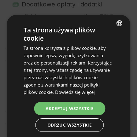
Dodatkowe opłaty i dodatki
Opłata za
Kaucja
(200€)
zwierzaka
(30€)
Ta strona używa plików
Opłata za opał
cookie
(10€/dia)
ENGLISH
Ta strona korzysta z plików cookie, aby
SPANISH
zapewnić lepszą wygodę użytkowania
POLISH
oraz do personalizacji reklam. Korzystając
Zasady obiektu
z tej strony, wyrażasz zgodę na używanie
GERMAN
przez nas wszystkich plików cookie
Godzina zameldowania: Od 16:00
ITALIAN
zgodnie z warunkami naszej polityki
Godzina wymeldowania: Do 11:00
FRENCH
plików cookie.
Dowiedz się więcej
Rezerwacja bezzwrotna
CZECH
AKCEPTUJ WSZYSTKIE
DUTCH
SLOVAK
ODRZUĆ WSZYSTKIE
Lokalizacja