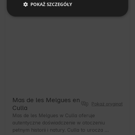
Culla, prowincja Valencia, Hiszpania
POKAŻ SZCZEGÓŁY
Mas de les Melgues en
Pokaż oryginał
Culla
Mas de les Melgues w Culla oferuje 
autentyczne doświadczenie w otoczeniu 
pełnym historii i natury. Culla to urocza 