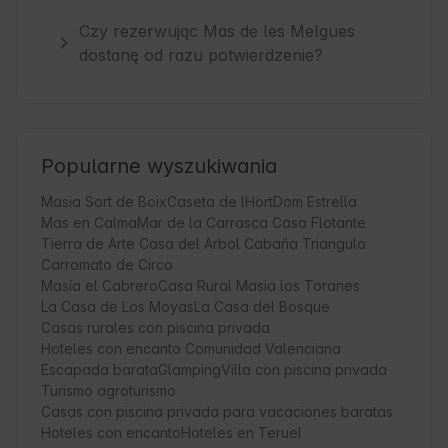
Czy rezerwując Mas de les Melgues
dostanę od razu potwierdzenie?
Popularne wyszukiwania
Masia Sort de Boix
Caseta de lHort
Dom Estrella
Mas en Calma
Mar de la Carrasca Casa Flotante
Tierra de Arte Casa del Arbol Cabaña Triangulo
Carromato de Circo
Masía el Cabrero
Casa Rural Masia los Toranes
La Casa de Los Moyas
La Casa del Bosque
Casas rurales con piscina privada
Hoteles con encanto Comunidad Valenciana
Escapada barata
Glamping
Villa con piscina privada
Turismo agroturismo
Casas con piscina privada para vacaciones baratas
Hoteles con encanto
Hoteles en Teruel