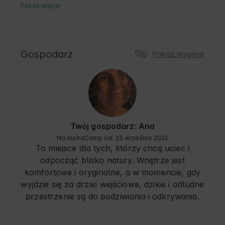
średniowieczna wioska w prowincji Walencja, 
Pokaż więcej
znana z brukowanych uliczek i spokojnej 
atmosfery. To zakwaterowanie jest idealne dla 
tych, którzy chcą się zrelaksować i odkrywać 
bogactwo kulturowe i przyrodnicze regionu. 
Gospodarz
Pokaż oryginał
Goście mogą cieszyć się pieszymi wycieczkami, 
lokalną gastronomią i gościnnością gospodarzy. 
Ponadto Culla jest idealną bazą wypadową do 
odkrywania górskich krajobrazów i wiejskiego 
piękna Wspólnoty Walencji. 🍃
Twój gospodarz: Ana
Na AlohaCamp od: 23 września 2022
To miejsce dla tych, którzy chcą uciec i
odpocząć blisko natury. Wnętrze jest
komfortowe i oryginalne, a w momencie, gdy
wyjdzie się za drzwi wejściowe, dzikie i odludne
przestrzenie są do podziwiania i odkrywania.