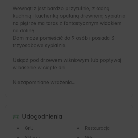
Wewnątrz jest bardzo przytulnie, z ładną 
kuchnią i kuchenką opalaną drewnem; sypialnia 
na piętrze ma taras z fantastycznym widokiem 
na dolinę.

Dom może pomieścić do 9 osób i posiada 3 
trzyosobowe sypialnie.

Usiądź pod drzewem wiśniowym lub popływaj 
w basenie w ciepłe dni.

Niezapomniane wrażenia...
Udogodnienia
Grill
Restauracja
Sklep z
WiFi