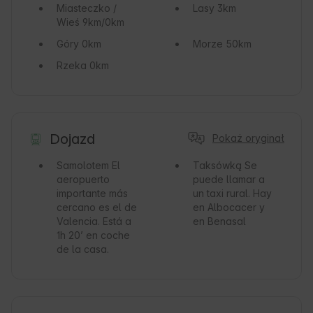
Miasteczko /
Lasy
3km
Wieś
9km/0km
Góry
0km
Morze
50km
Rzeka
0km
Dojazd
Pokaż oryginał
Samolotem
El
Taksówką
Se
aeropuerto
puede llamar a
importante más
un taxi rural. Hay
cercano es el de
en Albocacer y
Valencia. Está a
en Benasal
1h 20’ en coche
de la casa.