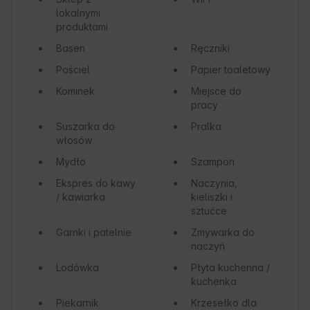
lokalnymi
produktami
Basen
Ręczniki
Pościel
Papier toaletowy
Kominek
Miejsce do
pracy
Suszarka do
Pralka
włosów
Mydło
Szampon
Ekspres do kawy
Naczynia,
/ kawiarka
kieliszki i
sztućce
Garnki i patelnie
Zmywarka do
naczyń
Lodówka
Płyta kuchenna /
kuchenka
Piekarnik
Krzesełko dla