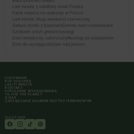
Bukszpanowa Alejka
Last minute z ostatniej chwili Polska
Fajne miejsca na wakacje w Polsce
Last minute długi weekend czerwcowy
Sielpia domki z basenem
Domek nad rozlewiskiem
Szlakiem orlich gniazd noclegi
Dom letniskowy całoroczny
Noclegi ze śniadaniem
Dom do wynajęcia
Gdzie nad jezioro
LOGOWANIE
KUP VOUCHER
LAS(T) MINUTE
KONTAKT
POPULARNE WYSZUKIWANIA
1% FOR THE PLANET
O NAS
ZARZĄDZANIE NAJMEM KRÓTKOTERMINOWYM
ŚLEDŹ NAS