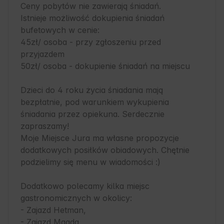
Ceny pobytów nie zawierają śniadań. 

Istnieje możliwość dokupienia śniadań 
bufetowych w cenie:

45zł/ osoba - przy zgłoszeniu przed 
przyjazdem

50zł/ osoba - dokupienie śniadań na miejscu 

Dzieci do 4 roku życia śniadania mają 
bezpłatnie, pod warunkiem wykupienia 
śniadania przez opiekuna. Serdecznie 
zapraszamy!

Moje Miejsce Jura ma własne propozycje 
dodatkowych posiłków obiadowych. Chętnie 
podzielimy się menu w wiadomości :)

Dodatkowo polecamy kilka miejsc 
gastronomicznych w okolicy:

- Zajazd Hetman,

- Zajazd Magda,
