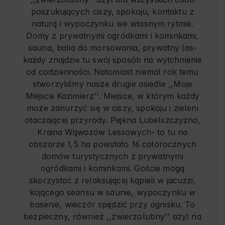
poszukujących ciszy, spokoju, kontaktu z
naturą i wypoczynku we własnym rytmie.
Domy z prywatnymi ogródkami i kominkami,
sauna, balia do morsowania, prywatny las-
każdy znajdzie tu swój sposób na wytchnienie
od codzienności. Natomiast niemal rok temu
stworzyliśmy nasze drugie osiedle ,,Moje
Miejsce Kazimierz''. Miejsce, w którym każdy
może zanurzyć się w ciszy, spokoju i zieleni
otaczającej przyrody. Piękna Lubelszczyzna,
Kraina Wąwozów Lessowych- to tu na
obszarze 1,5 ha powstało 16 całorocznych
domów turystycznych z prywatnymi
ogródkami i kominkami. Goście mogą
skorzystać z relaksującej kąpieli w jacuzzi,
kojącego seansu w saunie, wypoczynku w
basenie, wieczór spędzić przy ognisku. To
bezpieczny, również ,,zwierzolubny'' azyl na