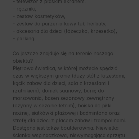
- telewizor z płaskim ekranem,

- ręczniki,

- zestaw kosmetyków,

- zestaw do parzenia kawy lub herbaty,

- akcesoria dla dzieci (łóżeczko, krzesełko),

- parking.

Co jeszcze znajduje się na terenie naszego 
obiektu?

Piętrowa świetlica, w której możecie spędzić 
czas w większym gronie (duży stół z krzesłami, 
kącik zabaw dla dzieci, sala z krzesłami i 
rzutnikiem), domek saunowy, banię do 
morsowania, basen sezonowy zewnętrzny 
(czynny w sezonie letnim), boiska do piłki 
nożnej, siatkówki plażowej i badmintona oraz 
strefę dla dzieci z placem zabaw i trampolinami. 
Dostępna jest także boulderownia. Niewielka 
ścianka wspinaczkowa, niewymagająca sprzętu 