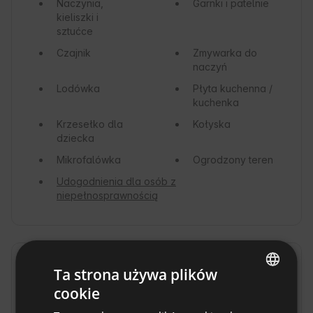
Naczynia,
Garnki i patelnie
kieliszki i
sztućce
Czajnik
Zmywarka do
naczyń
Lodówka
Płyta kuchenna /
kuchenka
Krzesełko dla
Kołyska
dziecka
Mikrofalówka
Ogrodzony teren
Udogodnienia dla osób z
niepełnosprawnością
Dostępne aktywności
Ta strona używa plików
cookie
Zwiedzanie
Wspinaczka
ENGLISH