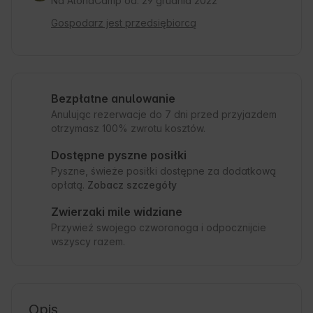
Na AlohaCamp od: 29 grudnia 2022
Gospodarz jest przedsiębiorcą
Bezpłatne anulowanie
Anulując rezerwacje do 7 dni przed przyjazdem
otrzymasz 100% zwrotu kosztów.
Dostępne pyszne posiłki
Pyszne, świeże posiłki dostępne za dodatkową
opłatą.
Zobacz szczegóły
Zwierzaki mile widziane
Przywieź swojego czworonoga i odpocznijcie
wszyscy razem.
Opis