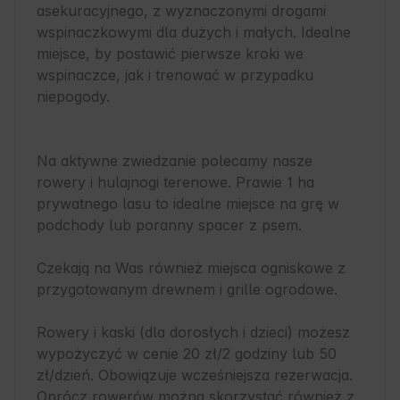
asekuracyjnego, z wyznaczonymi drogami 
wspinaczkowymi dla dużych i małych. Idealne 
miejsce, by postawić pierwsze kroki we 
wspinaczce, jak i trenować w przypadku 
niepogody.

Na aktywne zwiedzanie polecamy nasze 
rowery i hulajnogi terenowe. Prawie 1 ha 
prywatnego lasu to idealne miejsce na grę w 
podchody lub poranny spacer z psem. 

Czekają na Was również miejsca ogniskowe z 
przygotowanym drewnem i grille ogrodowe. 

Rowery i kaski (dla dorosłych i dzieci) możesz 
wypożyczyć w cenie 20 zł/2 godziny lub 50 
zł/dzień. Obowiązuje wcześniejsza rezerwacja. 
Oprócz rowerów można skorzystać również z 