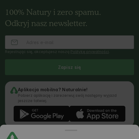
100% Natury i zero spamu.
Odkryj nasz newsletter.
Rejestrując się, akceptujesz naszą
Politykę prywatności
.
Zapisz się
Aplikacja mobilna? Naturalnie!
Pobierz aplikację i zarezerwuj swój następny wyjazd
jeszcze łatwiej.
Regulamin