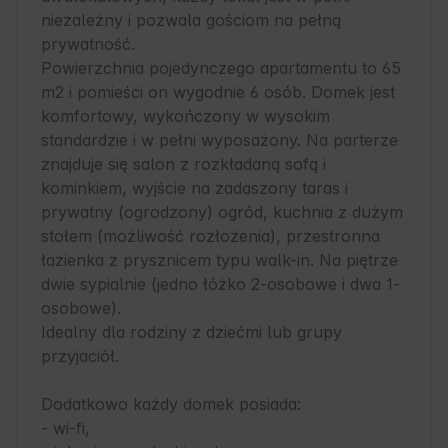
niezależny i pozwala gościom na pełną 
prywatność. 

Powierzchnia pojedynczego apartamentu to 65 
m2 i pomieści on wygodnie 6 osób. Domek jest 
komfortowy, wykończony w wysokim 
standardzie i w pełni wyposażony. Na parterze 
znajduje się salon z rozkładaną sofą i 
kominkiem, wyjście na zadaszony taras i 
prywatny (ogrodzony) ogród, kuchnia z dużym 
stołem (możliwość rozłożenia), przestronna 
łazienka z prysznicem typu walk-in. Na piętrze 
dwie sypialnie (jedno łóżko 2-osobowe i dwa 1-
osobowe).

Idealny dla rodziny z dziećmi lub grupy 
przyjaciół.

Dodatkowo każdy domek posiada:

- wi-fi,
