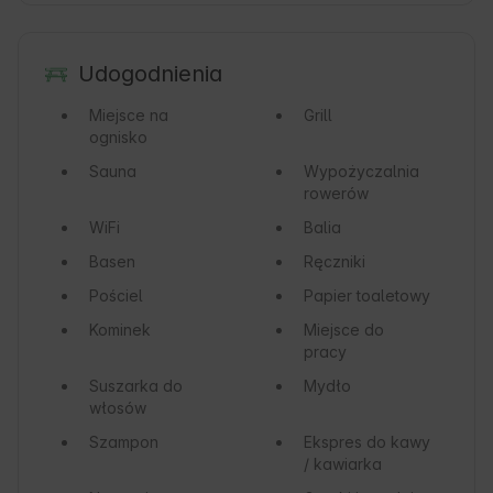
Udogodnienia
Miejsce na
Grill
ognisko
Sauna
Wypożyczalnia
rowerów
WiFi
Balia
Basen
Ręczniki
Pościel
Papier toaletowy
Kominek
Miejsce do
pracy
Suszarka do
Mydło
włosów
Szampon
Ekspres do kawy
/ kawiarka