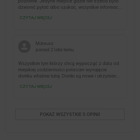
poziomie. Jedyne miejsce gdzie nie trzeba było 
dzwonić pytać albo szukać, wszystkie informacje 
jasno wytłumaczone. Ja zakochałam się w to 
CZYTAJ WIĘCEJ
miejsce i moja rodzina też. Domki czyste, nowe i 
widać że zadbane i pilnowane z miłością🥰. 
Napewno wrócimy latem!!!
Mateusz
ponad 2 lata temu
Wszystkim tym którzy chcą wypocząć z dala od 
miejskiej codzienności polecam wynajęcie 
domku właśnie tutaj. Domki są nowe i utrzymane 
w czystości. Okolica również piękna. Polecam!
CZYTAJ WIĘCEJ
POKAŻ WSZYSTKIE 5 OPINII