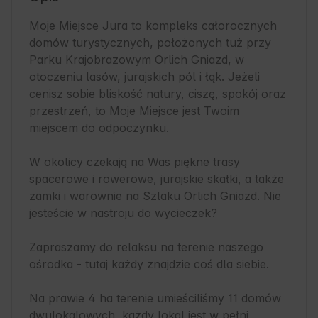
Moje Miejsce Jura to kompleks całorocznych 
domów turystycznych, położonych tuż przy 
Parku Krajobrazowym Orlich Gniazd, w 
otoczeniu lasów, jurajskich pól i łąk. Jeżeli 
cenisz sobie bliskość natury, ciszę, spokój oraz 
przestrzeń, to Moje Miejsce jest Twoim 
miejscem do odpoczynku. 

W okolicy czekają na Was piękne trasy 
spacerowe i rowerowe, jurajskie skałki, a także 
zamki i warownie na Szlaku Orlich Gniazd. Nie 
jesteście w nastroju do wycieczek? 

Zapraszamy do relaksu na terenie naszego 
ośrodka - tutaj każdy znajdzie coś dla siebie.  

Na prawie 4 ha terenie umieściliśmy 11 domów 
dwulokalowych, każdy lokal jest w pełni 