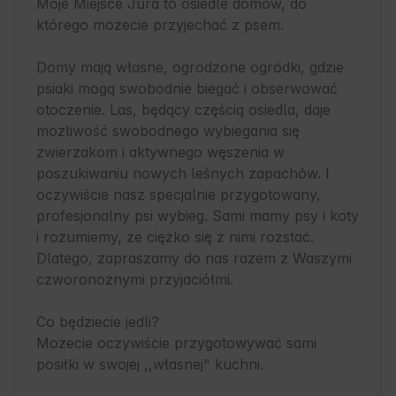
Moje Miejsce Jura to osiedle domów, do 
którego możecie przyjechać z psem. 

Domy mają własne, ogrodzone ogródki, gdzie 
psiaki mogą swobodnie biegać i obserwować 
otoczenie. Las, będący częścią osiedla, daje 
możliwość swobodnego wybiegania się 
zwierzakom i aktywnego węszenia w 
poszukiwaniu nowych leśnych zapachów. I 
oczywiście nasz specjalnie przygotowany, 
profesjonalny psi wybieg. Sami mamy psy i koty 
i rozumiemy, że ciężko się z nimi rozstać. 
Dlatego, zapraszamy do nas razem z Waszymi 
czworonożnymi przyjaciółmi. 

Co będziecie jedli?

Możecie oczywiście przygotowywać sami 
posiłki w swojej ,,własnej" kuchni. 
