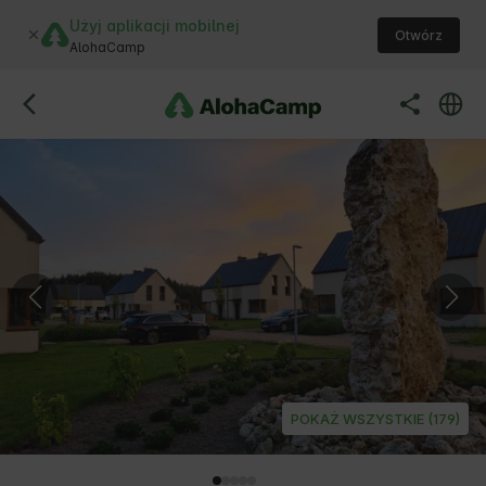
Użyj aplikacji mobilnej
Otwórz
AlohaCamp
POKAŻ WSZYSTKIE (179)