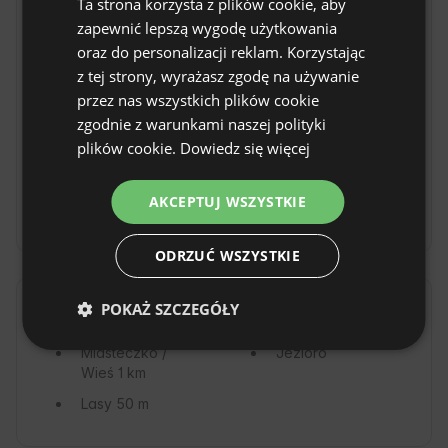
Ta strona korzysta z plików cookie, aby
Trasy rowerowe
Niewymagające
SPANISH
szlaki piesze
zapewnić lepszą wygodę użytkowania
POLISH
oraz do personalizacji reklam. Korzystając
Pływanie
Wędkarstwo
z tej strony, wyrażasz zgodę na używanie
kajakiem
GERMAN
przez nas wszystkich plików cookie
Jazda konna
Zajęcia z jogi
ITALIAN
zgodnie z warunkami naszej polityki
Stoki narciarskie
Grzybobranie
FRENCH
plików cookie.
Dowiedz się więcej
w pobliżu
CZECH
Obserwacje
AKCEPTUJ WSZYSTKIE
astronomiczne
DUTCH
SLOVAK
ODRZUĆ WSZYSTKIE
POKAŻ SZCZEGÓŁY
Okolica
Miasteczko /
Jezioro
Wieś
1 km
Lasy
50 m