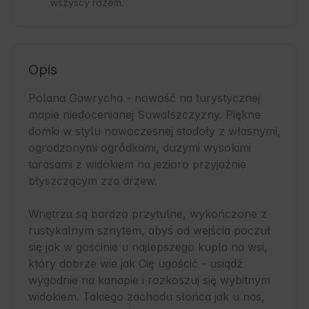
wszyscy razem.
Opis
Polana Gawrycha - nowość na turystycznej 
mapie niedocenianej Suwalszczyzny. Piękne 
domki w stylu nowoczesnej stodoły z własnymi, 
ogrodzonymi ogródkami, dużymi wysokimi 
tarasami z widokiem na jezioro przyjaźnie 
błyszczącym zza drzew. 

Wnętrza są bardzo przytulne, wykończone z 
rustykalnym sznytem, abyś od wejścia poczuł 
się jak w gościnie u najlepszego kupla na wsi, 
który dobrze wie jak Cię ugościć - usiądź 
wygodnie na kanapie i rozkoszuj się wybitnym 
widokiem. Takiego zachodu słońca jak u nas, 