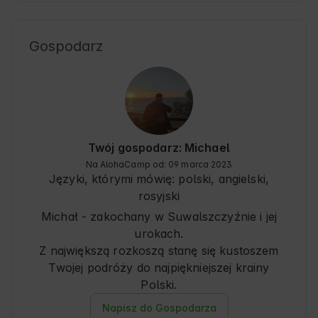
bliskości jezior. To świetna baza dla Gości, 
którzy cenią sobie ciszę i kontakt z Naturą. W 
okolicy znajdziesz wiele tras spacerowych i 
Gospodarz
rowerowych, a także możliwość wędkowania i 
kajakarstwa. Region słynie z bogactwa flory i 
fauny, co czyni go atrakcyjnym dla miłośników 
przyrody i aktywnego wypoczynku.
Twój gospodarz: Michael
Na AlohaCamp od: 09 marca 2023
Języki, którymi mówię:
polski, angielski
,
rosyjski
Michał - zakochany w Suwalszczyźnie i jej
urokach.
Z największą rozkoszą stanę się kustoszem
Twojej podróży do najpiękniejszej krainy
Polski.
Napisz do Gospodarza