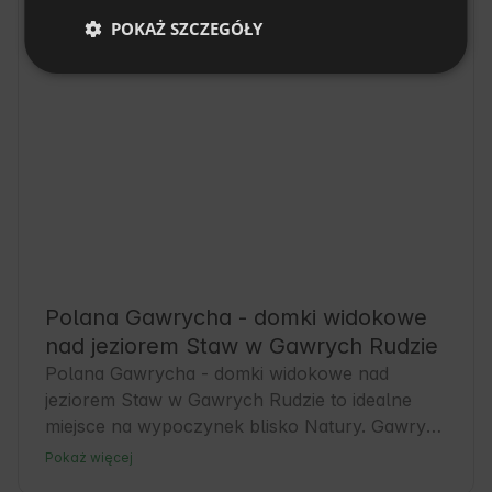
POKAŻ SZCZEGÓŁY
Polana Gawrycha - domki widokowe
nad jeziorem Staw w Gawrych Rudzie
Polana Gawrycha - domki widokowe nad 
jeziorem Staw w Gawrych Rudzie to idealne 
miejsce na wypoczynek blisko Natury. Gawrych 
Ruda to spokojna wieś w województwie 
Pokaż więcej
podlaskim, znana z pięknych krajobrazów i 