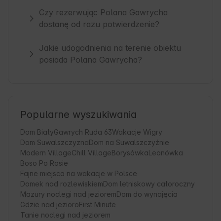
Czy rezerwując Polana Gawrycha
dostanę od razu potwierdzenie?
Jakie udogodnienia na terenie obiektu
posiada Polana Gawrycha?
Popularne wyszukiwania
Dom Biały
Gawrych Ruda 63
Wakacje Wigry
Dom Suwalszczyzna
Dom na Suwalszczyźnie
Modern Village
Chill Village
Borysówka
Leonówka
Boso Po Rosie
Fajne miejsca na wakacje w Polsce
Domek nad rozlewiskiem
Dom letniskowy całoroczny
Mazury noclegi nad jeziorem
Dom do wynajęcia
Gdzie nad jezioro
First Minute
Tanie noclegi nad jeziorem