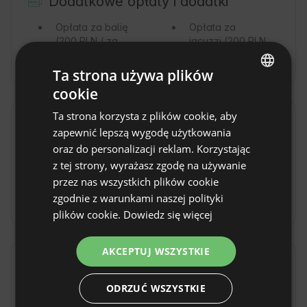
Dodatkowe opłaty i dodatki
Opłata za balię
Opłata za
(200 PLN / za
jacuzzi
(200 PLN
dzień)
/ za dzień)
Ta strona używa plików
cookie
ENGLISH
Ta strona korzysta z plików cookie, aby
SPANISH
Zasady obiektu
zapewnić lepszą wygodę użytkowania
POLISH
oraz do personalizacji reklam. Korzystając
Godzina zameldowania: Od 16:00
z tej strony, wyrażasz zgodę na używanie
GERMAN
Godzina wymeldowania: Do 10:00
przez nas wszystkich plików cookie
ITALIAN
zgodnie z warunkami naszej polityki
Rezerwacja bezzwrotna
FRENCH
plików cookie.
Dowiedz się więcej
CZECH
AKCEPTUJ WSZYSTKIE
DUTCH
Lokalizacja
SLOVAK
Gawrych Ruda, woj. podlaskie, Polska
ODRZUĆ WSZYSTKIE