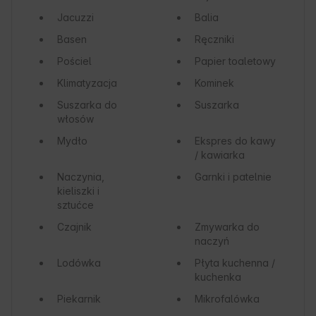
Jacuzzi
Balia
Basen
Ręczniki
Pościel
Papier toaletowy
Klimatyzacja
Kominek
Suszarka do
Suszarka
włosów
Mydło
Ekspres do kawy
/ kawiarka
Naczynia,
Garnki i patelnie
kieliszki i
sztućce
Czajnik
Zmywarka do
naczyń
Lodówka
Płyta kuchenna /
kuchenka
Piekarnik
Mikrofalówka