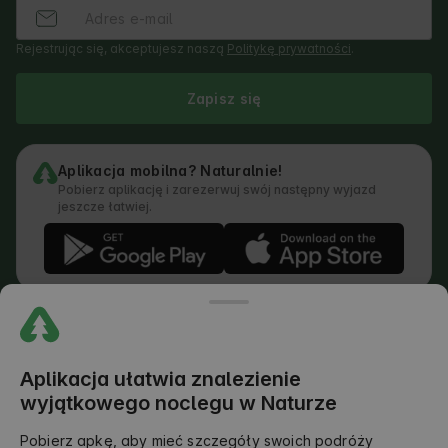
Rejestrując się, akceptujesz naszą
Politykę prywatności
.
Zapisz się
Aplikacja mobilna? Naturalnie!
Pobierz aplikację i zarezerwuj swój następny wyjazd
jeszcze łatwiej.
Regulamin
Jak działa wyszukiwarka
Polityka prywatności
Polityka Cookies
Aplikacja ułatwia znalezienie
Polityka Dodawania Opinii
wyjątkowego noclegu w Naturze
Prawny Podział Obowiązków
Regulamin Outdoors Club
Pobierz apkę, aby mieć szczegóły swoich podróży