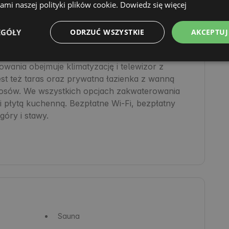
mi naszej polityki plików cookie.
Dowiedz się więcej
lecą Ci lokalne atrakcje

EGÓŁY
ODRZUĆ WSZYSTKIE
AKCEPTUJ
ania obejmuje klimatyzację i telewizor z 
st też taras oraz prywatna łazienka z wanną 
łosów. We wszystkich opcjach zakwaterowania 
 płytą kuchenną. Bezpłatne Wi-Fi, bezpłatny 
óry i stawy.

Sauna