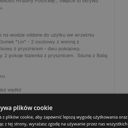
iłości Hrabiny Potockiej", miejsce to skrywa 
.

na wodzie oddane do użytku we wrześniu 
Domek "Lin" - 2 osobowy z wanną z 
owy z prysznicem - dwu pokojowy.

2 pokoje łazienka z prysznicem.  Sauna z Balią 
u.

eż wędki)

wspinaczki i zwiedzania

żywa plików cookie
a z plików cookie, aby zapewnić lepszą wygodę użytkowania oraz 
ąc z tej strony, wyrażasz zgodę na używanie przez nas wszystkich
y obsługa.
