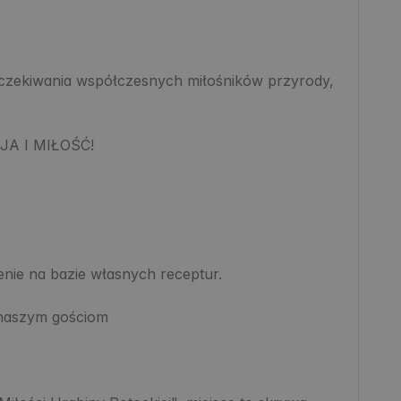
oczekiwania współczesnych miłośników przyrody, 
A I MIŁOŚĆ!

nie na bazie własnych receptur. 

naszym gościom
