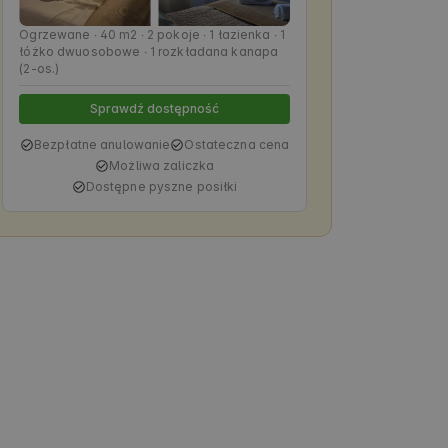
Ogrzewane ∙ 40 m2 ∙ 2 pokoje ∙ 1 łazienka ∙ 1
łóżko dwuosobowe ∙ 1 rozkładana kanapa
(2-os.)
Sprawdź dostępność
Bezpłatne anulowanie
Ostateczna cena
Możliwa zaliczka
Dostępne pyszne posiłki