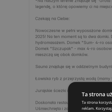
*Na naszym terenie znajduje się "Grota M
legendę, o której opowiemy ci na miejscu
Czekają na Ciebie:

Nowoczesne w pełni wyposażone domki 
2025! Na ten moment są to dwa domki. 
hydromasażem. Domek "Sum- 4-ro osob
Domek "Szczupak" - max 4-ro osobowy. 
mieszczą się obok domków. 

Sauna znajduje się w oddzielnym budynk
Łowiska ryb z przejrzystą wodą (mamy t
Jurajskie ścieżki i szlaki turystyczne do 
Ta strona u
Ta strona korzyst
Doskonała restauracja

reklam. Korzystaj
Uśmiechnięta i zawsze chętna do pomoc