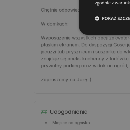
zgodnie z warunka
Chętnie odpowiedzą na Twoje pytania i po
POKAŻ SZCZ
W domkach:

Wyposażenie wszystkich opcji zakwaterow
płaskim ekranem. Do dyspozycji Gości je
jacuzzi lub prysznicem i suszarką do w
znajduje się aneks kuchenny z lodówką i
prywatny parking oraz widok na ogród, g
Zapraszamy na Jurę :)
Udogodnienia
Miejsce na ognisko