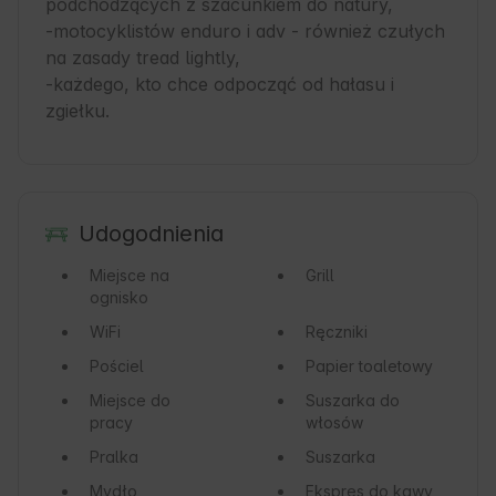
podchodzących z szacunkiem do natury,

-motocyklistów enduro i adv - również czułych 
na zasady tread lightly,

-każdego, kto chce odpocząć od hałasu i 
zgiełku.
Udogodnienia
Miejsce na
Grill
ognisko
WiFi
Ręczniki
Pościel
Papier toaletowy
Miejsce do
Suszarka do
pracy
włosów
Pralka
Suszarka
Mydło
Ekspres do kawy