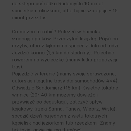
do sklepu pośrodku Radomyśla 10 minut 
spacerkiem uliczkami, albo fajniejsza opcja - 15 
minut przez las.

Co można tu robić? Poleżeć w hamaku, 
słuchając ptaków. Przeczytać książkę. Pójść na 
grzyby, albo z kijkami na spacer z dala od ludzi. 
Jeździć konno (1,5 km do stadniny). Pojechać 
rowerem na wycieczkę (mamy kilka propozycji 
tras).

Pojeździć w terenie (mamy swoje sprawdzone, 
autorskie i legalne trasy dla samochodów 4x4).  
Odwiedzić Sandomierz (15 km), świetne lokalne 
winnice (20- 40 km możemy dowieźć i 
przywieźć po degustacji), zaliczyć spływ 
kajakowy (rzeki Sanna, Tanew, Wieprz, Wisła), 
spędzić dzień na jednym z wielu lokalnych 
kąpielisk nad jeziorkami lub rzeczkami. Znamy 
też takie, gdzie nie ma tłumów;)
