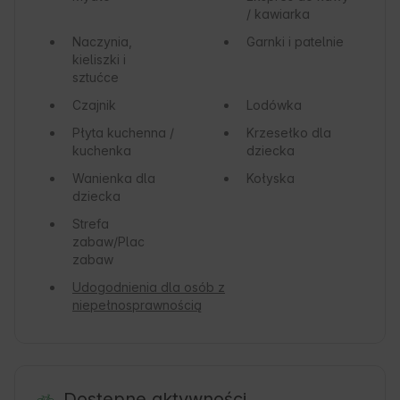
/ kawiarka
Naczynia,
Garnki i patelnie
kieliszki i
sztućce
Czajnik
Lodówka
Płyta kuchenna /
Krzesełko dla
kuchenka
dziecka
Wanienka dla
Kołyska
dziecka
Strefa
zabaw/Plac
zabaw
Udogodnienia dla osób z
niepełnosprawnością
Dostępne aktywności