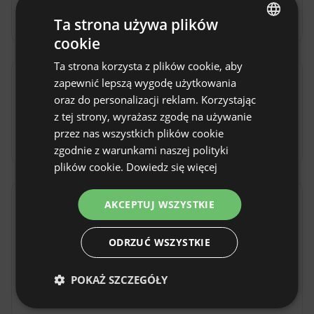
przyrody
Ta strona używa plików
cookie
ENGLISH
Ta strona korzysta z plików cookie, aby
SPANISH
zapewnić lepszą wygodę użytkowania
Dojazd
POLISH
oraz do personalizacji reklam. Korzystając
Samochodem
Pociągiem
z tej strony, wyrażasz zgodę na używanie
GERMAN
przez nas wszystkich plików cookie
Taksówką
ITALIAN
zgodnie z warunkami naszej polityki
FRENCH
plików cookie.
Dowiedz się więcej
CZECH
AKCEPTUJ WSZYSTKIE
Zasady obiektu
DUTCH
Godzina zameldowania: Od 16:00
SLOVAK
ODRZUĆ WSZYSTKIE
Godzina wymeldowania: Do 12:00
POKAŻ SZCZEGÓŁY
Bezpłatne anulowanie rezerwacji:
do 7 dni przed
datą przyjazdu