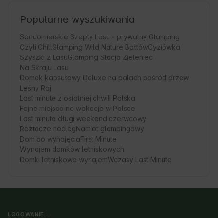
Popularne wyszukiwania
Sandomierskie Szepty Lasu - prywatny Glamping
Czyli Chill
Glamping Wild Nature Bałtów
Cyziówka
Szyszki z Lasu
Glamping Stacja Zieleniec
Na Skraju Lasu
Domek kapsułowy Deluxe na palach pośród drzew
Leśny Raj
Last minute z ostatniej chwili Polska
Fajne miejsca na wakacje w Polsce
Last minute długi weekend czerwcowy
Roztocze nocleg
Namiot glampingowy
Dom do wynajęcia
First Minute
Wynajem domków letniskowych
Domki letniskowe wynajem
Wczasy Last Minute
LOGOWANIE