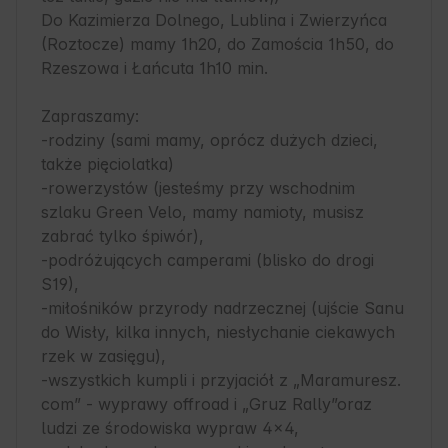
Do Kazimierza Dolnego, Lublina i Zwierzyńca 
(Roztocze) mamy 1h20, do Zamościa 1h50, do 
Rzeszowa i Łańcuta 1h10 min. 

Zapraszamy:

-rodziny (sami mamy, oprócz dużych dzieci, 
także pięciolatka)

-rowerzystów (jesteśmy przy wschodnim 
szlaku Green Velo, mamy namioty, musisz 
zabrać tylko śpiwór),

-podróżujących camperami (blisko do drogi 
S19),

-miłośników przyrody nadrzecznej (ujście Sanu 
do Wisły, kilka innych, niesłychanie ciekawych 
rzek w zasięgu),

-wszystkich kumpli i przyjaciół z „Maramuresz. 
com” - wyprawy offroad i „Gruz Rally”oraz 
ludzi ze środowiska wypraw 4x4,  