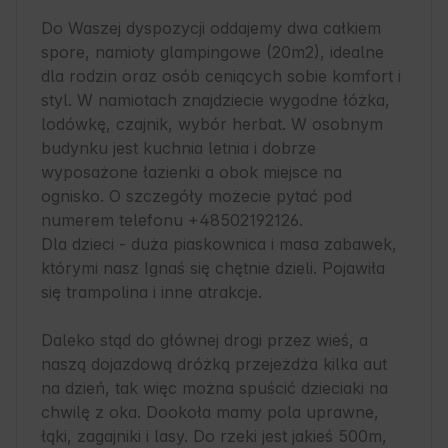
Do Waszej dyspozycji oddajemy dwa całkiem 
spore, namioty glampingowe (20m2), idealne 
dla rodzin oraz osób ceniących sobie komfort i 
styl. W namiotach znajdziecie wygodne łóżka, 
lodówkę, czajnik, wybór herbat. W osobnym 
budynku jest kuchnia letnia i dobrze 
wyposażone łazienki a obok miejsce na 
ognisko. O szczegóły możecie pytać pod 
numerem telefonu +48502192126.

Dla dzieci - duża piaskownica i masa zabawek, 
którymi nasz Ignaś się chętnie dzieli. Pojawiła 
się trampolina i inne atrakcje.

Daleko stąd do głównej drogi przez wieś, a 
naszą dojazdową dróżką przejeżdża kilka aut 
na dzień, tak więc można spuścić dzieciaki na 
chwilę z oka. Dookoła mamy pola uprawne, 
łąki, zagajniki i lasy. Do rzeki jest jakieś 500m, 