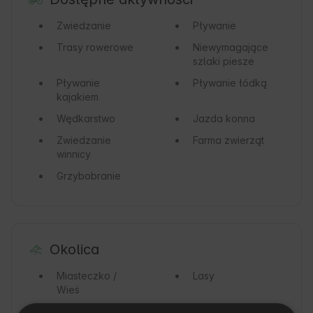
Zwiedzanie
Pływanie
Trasy rowerowe
Niewymagające
szlaki piesze
Pływanie
Pływanie łódką
kajakiem
Wędkarstwo
Jazda konna
Zwiedzanie
Farma zwierząt
winnicy
Grzybobranie
Okolica
Miasteczko /
Lasy
Wieś
Rzeka
Rezerwat