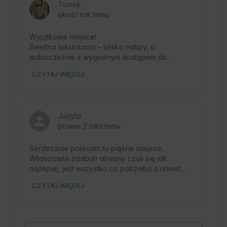
Tomek
około rok temu
Wyjątkowe miejsce!

Świetna lokalizacja – blisko natury, a 
jednocześnie z wygodnym dostępem do 
lokalnych atrakcji. Siedlisko bardzo zadbane, 
CZYTAJ WIĘCEJ
czyste i urządzone z dbałością o detale, co 
sprawia, że pobyt jest naprawdę komfortowy. 

Gospodarze są niezwykle mili, gościnni i pomocni 
– chętnie doradzają, co warto zobaczyć i zrobić 
Judyta
w okolicy. Organizują dodatkowe zajęcia. 

prawie 2 lata temu
Atmosfera na miejscu sprzyja relaksowi i 
odpoczynkowi.

Serdecznie polecam to piękne miejsce. 
Zdecydowanie warto tu przyjechać – my na 
Właściciele zadbali abyśmy czuli się jak 
pewno wrócimy!
najlepiej, jest wszystko co potrzeba a nawet 
więcej 🙂Miejsce niezwykle urokliwe i lokalizacja 
CZYTAJ WIĘCEJ
blisko green velo i cudnych ścieżek rowerowych 
oraz wspaniałej przyrody która otacza tutaj z 
każdej strony. Naprawdę był to przemiły wyjazd. 
Dziękujemy 