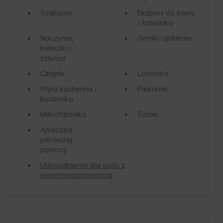
Szampon
Ekspres do kawy
/ kawiarka
Naczynia,
Garnki i patelnie
kieliszki i
sztućce
Czajnik
Lodówka
Płyta kuchenna /
Piekarnik
kuchenka
Mikrofalówka
Toster
Apteczka
pierwszej
pomocy
Udogodnienia dla osób z
niepełnosprawnością