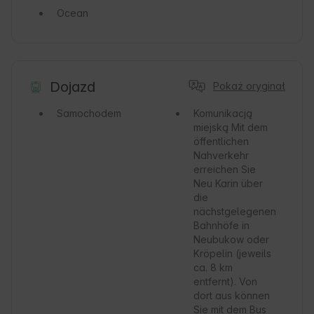
Ocean
Dojazd
Pokaż oryginał
Samochodem
Komunikacją
miejską
Mit dem
öffentlichen
Nahverkehr
erreichen Sie
Neu Karin über
die
nächstgelegenen
Bahnhöfe in
Neubukow oder
Kröpelin (jeweils
ca. 8 km
entfernt). Von
dort aus können
Sie mit dem Bus