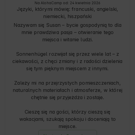
Na AlohaCamp od: 24 kwietnia 2026
cieszenie się świeżym powietrzem – Neu Karin 
Języki, którymi mówię:
francuski, angielski,
to przyjazne miejsce dla miłośników przyrody i 
niemiecki, hiszpański
odkrywców. Gospodarze dbają o serdeczną 
Nazywam się Susan – bycie gospodynią to dla
atmosferę i służą pomocnymi wskazówkami 
mnie prawdziwa pasja – otwieranie tego
dotyczącymi pobytu.
miejsca i witanie ludzi.
Sonnenhügel rozwijał się przez wiele lat – z
ciekawości, z chęci zmiany i z radości dzielenia
się tym pięknym miejscem z innymi.
Zależy mi na przejrzystych pomieszczeniach,
naturalnych materiałach i atmosferze, w której
chętnie się przyjeżdża i zostaje.
Cieszę się na gości, którzy cieszą się
wakacjami, szukają spokoju i doceniają to
miejsce.