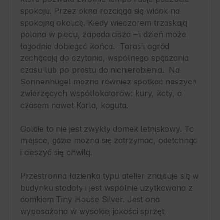
spokoju. Przez okna rozciąga się widok na 
spokojną okolicę. Kiedy wieczorem trzaskają 
polana w piecu, zapada cisza – i dzień może 
łagodnie dobiegać końca.  Taras i ogród 
zachęcają do czytania, wspólnego spędzania 
czasu lub po prostu do nicnierobienia.  Na 
Sonnenhügel można również spotkać naszych 
zwierzęcych współlokatorów: kury, koty, a 
czasem nawet Karla, koguta.

Goldie to nie jest zwykły domek letniskowy. To 
miejsce, gdzie można się zatrzymać, odetchnąć 
i cieszyć się chwilą.

Przestronna łazienka typu atelier znajduje się w 
budynku stodoły i jest wspólnie użytkowana z 
domkiem Tiny House Silver. Jest ona 
wyposażona w wysokiej jakości sprzęt, 