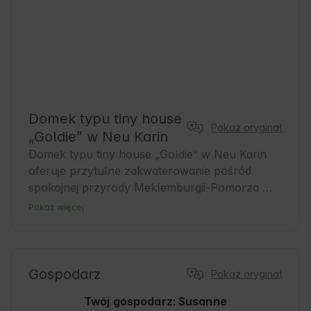
Domek typu tiny house
Pokaż oryginał
„Goldie” w Neu Karin
Domek typu tiny house „Goldie” w Neu Karin 
oferuje przytulne zakwaterowanie pośród 
spokojnej przyrody Meklemburgii-Pomorza 
Przedniego. Goście mogą tu cieszyć się 
Pokaż więcej
relaksującą atmosferą, idealną na odpoczynek 
od codzienności. To idealne miejsce dla osób 
ceniących sobie wygodę i bliskość natury. Stąd 
można wyruszyć na liczne wycieczki po 
Gospodarz
Pokaż oryginał
okolicy. Niezależnie od tego, czy chodzi o 
Twój gospodarz: Susanne
wędrówki, wycieczki rowerowe, czy po prostu 