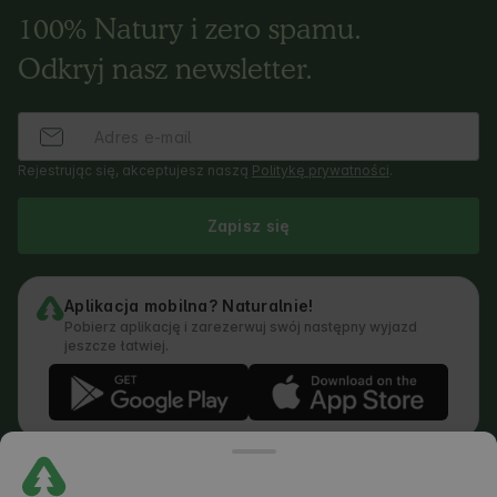
100% Natury i zero spamu.
Odkryj nasz newsletter.
Rejestrując się, akceptujesz naszą
Politykę prywatności
.
Zapisz się
Aplikacja mobilna? Naturalnie!
Pobierz aplikację i zarezerwuj swój następny wyjazd
jeszcze łatwiej.
Regulamin
Jak działa wyszukiwarka