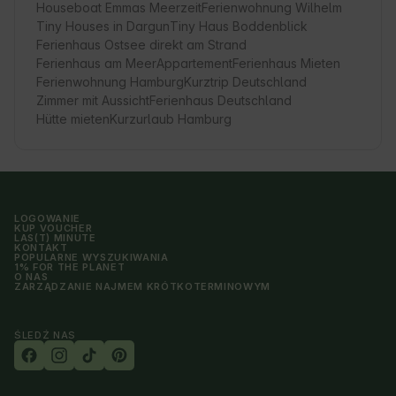
Houseboat Emmas Meerzeit
Ferienwohnung Wilhelm
Tiny Houses in Dargun
Tiny Haus Boddenblick
Ferienhaus Ostsee direkt am Strand
Ferienhaus am Meer
Appartement
Ferienhaus Mieten
Ferienwohnung Hamburg
Kurztrip Deutschland
Zimmer mit Aussicht
Ferienhaus Deutschland
Hütte mieten
Kurzurlaub Hamburg
LOGOWANIE
KUP VOUCHER
LAS(T) MINUTE
KONTAKT
POPULARNE WYSZUKIWANIA
1% FOR THE PLANET
O NAS
ZARZĄDZANIE NAJMEM KRÓTKOTERMINOWYM
ŚLEDŹ NAS