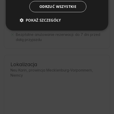
SLOVAK
ODRZUĆ WSZYSTKIE
Zasady obiektu
Godzina zameldowania: Od 15:00
POKAŻ SZCZEGÓŁY
Godzina wymeldowania: Do 11:00
Bezpłatne anulowanie rezerwacji:
do 7 dni przed
datą przyjazdu
Lokalizacja
Neu Karin, prowincja Mecklenburg-Vorpommern,
Niemcy