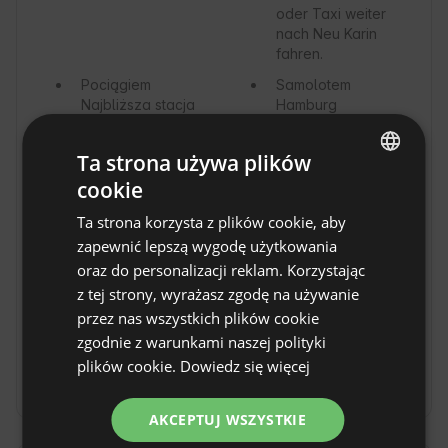
oder Taxi weiter
nach Neu Karin
fahren.
Pociągiem
Samolotem
Najbliższa stacja
Hamburg
kolejowa
znajduje się w
Ta strona używa plików
Neubukow (ok. 8
cookie
km stąd).
ENGLISH
Chętnie Państwa
Ta strona korzysta z plików cookie, aby
stamtąd
SPANISH
zapewnić lepszą wygodę użytkowania
odbierzemy.
POLISH
oraz do personalizacji reklam. Korzystając
Taksówką
z tej strony, wyrażasz zgodę na używanie
GERMAN
Działa autobus
na żądanie –
przez nas wszystkich plików cookie
ITALIAN
należący do
zgodnie z warunkami naszej polityki
rebus
FRENCH
plików cookie.
Dowiedz się więcej
Nahverkehr.
CZECH
AKCEPTUJ WSZYSTKIE
DUTCH