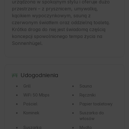
urządzona w spokojnym stylu i oferuje dużo 
przestrzeni – z prysznicem, umywalką, 
kącikiem wypoczynkowym, sauną z 
czerwonym światłem oraz oddzielną toaletą. 
Krótka droga do niej jest świadomą częścią 
koncepcji spowolnionego tempa życia na 
Sonnenhügel.
Udogodnienia
Grill
Sauna
WiFi
50 Mbps
Ręczniki
Pościel
Papier toaletowy
Kominek
Suszarka do
włosów
Suszarka
Mydło