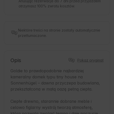
Anulując rezerwacje do 7 dni przed przyjazdem
otrzymasz 100% zwrotu kosztów.
Niektóre treści na stronie zostały automatycznie
przetłumaczone.
Opis
Pokaż oryginał
Goldie to prawdopodobnie najbardziej 
kameralny domek typu tiny house na 
Sonnenhügel – dawna przyczepa budowlana, 
przekształcona w małą oazę pełną ciepła.

Ciepłe drewno, starannie dobrane meble i 
celowo figlarny wystrój tworzą atmosferę, 
która pozwala zwolnić tempo i daje poczucie 