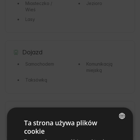
Miasteczko /
Jezioro
Wieś
Lasy
Dojazd
Samochodem
Komunikacją
miejską
Taksówką
Dodatkowe opłaty i dodatki
Ta strona używa plików
Kaucja
(1000 PLN / przed przyjazdem)
cookie
ENGLISH