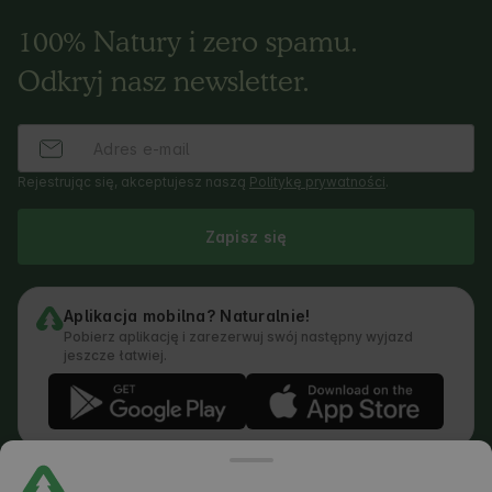
100% Natury i zero spamu.
Odkryj nasz newsletter.
Rejestrując się, akceptujesz naszą
Politykę prywatności
.
Zapisz się
Aplikacja mobilna? Naturalnie!
Pobierz aplikację i zarezerwuj swój następny wyjazd
jeszcze łatwiej.
Regulamin