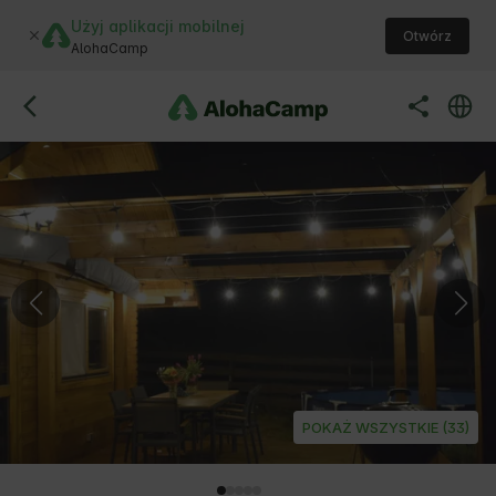
Użyj aplikacji mobilnej
Otwórz
AlohaCamp
POKAŻ WSZYSTKIE (33)