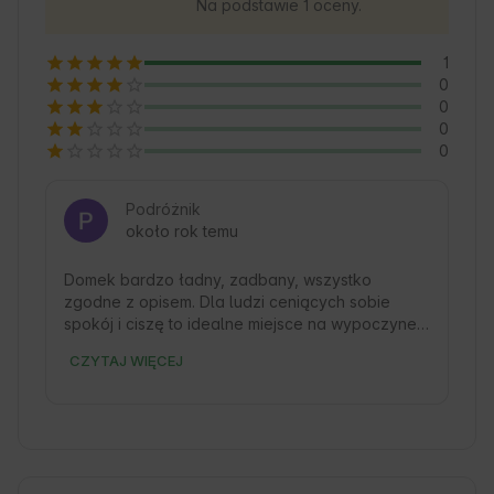
Na podstawie 1 oceny.
spotyka się z wygodą, a Goście mogą poczuć 
prawdziwy spokój i świeże powietrze. 🍃
1
0
0
0
0
Podróżnik
około rok temu
Domek bardzo ładny, zadbany, wszystko 
zgodne z opisem. Dla ludzi ceniących sobie 
spokój i ciszę to idealne miejsce na wypoczynek. 
Dodatkowym atutem  jacuzzi, moje dzieci bardzo 
CZYTAJ WIĘCEJ
z niego zadowolone. Polecam każdemu tam 
przyjechać i wypoczywać. 