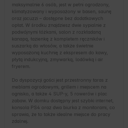
maksymalnie 6 osób, jest w pełni ogrodzony, 
klimatyzowany i wyposażony w basen, saunę 
oraz jacuzzi – dostępne bez dodatkowych 
opłat. W środku znajdziesz dwie sypialnie z 
podwójnymi łóżkami, salon z rozkładaną 
kanapą, łazienkę z kompletem ręczników i 
suszarką do włosów, a także świetnie 
wyposażoną kuchnię z ekspresem do kawy, 
płytą indukcyjną, zmywarką, lodówką i air 
fryerem.

Do dyspozycji gości jest przestronny taras z 
meblami ogrodowymi, grillem i miejscem na 
ognisko, a także 4 SUP-y, 5 rowerów i plac 
zabaw. W domku dostępny jest szybki internet, 
konsola PS4 oraz dwa biurka z monitorami, co 
sprawia, że to także idealne miejsce do pracy 
zdalnej.
