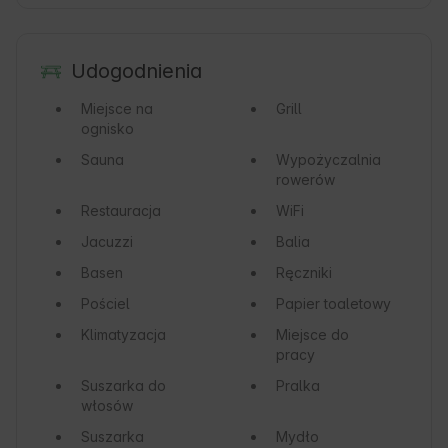
Udogodnienia
Miejsce na
Grill
ognisko
Sauna
Wypożyczalnia
rowerów
Restauracja
WiFi
Jacuzzi
Balia
Basen
Ręczniki
Pościel
Papier toaletowy
Klimatyzacja
Miejsce do
pracy
Suszarka do
Pralka
włosów
Suszarka
Mydło