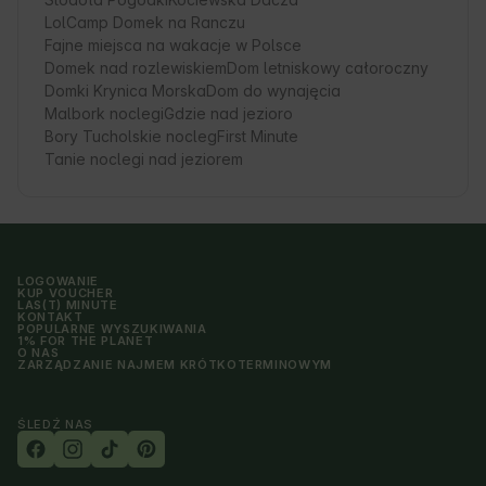
LolCamp Domek na Ranczu
Fajne miejsca na wakacje w Polsce
Domek nad rozlewiskiem
Dom letniskowy całoroczny
Domki Krynica Morska
Dom do wynajęcia
Malbork noclegi
Gdzie nad jezioro
Bory Tucholskie nocleg
First Minute
Tanie noclegi nad jeziorem
LOGOWANIE
KUP VOUCHER
LAS(T) MINUTE
KONTAKT
POPULARNE WYSZUKIWANIA
1% FOR THE PLANET
O NAS
ZARZĄDZANIE NAJMEM KRÓTKOTERMINOWYM
ŚLEDŹ NAS