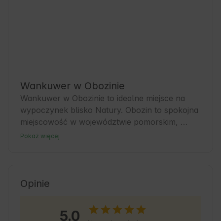
Wankuwer w Obozinie
Wankuwer w Obozinie to idealne miejsce na 
wypoczynek blisko Natury. Obozin to spokojna 
miejscowość w województwie pomorskim, 
znana z malowniczych krajobrazów i bliskości 
Pokaż więcej
Bałtyku. To świetna baza dla Gości, którzy 
chcą odkrywać urokliwe plaże i lasy Pomorza. 
W okolicy znajdziesz ścieżki spacerowe i 
rowerowe, a także lokalne atrakcje 
Opinie
turystyczne. Wankuwer oferuje komfortowe 
noclegi, które pozwolą na relaks po dniu 
5.0
pełnym przygód. To miejsce, gdzie Natura 