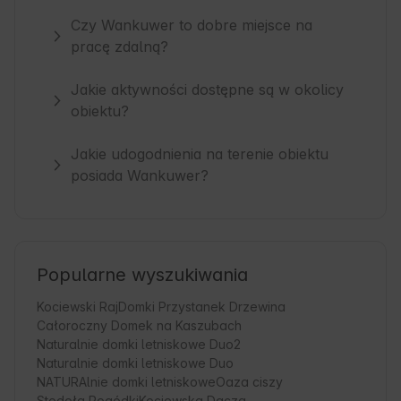
Czy Wankuwer to dobre miejsce na
pracę zdalną?
Jakie aktywności dostępne są w okolicy
obiektu?
Jakie udogodnienia na terenie obiektu
posiada Wankuwer?
Popularne wyszukiwania
Kociewski Raj
Domki Przystanek Drzewina
Całoroczny Domek na Kaszubach
Naturalnie domki letniskowe Duo2
Naturalnie domki letniskowe Duo
NATURAlnie domki letniskowe
Oaza ciszy
Stodoła Pogódki
Kociewska Dacza