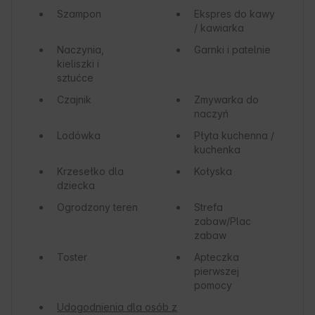
Szampon
Ekspres do kawy
/ kawiarka
Naczynia,
Garnki i patelnie
kieliszki i
sztućce
Czajnik
Zmywarka do
naczyń
Lodówka
Płyta kuchenna /
kuchenka
Krzesełko dla
Kołyska
dziecka
Ogrodzony teren
Strefa
zabaw/Plac
zabaw
Toster
Apteczka
pierwszej
pomocy
Udogodnienia dla osób z