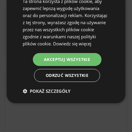
Ta strona korzysta z plików cookie, aby
SPANISH
zapewnić lepszą wygodę użytkowania
POLISH
oraz do personalizacji reklam. Korzystając
Zasady obiektu
z tej strony, wyrażasz zgodę na używanie
GERMAN
Godziny zameldowania: od 15:00 do 00:00
przez nas wszystkich plików cookie
ITALIAN
zgodnie z warunkami naszej polityki
Godzina wymeldowania: Do 10:00
FRENCH
plików cookie.
Dowiedz się więcej
Bezpłatne anulowanie rezerwacji:
do 7 dni przed
datą przyjazdu
CZECH
AKCEPTUJ WSZYSTKIE
DUTCH
SLOVAK
ODRZUĆ WSZYSTKIE
Lokalizacja
Obozin, woj. pomorskie, Polska
POKAŻ SZCZEGÓŁY