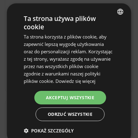
Ta strona używa plików
cookie
ENGLISH
Ta strona korzysta z plików cookie, aby
SPANISH
Miejsce kamperowe i namiotowe -
zapewnić lepszą wygodę użytkowania
POLISH
Zaczarowany las w Kaniowie
oraz do personalizacji reklam. Korzystając
Miejsce kamperowe i namiotowe - 
z tej strony, wyrażasz zgodę na używanie
GERMAN
Zaczarowany las w Kaniowie to idealne miejsce 
przez nas wszystkich plików cookie
ITALIAN
dla Gości ceniących bliskość Natury i spokój. 
zgodnie z warunkami naszej polityki
Kaniów, położony w województwie 
FRENCH
plików cookie.
Dowiedz się więcej
Pokaż więcej
świętokrzyskim, oferuje przyjazną atmosferę i 
CZECH
dogodne warunki do wypoczynku na łonie 
AKCEPTUJ WSZYSTKIE
DUTCH
Natury. To świetna baza wypadowa dla 
miłośników turystyki i podróży, którzy chcą 
Opinie
SLOVAK
ODRZUĆ WSZYSTKIE
odkrywać malownicze zakątki regionu. Goście 
mogą liczyć na komfortowe warunki oraz 
5.0
POKAŻ SZCZEGÓŁY
możliwość aktywnego relaksu w otoczeniu 
Na podstawie 2 ocen.