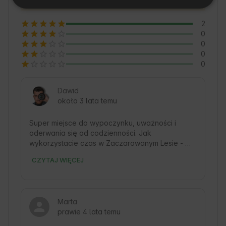
zieleni. Warto poznać lokalne ciekawostki i 
skorzystać z uroków Natury, które otaczają to 
2
miejsce 🍃.
0
0
0
0
Dawid
około 3 lata temu
Super miejsce do wypoczynku, uważności i 
oderwania się od codzienności. Jak 
wykorzystacie czas w Zaczarowanym Lesie - 
zależy od Was :) Gospodarze przemili, bardzo 
CZYTAJ WIĘCEJ
przyjaźni i otwarci. 
Marta
prawie 4 lata temu