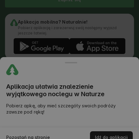
Aplikacja mobilna? Naturalnie!
Pobierz aplikację i zarezerwuj swój następny wyjazd
jeszcze łatwiej.
Regulamin
Jak działa wyszukiwarka
Polityka prywatności
Polityka Cookies
Aplikacja ułatwia znalezienie
Polityka Dodawania Opinii
wyjątkowego noclegu w Naturze
Prawny Podział Obowiązków
Regulamin Outdoors Club
Pobierz apkę, aby mieć szczegóły swoich podróży
zawsze pod ręką!
©
2026
AlohaCamp. All rights reserved.
Sprawdź dostępność
Pozostań na stronie
Idź do aplikacji