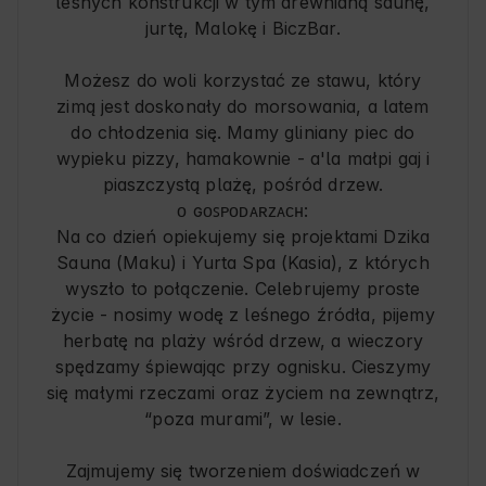
leśnych konstrukcji w tym drewnianą saunę,
jurtę, Malokę i BiczBar.
Możesz do woli korzystać ze stawu, który
zimą jest doskonały do morsowania, a latem
do chłodzenia się. Mamy gliniany piec do
wypieku pizzy, hamakownie - a'la małpi gaj i
piaszczystą plażę, pośród drzew.
ᴏ ɢᴏꜱᴘᴏᴅᴀʀᴢᴀᴄʜ:
Na co dzień opiekujemy się projektami Dzika
Sauna (Maku) i Yurta Spa (Kasia), z których
wyszło to połączenie. Celebrujemy proste
życie - nosimy wodę z leśnego źródła, pijemy
herbatę na plaży wśród drzew, a wieczory
spędzamy śpiewając przy ognisku. Cieszymy
się małymi rzeczami oraz życiem na zewnątrz,
“poza murami”, w lesie.
Zajmujemy się tworzeniem doświadczeń w