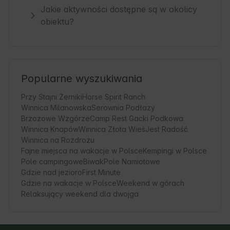
Jakie aktywności dostępne są w okolicy
obiektu?
Popularne wyszukiwania
Przy Stajni Żerniki
Horse Spirit Ranch
Winnica Milanowska
Serownia Podłazy
Brzozowe Wzgórze
Camp Rest Gacki Podkowa
Winnica Knapów
Winnica Złota Wieś
Jest Radość
Winnica na Rozdrożu
Fajne miejsca na wakacje w Polsce
Kempingi w Polsce
Pole campingowe
Biwak
Pole Namiotowe
Gdzie nad jezioro
First Minute
Gdzie na wakacje w Polsce
Weekend w górach
Relaksujący weekend dla dwojga