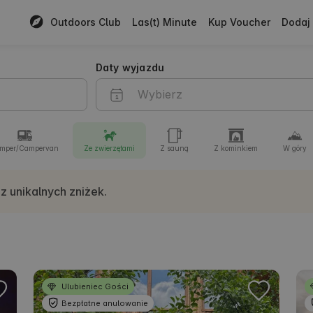
Outdoors Club
Las(t) Minute
Kup Voucher
Dodaj 
Daty wyjazdu
mper/Campervan
Ze zwierzętami
Z sauną
Z kominkiem
W góry
 z unikalnych zniżek.
Ulubieniec Gości
Bezpłatne anulowanie