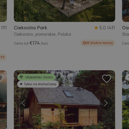
Ciekocino Park
5.0
Os
(11)
(43)
Ciekocino, pomorskie, Polska
Sta
€174
W klubie taniej
Cena od
/noc
Cen
119
Ulubieniec Gości
Tylko na AlohaCamp