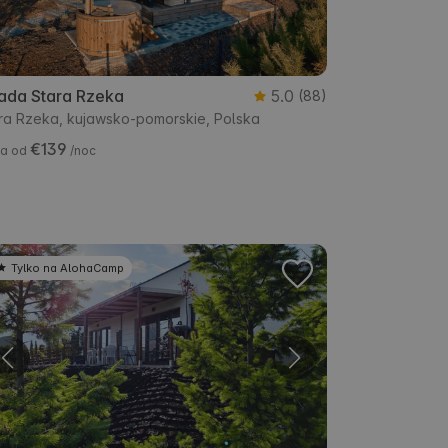
ada Stara Rzeka
5.0
(88)
ra Rzeka, kujawsko-pomorskie, Polska
€139
a od
/noc
Tylko na AlohaCamp