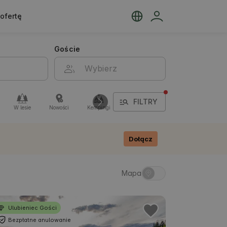
ofertę
Goście
FILTRY
W lesie
Nowości
Kempingi
Komunikacją zbiorową
Dołącz
Mapa
Ulubieniec Gości
Bezpłatne anulowanie