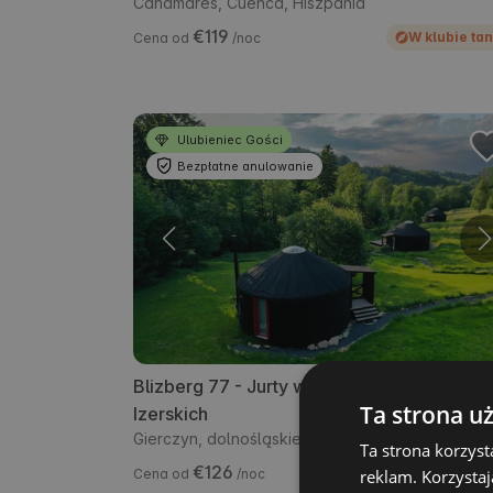
Cañamares, Cuenca, Hiszpania
€119
W klubie tan
Cena od
/noc
Ulubieniec Gości
Bezpłatne anulowanie
Blizberg 77 - Jurty w Górach
5.0
Ta strona u
Izerskich
Gierczyn, dolnośląskie, Polska
Ta strona korzyst
€126
W klubie tan
reklam. Korzystaj
Cena od
/noc