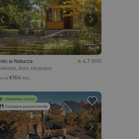
mki w Naturze
4.7
(103)
deleda, Ávila, Hiszpania
€104
a od
/noc
Ulubieniec Gości
Dostępne pyszne posiłki