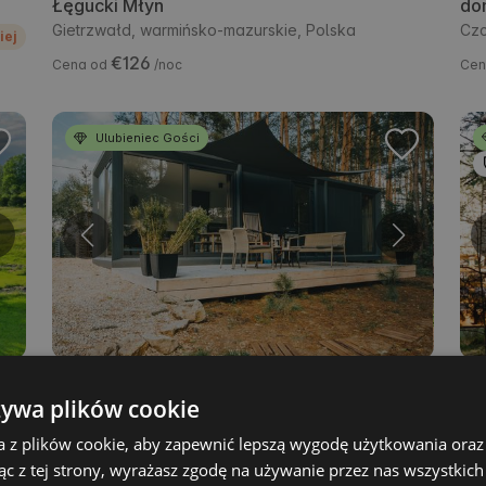
Łęgucki Młyn
do
Gietrzwałd, warmińsko-mazurskie, Polska
Czc
iej
€126
Cena od
/noc
Cen
Ulubieniec Gości
Domki kontenerowe "Na Hamaku"
4.9
Wo
(71)
(36)
żywa plików cookie
Kaczyn, świętokrzyskie, Polska
ko
Now
€126
W klubie taniej
Cena od
/noc
a z plików cookie, aby zapewnić lepszą wygodę użytkowania oraz 
iej
ąc z tej strony, wyrażasz zgodę na używanie przez nas wszystkich
Cen