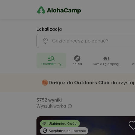
Lokalizacja
Ostatnie filtry
Zniżki
Domki i glampingi
Ca
Dołącz do Outdoors Club
i korzystaj
3752 wyniki
Wyszukiwarka
Ulubieniec Gości
Bezpłatne anulowanie