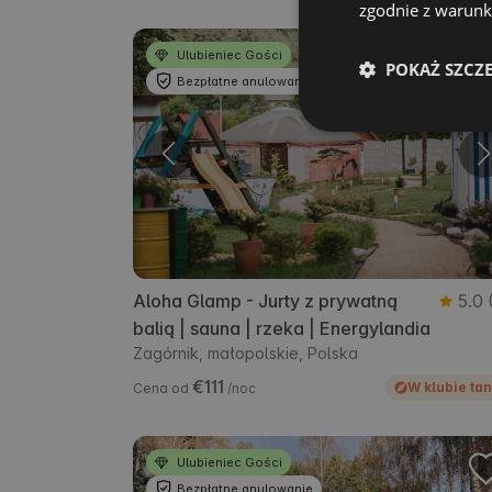
zgodnie z warunka
Ulubieniec Gości
POKAŻ SZCZ
Bezpłatne anulowanie
Aloha Glamp - Jurty z prywatną
5.0
balią | sauna | rzeka | Energylandia
Zagórnik, małopolskie, Polska
€111
W klubie tan
Cena od
/noc
Ulubieniec Gości
Bezpłatne anulowanie