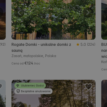
Rogate Domki - unikalne domki z
5.0
BU
(92)
(224)
sauną
nam
Zasań, małopolskie, Polska
wi
Kor
€124
Cena od
/noc
Cen
Ulubieniec Gości
Bezpłatne anulowanie