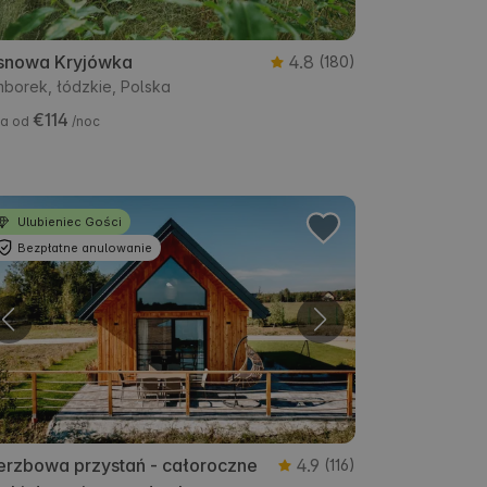
snowa Kryjówka
4.8
(180)
borek, łódzkie, Polska
€114
a od
/noc
Ulubieniec Gości
Bezpłatne anulowanie
erzbowa przystań - całoroczne
4.9
(116)