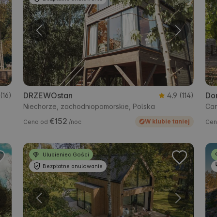
DRZEWOstan
4.9
Do
(16)
(114)
Niechorze, zachodniopomorskie, Polska
Can
€152
W klubie taniej
Cena od
/noc
Cen
Ulubieniec Gości
Bezpłatne anulowanie