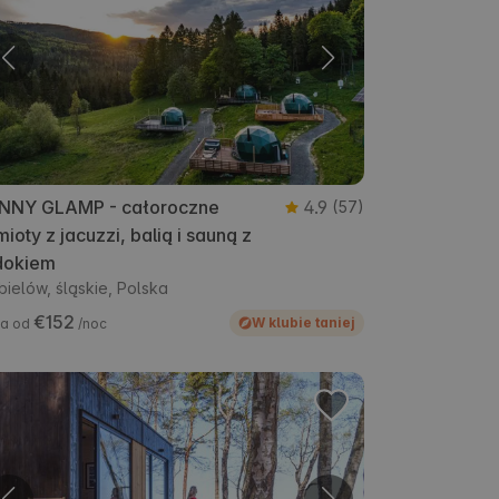
NNY GLAMP - całoroczne
4.9
(57)
ioty z jacuzzi, balią i sauną z
dokiem
bielów, śląskie, Polska
€152
W klubie taniej
a od
/noc