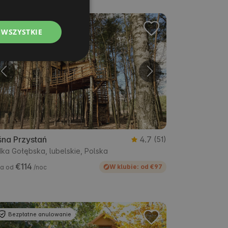
POLISH
 WSZYSTKIE
GERMAN
ITALIAN
FRENCH
CZECH
DUTCH
SLOVAK
śna Przystań
4.7
(51)
ka Gołębska, lubelskie, Polska
€114
W klubie: od €97
a od
/noc
Bezpłatne anulowanie