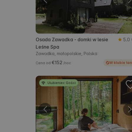
Osada Zawadka - domki w lesie
5.0
Leśne Spa
Zawadka, małopolskie, Polska
€152
W klubie tan
Cena od
/noc
Ulubieniec Gości