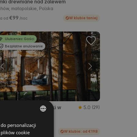
mki drewniane nad zalewem
hów, małopolskie, Polska
€99
W klubie taniej
a od
/noc
Ulubieniec Gości
Bezpłatne anulowanie
od Land Liswarta domki w
5.0
(29)
ronach drzew
a Wieś, śląskie, Polska
do personalizacji
ENGLISH
€222
W klubie: od €198
 plików cookie
a od
/noc
SPANISH