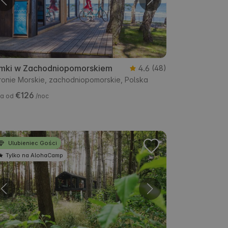
mki w Zachodniopomorskiem
4.6
(48)
ronie Morskie, zachodniopomorskie, Polska
€126
a od
/noc
Ulubieniec Gości
Tylko na AlohaCamp