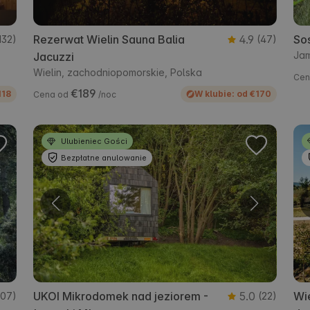
Rezerwat Wielin Sauna Balia
4.9
So
132)
(47)
Jam
Jacuzzi
Wielin, zachodniopomorskie, Polska
Cen
€189
118
W klubie: od €170
Cena od
/noc
Ulubieniec Gości
Bezpłatne anulowanie
UKOI Mikrodomek nad jeziorem -
5.0
Wi
107)
(22)