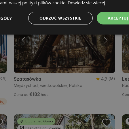
mi naszej polityki plików cookie.
Dowiedz się więcej
Ulubieniec Gości
EGÓŁY
ODRZUĆ WSZYSTKIE
AKCEPTUJ
Bezpłatne anulowanie
Szałasówka
4.9
Le
(98)
(16)
Międzychód, wielkopolskie, Polska
Rud
€182
Cena od
/noc
Cen
iej
Ulubieniec Gości
Bezpłatne anulowanie