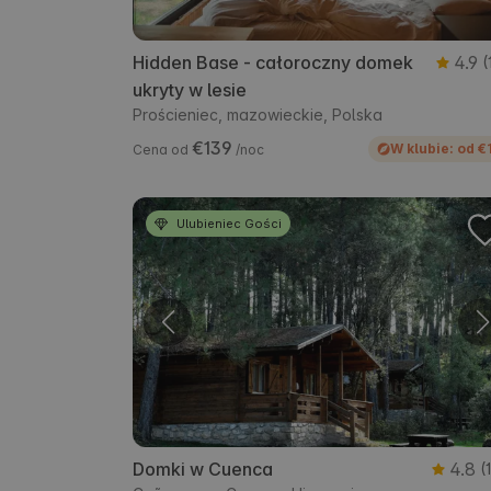
Hidden Base - całoroczny domek
4.9
(
ukryty w lesie
Prościeniec, mazowieckie, Polska
€139
W klubie: od €
Cena od
/noc
Ulubieniec Gości
Domki w Cuenca
4.8
(