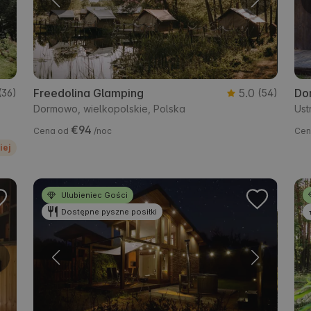
Freedolina Glamping
5.0
Do
(36)
(54)
Dormowo, wielkopolskie, Polska
Ust
€94
Cena od
/noc
Cen
iej
Ulubieniec Gości
Dostępne pyszne posiłki