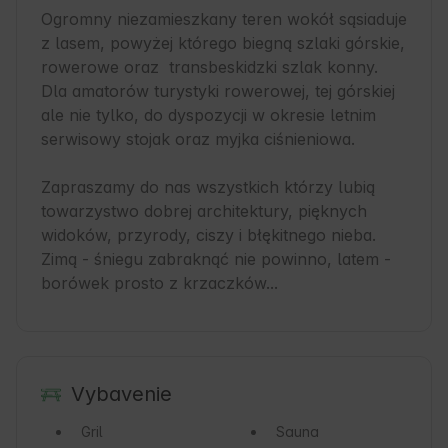
Ogromny niezamieszkany teren wokół sąsiaduje 
z lasem, powyżej którego biegną szlaki górskie, 
rowerowe oraz  transbeskidzki szlak konny.

Dla amatorów turystyki rowerowej, tej górskiej 
ale nie tylko, do dyspozycji w okresie letnim 
serwisowy stojak oraz myjka ciśnieniowa.

Zapraszamy do nas wszystkich którzy lubią 
towarzystwo dobrej architektury, pięknych 
widoków, przyrody, ciszy i błękitnego nieba. 

Zimą - śniegu zabraknąć nie powinno, latem - 
Vybavenie
Gril
Sauna