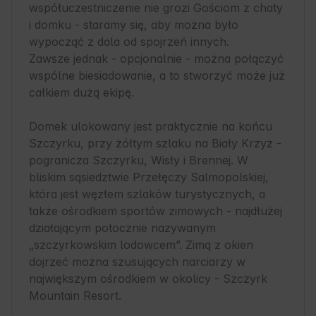
współuczestniczenie nie grozi Gościom z chaty 
i domku - staramy się, aby można było 
wypocząć z dala od spojrzeń innych. 

Zawsze jednak - opcjonalnie - można połączyć 
wspólne biesiadowanie, a to stworzyć może już 
całkiem dużą ekipę.

Domek ulokowany jest praktycznie na końcu 
Szczyrku, przy żółtym szlaku na Biały Krzyż - 
pogranicza Szczyrku, Wisły i Brennej. W 
bliskim sąsiedztwie Przełęczy Salmopolskiej, 
która jest węzłem szlaków turystycznych, a 
także ośrodkiem sportów zimowych - najdłużej 
działającym potocznie nazywanym 
„szczyrkowskim lodowcem”. Zimą z okien 
dojrzeć można szusujących narciarzy w 
największym ośrodkiem w okolicy - Szczyrk 
Mountain Resort. 
