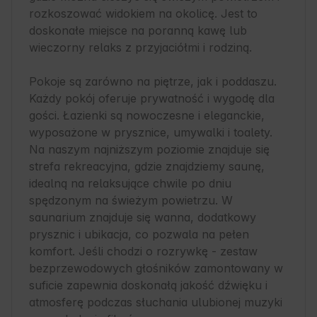
rozkoszować widokiem na okolicę. Jest to 
doskonałe miejsce na poranną kawę lub 
wieczorny relaks z przyjaciółmi i rodziną.

Pokoje są zarówno na piętrze, jak i poddaszu. 
Każdy pokój oferuje prywatność i wygodę dla 
gości. Łazienki są nowoczesne i eleganckie, 
wyposażone w prysznice, umywalki i toalety.

Na naszym najniższym poziomie znajduje się 
strefa rekreacyjna, gdzie znajdziemy saunę, 
idealną na relaksujące chwile po dniu 
spędzonym na świeżym powietrzu. W 
saunarium znajduje się wanna, dodatkowy 
prysznic i ubikacja, co pozwala na pełen 
komfort. Jeśli chodzi o rozrywkę - zestaw 
bezprzewodowych głośników zamontowany w 
suficie zapewnia doskonałą jakość dźwięku i 
atmosferę podczas słuchania ulubionej muzyki 