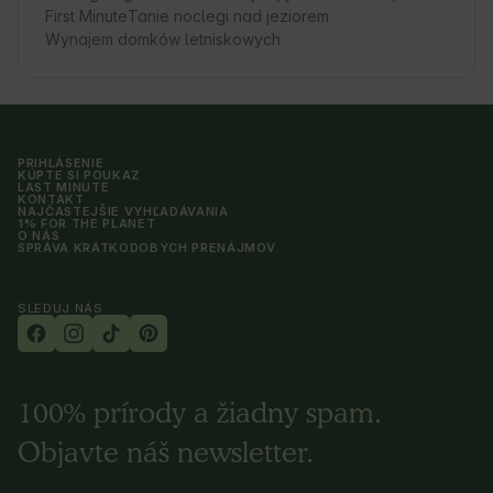
First Minute
Tanie noclegi nad jeziorem
Wynajem domków letniskowych
PRIHLÁSENIE
KÚPTE SI POUKAZ
LAST MINUTE
KONTAKT
NAJČASTEJŠIE VYHĽADÁVANIA
1% FOR THE PLANET
O NÁS
SPRÁVA KRÁTKODOBÝCH PRENÁJMOV
SLEDUJ NÁS
100% prírody a žiadny spam.
Objavte náš newsletter.