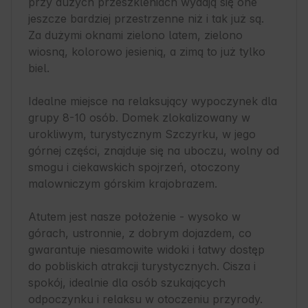
przy dużych przeszkleniach wydają się one 
jeszcze bardziej przestrzenne niż i tak już są. 
Za dużymi oknami zielono latem, zielono 
wiosną, kolorowo jesienią, a zimą to już tylko 
biel.

Idealne miejsce na relaksujący wypoczynek dla 
grupy 8-10 osób. Domek zlokalizowany w 
urokliwym, turystycznym Szczyrku, w jego 
górnej części, znajduje się na uboczu, wolny od 
smogu i ciekawskich spojrzeń, otoczony 
malowniczym górskim krajobrazem. 

Atutem jest nasze położenie - wysoko w 
górach, ustronnie, z dobrym dojazdem, co 
gwarantuje niesamowite widoki i łatwy dostęp 
do pobliskich atrakcji turystycznych. Cisza i 
spokój, idealnie dla osób szukających 
odpoczynku i relaksu w otoczeniu przyrody. 