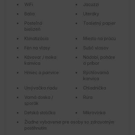
WiFi
Jacuzzi
Balia
Uteráky
Posteľná
Toaletný papier
bielizeň
Klimatizácia
Miesto na prácu
Fén na vlasy
Sušič vlasov
Kávovar / moka
Nádobí, poháre
kanvica
a príbor
Hrniec a panvice
Rýchlovarná
kanvica
Umývačka riadu
Chladnička
Varná doska /
Rúra
sporák
Detská stolička
Mikrovlnka
Žiadne vybavenie pre osoby so zdravotným
postihnutím