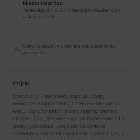
Miesto na prácu
Tento objekt ponúka priestor prispôsobený na
prácu na diaľku
Niektoré obsahy na stránke boli automaticky
preložené.
Popis
Drewniano - betonowy szpicok, dzida, 
nowoczesna przeszklona stoło-brda - jak kto 
woli… Surowy beton przełamujemy ciepłem 
drewna. Zewnętrzna elewacja stworzona jest z 
opalanych desek, wnętrza rozjaśnione 
skandynawską drewnianą bielą i szarościami, a 