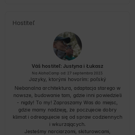
i jakuzzi, piłkarzyki do gry, dostępne na miejscu 
gry i książki w biblioteczce. Wszystko czego 
potrzeba to jest. Świetny kontakt z właścicielami 
zarówno przed jak i w trakcie pobytu, odpisywali 
Hostiteľ
o każdej porze i na bieżąco pomagali i 
rozwiązywali drobne problemy. Bardzo 
polecamy! 
Váš hostiteľ: Justyna i Łukasz
Na AlohaCamp od: 27 septembra 2023
Jazyky, ktorými hovorím:
poľský
Niebanalna architektura, adaptacja starego w
nowsze, budowanie tam, gdzie inni powiedzieli
- nigdy! To my! Zapraszamy Was do miejsc,
gdzie mamy nadzieję, że poczujecie dobry
klimat i odreagujecie się od spraw codziennych
i wkurzających.
Jesteśmy narciarzami, skiturowcami,