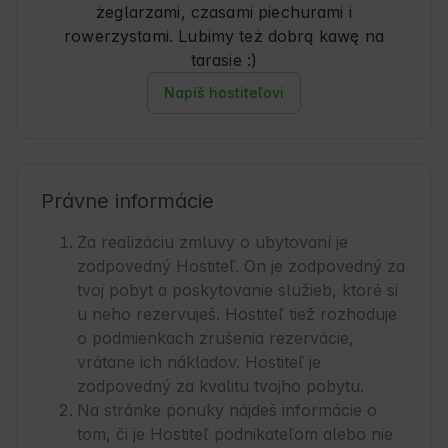
żeglarzami, czasami piechurami i
rowerzystami. Lubimy też dobrą kawę na
tarasie :)
Napíš hostiteľovi
Právne informácie
Za realizáciu zmluvy o ubytovaní je
zodpovedný Hostiteľ. On je zodpovedný za
tvoj pobyt a poskytovanie služieb, ktoré si
u neho rezervuješ. Hostiteľ tiež rozhoduje
o podmienkach zrušenia rezervácie,
vrátane ich nákladov. Hostiteľ je
zodpovedný za kvalitu tvojho pobytu.
Na stránke ponuky nájdeš informácie o
tom, či je Hostiteľ podnikateľom alebo nie