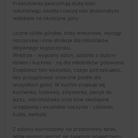
Przeszklenia gwarantują dużą ilość 
naturalnego światła i cieszą oko doskonałymi 
widokami na okoliczne góry. 

Liczne szlaki górskie, trasy endurowe, wyciągi 
narciarskie i inne atrakcje dla miłośników 
aktywnego wypoczynku.

Wnętrze - wygodny salon, jadalnia z dużym 
stołem i kuchnia - raj dla miłośników gotowania. 
Znajdziesz tam wszystko, czego potrzebujesz, 
aby przygotować smaczne posiłki dla 
wszystkich gości. W kuchni znajduje się 
kuchenka, lodówka, zmywarka, piecyk do 
pizzy, mikrofalówka oraz inne niezbędne 
urządzenia i wszelakie naczynia - szklanki, 
kubki, kieliszki.

Z salonu wychodzimy na przestronny taras, 
gdzie można cieszyć się świeżym powietrzem i 