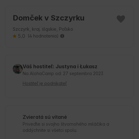
Domček v Szczyrku
Szczyrk, kraj. śląskie, Poľsko
5.0
(4 hodnotenia)
Váš hostiteľ: Justyna i Łukasz
Na AlohaCamp od: 27 septembra 2023
Hostiteľ je podnikateľ
Zvieratá sú vítané
Priveďte si svojho štvornohého miláčika a
oddýchnite si všetci spolu.