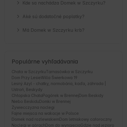
Kde sa nachádza Domek w Szczyrku?
Aké sú dodatočné poplatky?
Má Domek w Szczyrku krb?
Populárne vyhľadávania
Chata w Szczyrku
Tarnasówka w Szczyrku
Dom Przy Lesie
Willa Świerkowa 19
Lesný Azyl - chatky, normobária, kaďa, záhrada |
Ustroń, Beskydy
Chłopska Chata
Pagórek w Brennej
Dom Beskidy
Niebo Beskidu
Domki w Brennej
Żywiecczyzna noclegi
Fajne miejsca na wakacje w Polsce
Domek nad rozlewiskiem
Dom letniskowy całoroczny
Noclegi w górach
Dom do wynajęcia
Gdzie nad jezioro