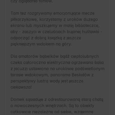
czy oglądania filmów.

Tam też rozgrywamy emocjonujące mecze 
piłkarzykowe, korzystamy z uroków dużego 
ekranu lub myszkujemy w małej biblioteczce, 
aby - zaszyci w czeluściach bujanej huśtawki - 
odpocząć z dobrą książką z jeszcze 
piękniejszym widokiem na góry.

Dla amatorów bąbelków bądź ciepłolubnych 
czeka całoroczna elektryczna ogrzewana balia 
z jacuzzi ustawiona na urokliwie podświetlonym 
tarasie widokowym, panorama Beskidów z 
perspektywy lustra wody jest jeszcze 
ciekawsza!

Domek sąsiaduje z odrestaurowaną starą chatą 
o nowoczesnych wnętrzach. Są to obiekty 
całkowicie niezależne od siebie, wzajemne 