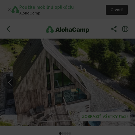
Použite mobilnú aplikáciu
Otvoriť
AlohaCamp
ZOBRAZIŤ VŠETKY (162)