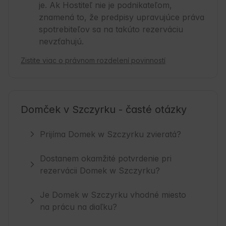
je. Ak Hostiteľ nie je podnikateľom,
znamená to, že predpisy upravujúce práva
spotrebiteľov sa na takúto rezerváciu
nevzťahujú.
Zistite viac o právnom rozdelení povinností
Domček v Szczyrku - časté otázky
Prijíma Domek w Szczyrku zvieratá?
Dostanem okamžité potvrdenie pri
rezervácii Domek w Szczyrku?
Je Domek w Szczyrku vhodné miesto
na prácu na diaľku?