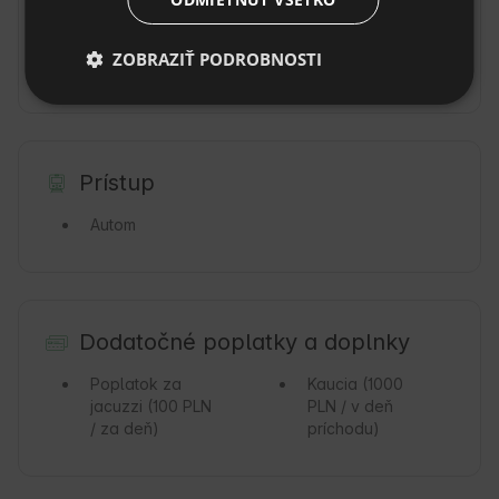
Lesy
0 m
Hory
0 m
ZOBRAZIŤ PODROBNOSTI
Rieka
400m
Prístup
Autom
Dodatočné poplatky a doplnky
Poplatok za
Kaucia
(1000
jacuzzi
(100 PLN
PLN / v deň
/ za deň)
príchodu)