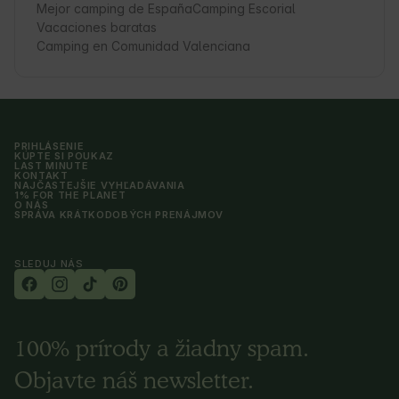
Mejor camping de España
Camping Escorial
Vacaciones baratas
Camping en Comunidad Valenciana
PRIHLÁSENIE
KÚPTE SI POUKAZ
LAST MINUTE
KONTAKT
NAJČASTEJŠIE VYHĽADÁVANIA
1% FOR THE PLANET
O NÁS
SPRÁVA KRÁTKODOBÝCH PRENÁJMOV
SLEDUJ NÁS
100% prírody a žiadny spam.
Objavte náš newsletter.