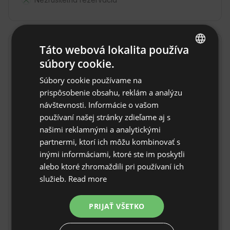
Táto webová lokalita používa
Lokalita
súbory cookie.
Socuellamos, provincia Ciudad Real, Španielsko
ENGLISH
Súbory cookie používame na
SPANISH
prispôsobenie obsahu, reklám a analýzu
POLISH
návštevnosti. Informácie o vašom
používaní našej stránky zdieľame aj s
GERMAN
našimi reklamnými a analytickými
ITALIAN
partnermi, ktorí ich môžu kombinovať s
FRENCH
inými informáciami, ktoré ste im poskytli
alebo ktoré zhromaždili pri používaní ich
CZECH
služieb.
Read more
DUTCH
SLOVAK
PRIJAŤ VŠETKO