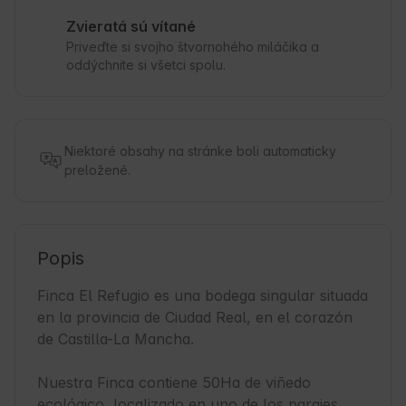
Zvieratá sú vítané
Priveďte si svojho štvornohého miláčika a
oddýchnite si všetci spolu.
Niektoré obsahy na stránke boli automaticky
preložené.
Popis
Finca El Refugio es una bodega singular situada 
en la provincia de Ciudad Real, en el corazón 
de Castilla-La Mancha.

Nuestra Finca contiene 50Ha de viñedo 
ecológico, localizado en uno de los parajes 