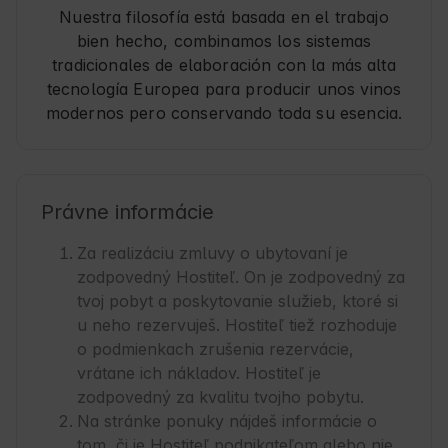
Nuestra filosofía está basada en el trabajo
bien hecho, combinamos los sistemas
tradicionales de elaboración con la más alta
tecnología Europea para producir unos vinos
modernos pero conservando toda su esencia.
Právne informácie
Za realizáciu zmluvy o ubytovaní je
zodpovedný Hostiteľ. On je zodpovedný za
tvoj pobyt a poskytovanie služieb, ktoré si
u neho rezervuješ. Hostiteľ tiež rozhoduje
o podmienkach zrušenia rezervácie,
vrátane ich nákladov. Hostiteľ je
zodpovedný za kvalitu tvojho pobytu.
Na stránke ponuky nájdeš informácie o
tom, či je Hostiteľ podnikateľom alebo nie