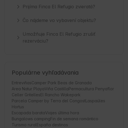
Prijíma Finca El Refugio zvieratá?
Čo nájdeme vo vybavení objektu?
Umožňuje Finca El Refugio zrušiť
rezerváciu?
Populárne vyhľadávania
Entreviñas
Camper Park Beas de Granada
Area Natur Playa
Viña Castilla
Permacultura Penyaflor
Celler Gritelles
El Rancho Wakepark
Parcela Camper by Terra del Congost
Laspaúles
Hortus
Escapada barata
Viajes última hora
Bungalows camping
Fin de semana romántico
Turismo rural
España destinos