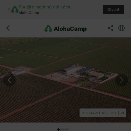
Použite mobilnú aplikáciu
Otvoriť
AlohaCamp
ZOBRAZIŤ VŠETKY (12)