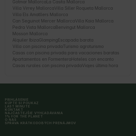
Gotmar Mallorca
La Casita Mallorca
Villa Virrey Mallorca
Villa Siller Roqueta Mallorca
Villa Els Amatllers Mallorca
Can Seguinot Mercer Mallorca
Villa Kaia Mallorca
Pedra Vista Mallorca
Benvingut Mallorca
Mosson Mallorca
Alquiler Ibiza
Glamping
Escapada barata
Villa con piscina privada
Turismo agroturismo
Casas con piscina privada para vacaciones baratas
Apartamentos en Formentera
Hoteles con encanto
Casas rurales con piscina privada
Viajes última hora
PRIHLÁSENIE
KÚPTE SI POUKAZ
LAST MINUTE
KONTAKT
NAJČASTEJŠIE VYHĽADÁVANIA
1% FOR THE PLANET
O NÁS
SPRÁVA KRÁTKODOBÝCH PRENÁJMOV