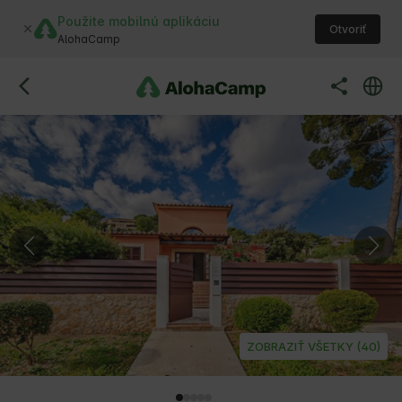
Použite mobilnú aplikáciu
Otvoriť
AlohaCamp
ZOBRAZIŤ VŠETKY (40)