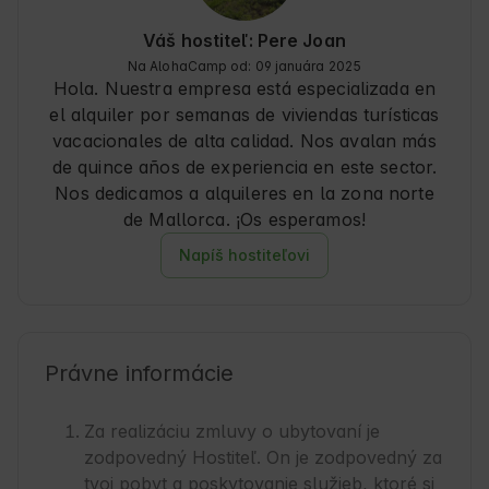
la belleza natural y la historia de Mallorca.
Váš hostiteľ: Pere Joan
Na AlohaCamp od: 09 januára 2025
Hola. Nuestra empresa está especializada en
el alquiler por semanas de viviendas turísticas
vacacionales de alta calidad. Nos avalan más
de quince años de experiencia en este sector.
Nos dedicamos a alquileres en la zona norte
de Mallorca. ¡Os esperamos!
Napíš hostiteľovi
Právne informácie
Za realizáciu zmluvy o ubytovaní je
zodpovedný Hostiteľ. On je zodpovedný za
tvoj pobyt a poskytovanie služieb, ktoré si