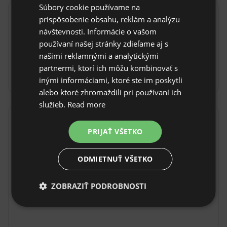
Súbory cookie používame na
SPANISH
prispôsobenie obsahu, reklám a analýzu
Pravidlá objektu
POLISH
návštevnosti. Informácie o vašom
Čas príchodu: Od 17:00
používaní našej stránky zdieľame aj s
GERMAN
našimi reklamnými a analytickými
Čas odhlásenia: Do 10:00
ITALIAN
partnermi, ktorí ich môžu kombinovať s
Nezrušiteľná rezervácia
FRENCH
inými informáciami, ktoré ste im poskytli
alebo ktoré zhromaždili pri používaní ich
CZECH
služieb.
Read more
DUTCH
Lokalita
SLOVAK
PRIJAŤ VŠETKO
Port de Pollença, provincia Islas Baleares, Španielsko
ODMIETNUŤ VŠETKO
ZOBRAZIŤ PODROBNOSTI