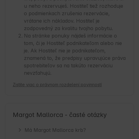
u neho rezervuješ. Hostiteľ tiež rozhoduje
o podmienkach zrušenia rezervácie,
vrátane ich nákladov. Hostiteľ je
zodpovedný za kvalitu tvojho pobytu.
Na stránke ponuky nájdeš informácie o
tom, či je Hostiteľ podnikateľom alebo nie
je. Ak Hostiteľ nie je podnikateľom,
znamená to, že predpisy upravujúce práva
spotrebiteľov sa na takúto rezerváciu
nevzťahujú.
Zistite viac o právnom rozdelení povinností
Margot Mallorca - časté otázky
Má Margot Mallorca krb?