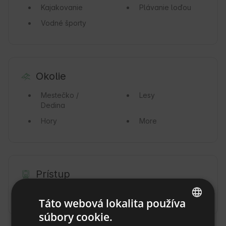
Kajakovanie
Plávanie loďou
Vodné športy
Okolie
Mestečko /
Lesy
Dedina
Hory
More
Prístup
Autom
Lietadlom
Táto webová lokalita používa
súbory cookie.
ENGLISH