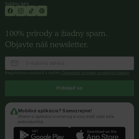
SLEDUJ NÁS
100% prírody a žiadny spam.
Objavte náš newsletter.
Registráciou súhlasíš s našimi
Zásadami ochrany osobných údajov
.
Prihlásiť sa
Mobilná aplikácia? Samozrejme!
Stiahni si aplikáciu a rezervuj si svoj ďalší výlet ešte
jednoduchšie.