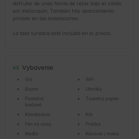
disfrutar de unas horas de relax bajo el cálido 
sol mallorquín. También hay aparcamiento 
privado en las instalaciones.

La tasa turística está incluida en el precio.
Vybavenie
Gril
WiFi
Bazén
Uteráky
Posteľná
Toaletný papier
bielizeň
Klimatizácia
Krb
Fén na vlasy
Práčka
Mydlo
Kávovar / moka