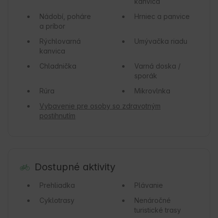
kanvica
Nádobí, poháre
Hrniec a panvice
a príbor
Rýchlovarná
Umývačka riadu
kanvica
Chladnička
Varná doska /
sporák
Rúra
Mikrovlnka
Vybavenie pre osoby so zdravotným
postihnutím
Dostupné aktivity
Prehliadka
Plávanie
Cyklotrasy
Nenáročné
turistické trasy