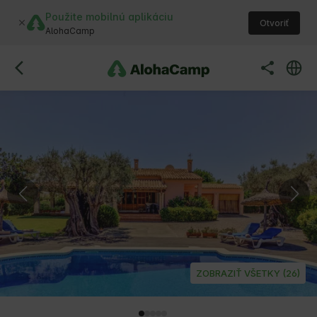
Použite mobilnú aplikáciu
Otvoriť
AlohaCamp
ZOBRAZIŤ VŠETKY (26)