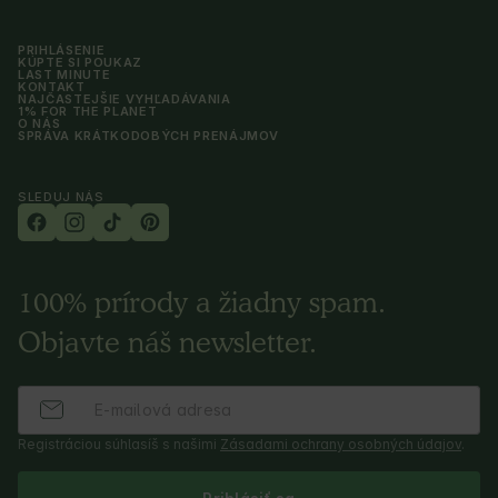
PRIHLÁSENIE
KÚPTE SI POUKAZ
LAST MINUTE
KONTAKT
NAJČASTEJŠIE VYHĽADÁVANIA
1% FOR THE PLANET
O NÁS
SPRÁVA KRÁTKODOBÝCH PRENÁJMOV
SLEDUJ NÁS
100% prírody a žiadny spam.
Objavte náš newsletter.
Registráciou súhlasíš s našimi
Zásadami ochrany osobných údajov
.