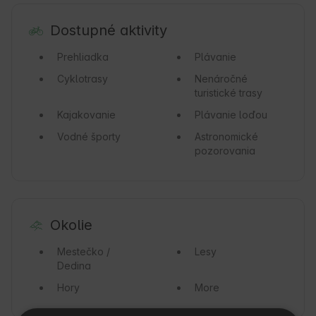
Dostupné aktivity
Prehliadka
Plávanie
Cyklotrasy
Nenáročné
turistické trasy
Kajakovanie
Plávanie loďou
Vodné športy
Astronomické
pozorovania
Okolie
Mestečko /
Lesy
Dedina
Hory
More