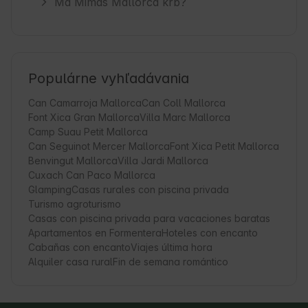
Má Mimas Mallorca krb?
Populárne vyhľadávania
Can Camarroja Mallorca
Can Coll Mallorca
Font Xica Gran Mallorca
Villa Marc Mallorca
Camp Suau Petit Mallorca
Can Seguinot Mercer Mallorca
Font Xica Petit Mallorca
Benvingut Mallorca
Villa Jardi Mallorca
Cuxach Can Paco Mallorca
Glamping
Casas rurales con piscina privada
Turismo agroturismo
Casas con piscina privada para vacaciones baratas
Apartamentos en Formentera
Hoteles con encanto
Cabañas con encanto
Viajes última hora
Alquiler casa rural
Fin de semana romántico