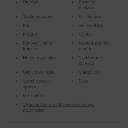
Uteráky
Posteľná
bielizeň
Toaletný papier
Klimatizácia
Krb
Fén na vlasy
Práčka
Mydlo
Kávovar / moka
Nádobí, poháre
kanvica
a príbor
Hrniec a panvice
Rýchlovarná
kanvica
Umývačka riadu
Chladnička
Varná doska /
Rúra
sporák
Mikrovlnka
Vybavenie pre osoby so zdravotným
postihnutím