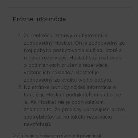
Právne informácie
Za realizáciu zmluvy o ubytovaní je
zodpovedný Hostiteľ. On je zodpovedný za
tvoj pobyt a poskytovanie služieb, ktoré si
u neho rezervuješ. Hostiteľ tiež rozhoduje
o podmienkach zrušenia rezervácie,
vrátane ich nákladov. Hostiteľ je
zodpovedný za kvalitu tvojho pobytu.
Na stránke ponuky nájdeš informácie o
tom, či je Hostiteľ podnikateľom alebo nie
je. Ak Hostiteľ nie je podnikateľom,
znamená to, že predpisy upravujúce práva
spotrebiteľov sa na takúto rezerváciu
nevzťahujú.
Zistite viac o právnom rozdelení povinností