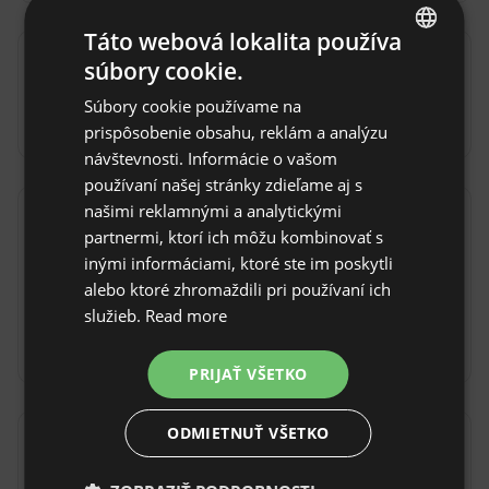
Táto webová lokalita používa
súbory cookie.
Prístup
ENGLISH
Súbory cookie používame na
SPANISH
Autom
Lietadlom
prispôsobenie obsahu, reklám a analýzu
POLISH
návštevnosti. Informácie o vašom
používaní našej stránky zdieľame aj s
GERMAN
našimi reklamnými a analytickými
ITALIAN
Pravidlá objektu
partnermi, ktorí ich môžu kombinovať s
FRENCH
inými informáciami, ktoré ste im poskytli
Čas príchodu: Od 17:00
alebo ktoré zhromaždili pri používaní ich
CZECH
Čas odhlásenia: Do 10:00
služieb.
Read more
DUTCH
Nezrušiteľná rezervácia
SLOVAK
PRIJAŤ VŠETKO
ODMIETNUŤ VŠETKO
Lokalita
Pollensa, provincia Islas Baleares, Španielsko