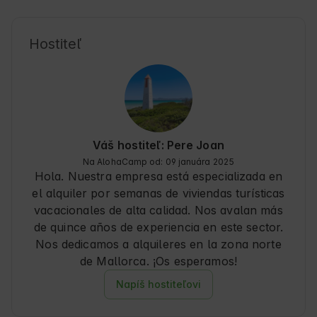
combina historia y belleza natural. Los 
Huéspedes pueden disfrutar de un ambiente 
relajado, perfecto para explorar la isla y 
Hostiteľ
descubrir rincones únicos. La proximidad a 
calas y montañas convierte a Mimas Mallorca 
en una base perfecta para viajes de aventura y 
descanso. Además, la zona ofrece servicios 
locales que facilitan una estancia cómoda y 
auténtica. 🌿
Váš hostiteľ: Pere Joan
Na AlohaCamp od: 09 januára 2025
Hola. Nuestra empresa está especializada en
el alquiler por semanas de viviendas turísticas
vacacionales de alta calidad. Nos avalan más
de quince años de experiencia en este sector.
Nos dedicamos a alquileres en la zona norte
de Mallorca. ¡Os esperamos!
Napíš hostiteľovi