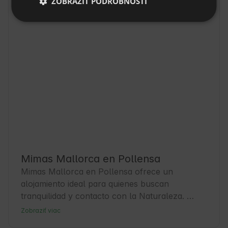
ZOBRAZIŤ PODROBNOSTI
Mimas Mallorca en Pollensa
Mimas Mallorca en Pollensa ofrece un 
alojamiento ideal para quienes buscan 
tranquilidad y contacto con la Naturaleza. 
Pollensa, con su encanto mediterráneo y calles 
Zobraziť viac
empedradas, es un destino turístico que 