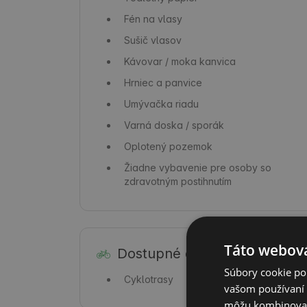
Fén na vlasy
Sušič vlasov
Kávovar / moka kanvica
Hrniec a panvice
Umývačka riadu
Varná doska / sporák
Oplotený pozemok
Žiadne vybavenie pre osoby so
zdravotným postihnutím
Táto webová
Dostupné aktivity
Súbory cookie po
Cyklotrasy
vašom používaní n
môžu kombinovať s