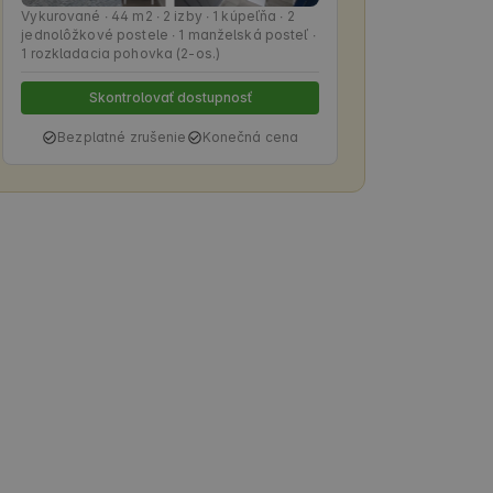
Vykurované ∙ 44 m2 ∙ 2 izby ∙ 1 kúpeľňa ∙ 2
jednolôžkové postele ∙ 1 manželská posteľ ∙
1 rozkladacia pohovka (2-os.)
Skontrolovať dostupnosť
Bezplatné zrušenie
Konečná cena