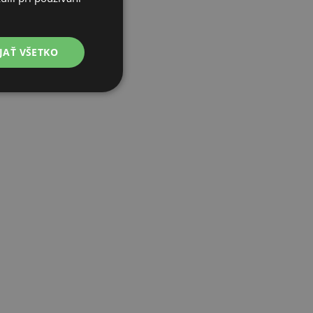
POLISH
GERMAN
JAŤ VŠETKO
ITALIAN
FRENCH
CZECH
DUTCH
SLOVAK