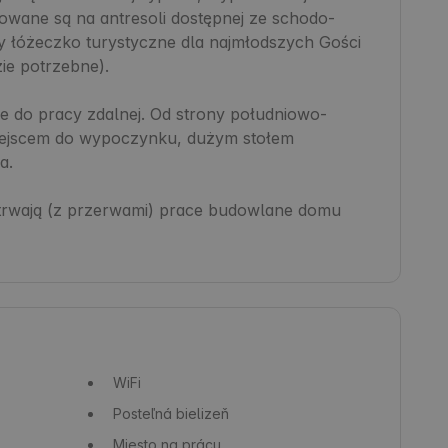
owane są na antresoli dostępnej ze schodo-
y łóżeczko turystyczne dla najmłodszych Gości 
ie potrzebne).

ce do pracy zdalnej. Od strony południowo-
miejscem do wypoczynku, dużym stołem 
. 

k trwają (z przerwami) prace budowlane domu 
WiFi
Posteľná bielizeň
Miesto na prácu