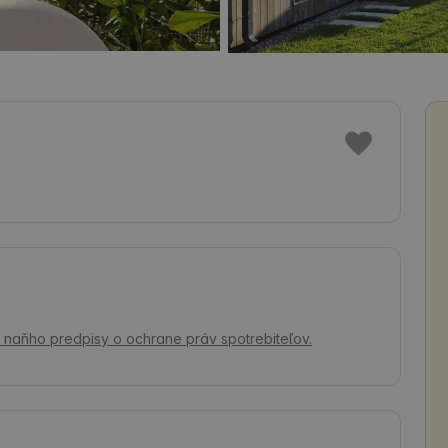
sa naňho predpisy o ochrane práv spotrebiteľov.