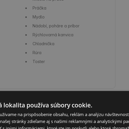
Práčka
Mydlo
Nádobí, poháre a príbor
Rýchlovarná kanvica
Chladnička
Rúra
Toster
 lokalita používa súbory cookie.
užívame na prispôsobenie obsahu, reklám a analýzu návštevnosti
Nenáročné turistické trasy
ašej stránky zdieľame aj s našimi reklamnými a analytickými par
 inými informáciami, ktoré ste im poskytli alebo ktoré zhromažd