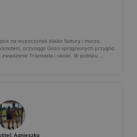
sce na wypoczynek blisko Natury i morza. 
 klimatem, przyciąga Gości spragnionych przygód 
zwiedzania Trójmiasta i okolic. W pobliżu 
że i parki. Gdańsk słynie z zabytkowego Starego 
które tworzą niepowtarzalną atmosferę. Goście 
tury, która sprzyja wyciszeniu i regeneracji sił 
titeľ: Agnieszka