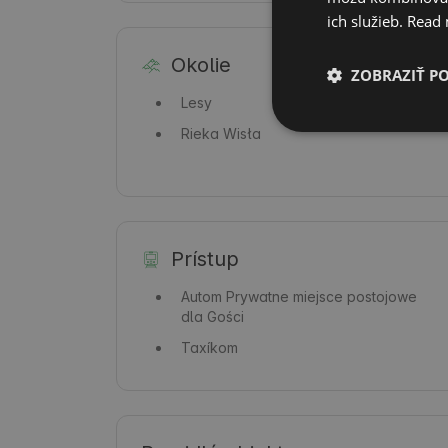
ich služieb.
Read
Okolie
ZOBRAZIŤ P
Lesy
Rieka
Wisła
Prístup
Autom
Prywatne miejsce postojowe
dla Gości
Taxíkom