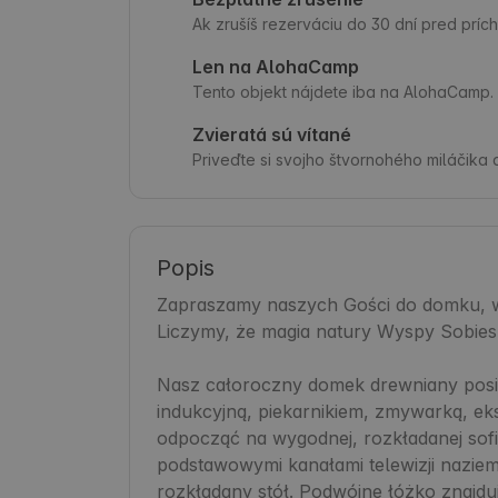
Ak zrušíš rezerváciu do 30 dní pred prí
Len na AlohaCamp
Tento objekt nájdete iba na AlohaCamp.
Zvieratá sú vítané
Priveďte si svojho štvornohého miláčika a
Popis
Zapraszamy naszych Gości do domku, w
Liczymy, że magia natury Wyspy Sobiesz
Nasz całoroczny domek drewniany posia
indukcyjną, piekarnikiem, zmywarką, ek
odpocząć na wygodnej, rozkładanej sofie.
podstawowymi kanałami telewizji naziem
rozkładany stół. Podwójne łóżko znajduj