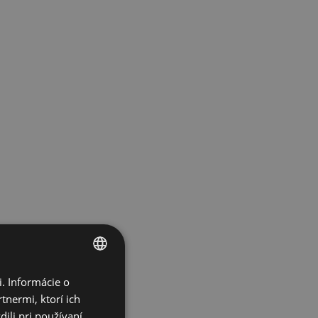
. Informácie o
ENGLISH
tnermi, ktorí ich
SPANISH
ili pri používaní