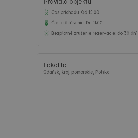
Pravidlá objektu
Čas príchodu: Od 15:00
Čas odhlásenia: Do 11:00
Bezplatné zrušenie rezervácie:
do 30 dní
Lokalita
Gdańsk, kraj. pomorskie, Poľsko