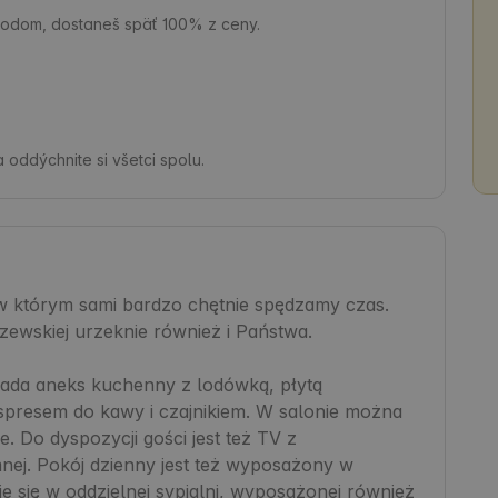
chodom, dostaneš späť 100% z ceny.
 oddýchnite si všetci spolu.
 którym sami bardzo chętnie spędzamy czas. 
ewskiej urzeknie również i Państwa.

da aneks kuchenny z lodówką, płytą 
spresem do kawy i czajnikiem. W salonie można 
 Do dyspozycji gości jest też TV z 
nej. Pokój dzienny jest też wyposażony w 
e się w oddzielnej sypialni, wyposażonej również 