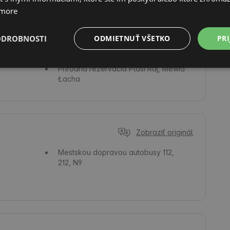
 more
Zobraziť originál
ODROBNOSTI
ODMIETNUŤ VŠETKO
PRI
More
Zatoka Gdańska
Prírodná rezervácia
Ptasi Raj, Mewia
Łacha
Zobraziť originál
Mestskou dopravou
autobusy 112,
212, N9