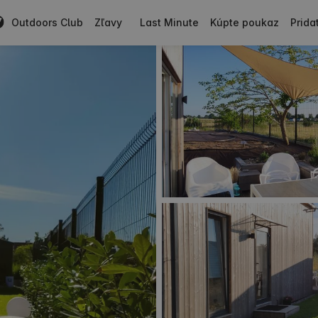
Outdoors Club
Zľavy
Last Minute
Kúpte poukaz
Prida