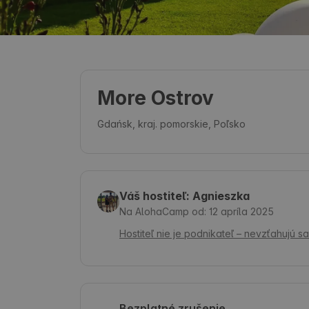
More Ostrov
Gdańsk, kraj. pomorskie, Poľsko
Váš hostiteľ: Agnieszka
Na AlohaCamp od: 12 apríla 2025
Hostiteľ nie je podnikateľ – nevzťahujú 
Bezplatné zrušenie