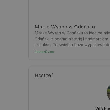
Morze Wyspa w Gdańsku
Morze Wyspa w Gdańsku to idealne miej
Gdańsk, z bogatą historią i nadmorskim
i relaksu. To świetna baza wypadowa do 
znajdziesz liczne ścieżki rowerowe, pla
Zobraziť viac
Miasta oraz klimatycznych kawiarenek, 
docenią komfortowe warunki i bliskość Na
🌿.
Hostiteľ
Váš hos