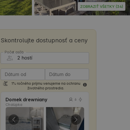
ZOBRAZIŤ VŠETKY (34)
Skontrolujte dostupnosť a ceny
Počet osôb
Dátum od
Dátum do
1% ročného príjmu venujeme na ochranu
životného prostredia.
Domek drewniany
6
Chalúpka