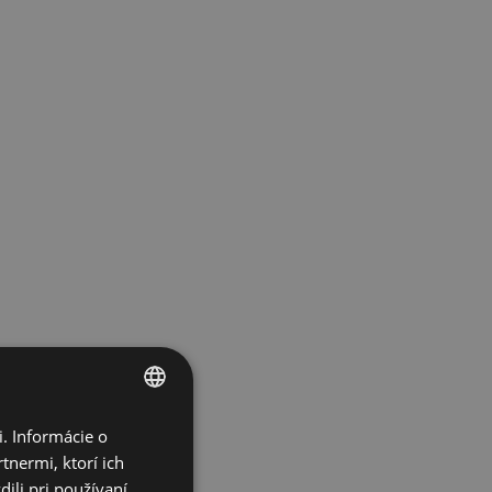
. Informácie o
ENGLISH
tnermi, ktorí ich
SPANISH
ili pri používaní