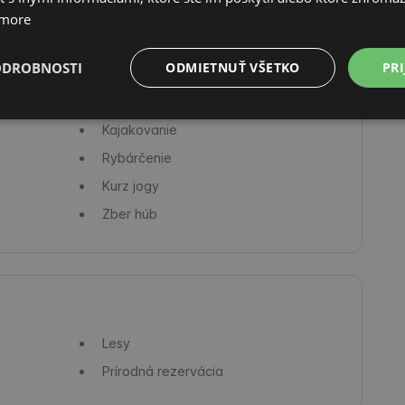
 more
ODROBNOSTI
ODMIETNUŤ VŠETKO
PRI
Cyklotrasy
Kajakovanie
Rybárčenie
Kurz jogy
Zber húb
Lesy
Prírodná rezervácia