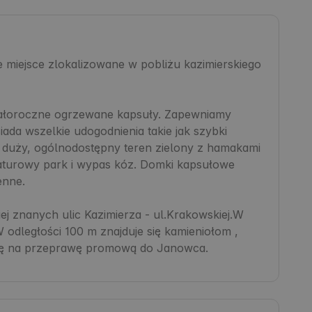
 miejsce zlokalizowane w pobliżu kazimierskiego 
całoroczne ogrzewane kapsuły. Zapewniamy 
siada wszelkie udogodnienia takie jak szybki 
ch, duży, ogólnodostępny teren zielony z hamakami 
iaturowy park i wypas kóz. Domki kapsułowe 
nne.

iej znanych ulic Kazimierza - ul.Krakowskiej.W 
 W odległości 100 m znajduje się kamieniołom , 
ię na przeprawę promową do Janowca.