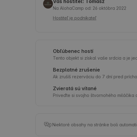
Váš hostiteľ: Tomasz
Na AlohaCamp od: 26 októbra 2022
Hostiteľ je podnikateľ
Obľúbenec hostí
Tento objekt si získal vaše srdcia a je 
Bezplatné zrušenie
Ak zrušíš rezerváciu do 7 dní pred príc
Zvieratá sú vítané
Priveďte si svojho štvornohého miláčika a
Niektoré obsahy na stránke boli automat