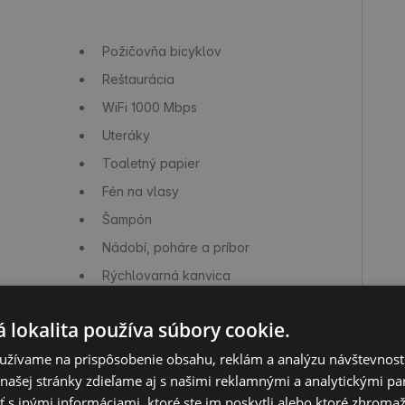
Požičovňa bicyklov
Reštaurácia
WiFi
1000 Mbps
Uteráky
Toaletný papier
Fén na vlasy
Šampón
Nádobí, poháre a príbor
Rýchlovarná kanvica
Varná doska / sporák
 lokalita používa súbory cookie.
Zóna hier/Detské ihrisko
užívame na prispôsobenie obsahu, reklám a analýzu návštevnosti
ašej stránky zdieľame aj s našimi reklamnými a analytickými par
 inými informáciami, ktoré ste im poskytli alebo ktoré zhromažd