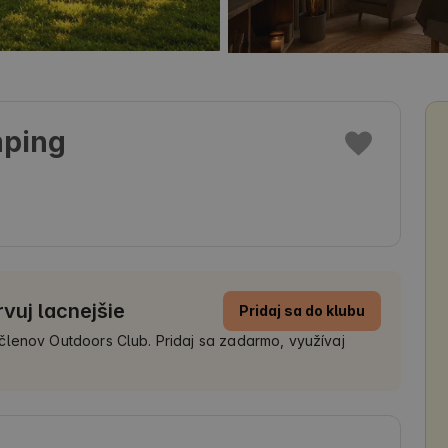
mping
rvuj lacnejšie
Pridaj sa do klubu
členov Outdoors Club. Pridaj sa zadarmo, využívaj