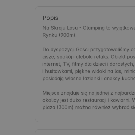
Popis
Na Skraju Lasu - Glamping to wyjątkowe
Rynku (900m). 

Do dyspozycji Gości przygotowaliśmy 
ciszę, spokój i głęboki relaks. Obiekt po
internet, TV, filmy dla dzieci i dorosły
i huśtawkami, piękne widoki na las, min
posiadają własne łazienki i aneksy kuche
Miejsce znajduje się na jednej z najbardz
okolicy jest dużo restauracji i kawiarni.
plaża (300m) można również wybrać s