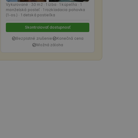
Vykurované ∙ 30 m2 ∙ 1 izba ∙ 1 kúpeľňa ∙ 1
manželská posteľ ∙ 1 rozkladacia pohovka
(1-os.) ∙ 1 detská postieľka
Skontrolovať dostupnosť
Bezplatné zrušenie
Konečná cena
Možná záloha