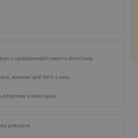
jedným z najobľúbenejších miest na AlohaCamp.
hodom, dostaneš späť 100% z ceny.
 oddýchnite si všetci spolu.
icky preložené.