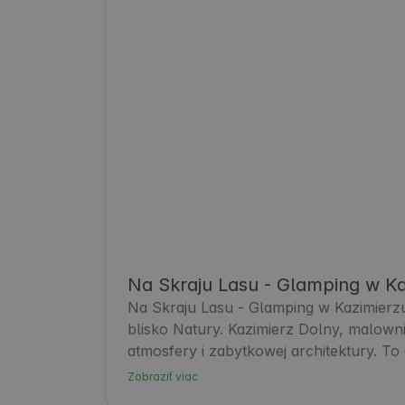
Na Skraju Lasu - Glamping w K
Na Skraju Lasu - Glamping w Kazimierz
blisko Natury. Kazimierz Dolny, malowni
atmosfery i zabytkowej architektury. To
komfortowe zakwaterowanie z aktywnym 
Zobraziť viac
liczne galerie, kawiarnie oraz piękne tr