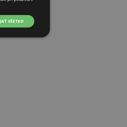
POLISH
GERMAN
JAŤ VŠETKO
ITALIAN
FRENCH
CZECH
DUTCH
SLOVAK