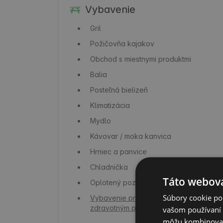
Vybavenie
Gril
Požičovňa kajakov
Obchod s miestnymi produktmi
Balia
Posteľná bielizeň
Klimatizácia
Mydlo
Kávovar / moka kanvica
Hrniec a panvice
Chladnička
Táto webová
Oplotený pozemok
Súbory cookie po
Vybavenie pre osoby so
zdravotným postihnutím
vašom používaní n
môžu kombinovať s