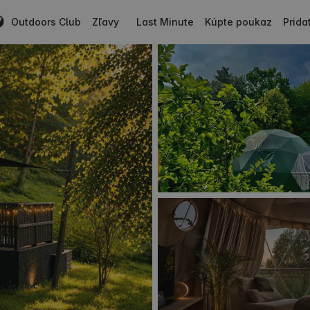
Outdoors Club
Zľavy
Last Minute
Kúpte poukaz
Prida