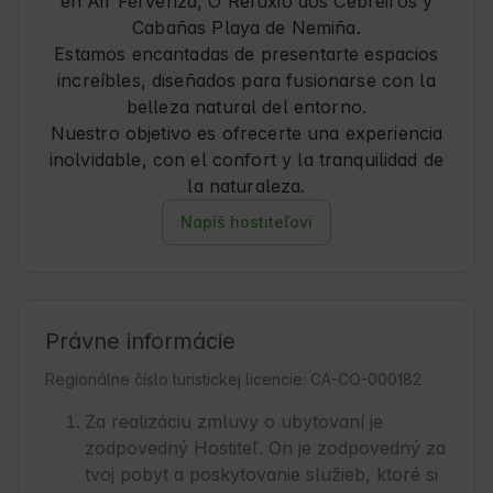
en Air Fervenza, O Refuxio dos Cebreiros y
Cabañas Playa de Nemiña.
Estamos encantadas de presentarte espacios
increíbles, diseñados para fusionarse con la
belleza natural del entorno.
Nuestro objetivo es ofrecerte una experiencia
inolvidable, con el confort y la tranquilidad de
la naturaleza.
Napíš hostiteľovi
Právne informácie
Regionálne číslo turistickej licencie: CA-CO-000182
Za realizáciu zmluvy o ubytovaní je
zodpovedný Hostiteľ. On je zodpovedný za
tvoj pobyt a poskytovanie služieb, ktoré si