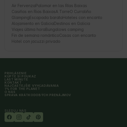
Air Fervenza
Palomar en las Rías Baixas
Casiñas en Rias Baixas
A Torre
O Curraliño
Glamping
Escapada barata
Hoteles con encanto
Alojamiento en Galicia
Destinos en Galicia
Viajes última hora
Bungalows camping
Fin de semana romántico
Casas con encanto
Hotel con jacuzzi privado
PRIHLÁSENIE
KÚPTE SI POUKAZ
LAST MINUTE
KONTAKT
NAJČASTEJŠIE VYHĽADÁVANIA
1% FOR THE PLANET
O NÁS
SPRÁVA KRÁTKODOBÝCH PRENÁJMOV
SLEDUJ NÁS