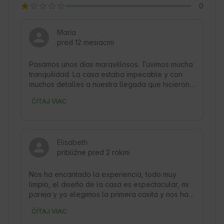
0
María
pred 12 mesiacmi
Pasamos unos días maravillosos. Tuvimos mucha 
tranquilidad. La casa estaba impecable y con 
muchos detalles a nuestra llegada que hicieron 
la estancia mucho más fácil. El doble aire 
ČÍTAJ VIAC
acondicionado fue de lo mejor para estos días 
de tanto calor. Nuestra perrita disfruto muchísimo 
del jardín tan grande para poder correr. Las 
vistas Desde el jacuzzi eran espectaculares. 
Elisabeth
Además, a pocos kilómetros están algunas 
približne pred 2 rokmi
playas y hay muchísimos sitios ricos para poder 
comer. La anfitriona fue muy amable y nos dio 
muchisima información sobre los lugares que 
Nos ha encantado la experiencia, todo muy 
podíamos visitar y las cascadas cercanas son 
limpio, el diseño de la casa es espectacular, mi 
lugares de interés muy recomendables para ver. 
pareja y yo elegimos la primera casita y nos ha 
Siguiendo sus indicaciones llegamos sin 
encantado, el jacuzzi es perfecto, cómodo, 
ČÍTAJ VIAC
problema. Desde luego un 10 de 10. Lo 
espacioso y sencillo de usar y las vistas 