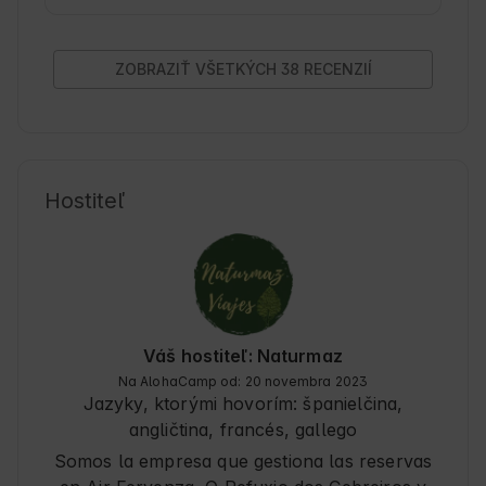
increíbles para hacerte una foto. Recomiendo 
pedir el desayuno que está riquísimo y muy 
completo. La atención top!

Volveremos seguro🫶🏻
ZOBRAZIŤ VŠETKÝCH 38 RECENZIÍ
Hostiteľ
Váš hostiteľ: Naturmaz
Na AlohaCamp od: 20 novembra 2023
Jazyky, ktorými hovorím:
španielčina,
angličtina
, francés, gallego
Somos la empresa que gestiona las reservas