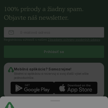
100% prírody a žiadny spam.
Objavte náš newsletter.
Registráciou súhlasíš s našimi
Zásadami ochrany osobných údajov
.
Prihlásiť sa
Mobilná aplikácia? Samozrejme!
Stiahni si aplikáciu a rezervuj si svoj ďalší výlet ešte
jednoduchšie.
Podmienky používania