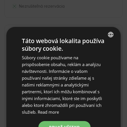
Nezrušiteľná rezervácia
Lokalita
Táto webová lokalita používa
Mazaricos, provincia La Coruña, Španielsko
súbory cookie.
ENGLISH
Súbory cookie používame na
SPANISH
prispôsobenie obsahu, reklám a analýzu
POLISH
návštevnosti. Informácie o vašom
používaní našej stránky zdieľame aj s
GERMAN
našimi reklamnými a analytickými
ITALIAN
partnermi, ktorí ich môžu kombinovať s
FRENCH
inými informáciami, ktoré ste im poskytli
alebo ktoré zhromaždili pri používaní ich
CZECH
služieb.
Read more
DUTCH
SLOVAK