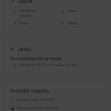
Okolie
Mestečko /
Lesy
Dedina
Hory
Rieka
Jedlá
Čo si môžete dať na mieste
Raňajky
(11 EUR / za osobu za deň)
Pravidlá objektu
Čas príchodu: Od 16:00
Čas odhlásenia: Do 12:00