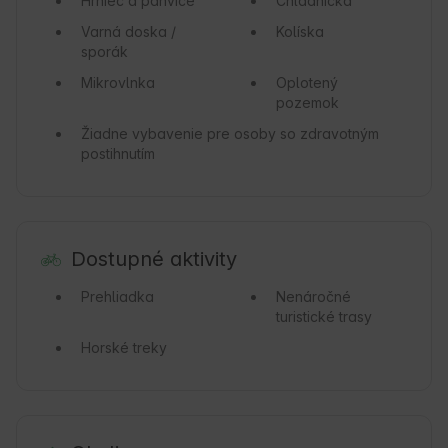
Hrniec a panvice
Chladnička
Varná doska /
Kolíska
sporák
Mikrovlnka
Oplotený
pozemok
Žiadne vybavenie pre osoby so zdravotným
postihnutím
Dostupné aktivity
Prehliadka
Nenáročné
turistické trasy
Horské treky