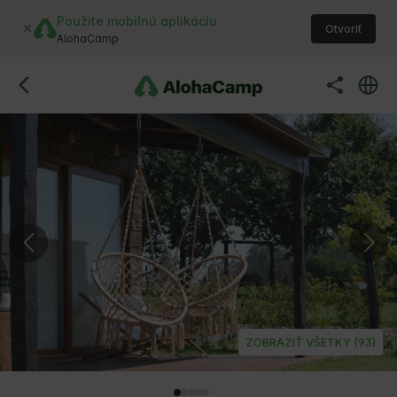
Použite mobilnú aplikáciu
Otvoriť
AlohaCamp
ZOBRAZIŤ VŠETKY (93)