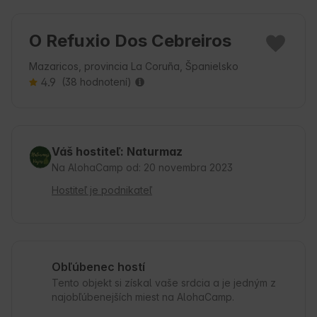
O Refuxio Dos Cebreiros
Mazaricos, provincia La Coruña, Španielsko
4.9
(38 hodnotení)
Váš hostiteľ: Naturmaz
Na AlohaCamp od: 20 novembra 2023
Hostiteľ je podnikateľ
Obľúbenec hostí
Tento objekt si získal vaše srdcia a je jedným z
najobľúbenejších miest na AlohaCamp.