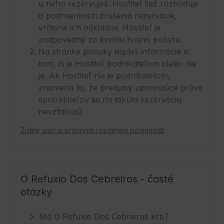
u neho rezervuješ. Hostiteľ tiež rozhoduje
o podmienkach zrušenia rezervácie,
vrátane ich nákladov. Hostiteľ je
zodpovedný za kvalitu tvojho pobytu.
Na stránke ponuky nájdeš informácie o
tom, či je Hostiteľ podnikateľom alebo nie
je. Ak Hostiteľ nie je podnikateľom,
znamená to, že predpisy upravujúce práva
spotrebiteľov sa na takúto rezerváciu
nevzťahujú.
Zistite viac o právnom rozdelení povinností
O Refuxio Dos Cebreiros - časté
otázky
Má O Refuxio Dos Cebreiros krb?