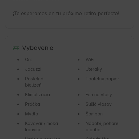
¡Te esperamos en tu próximo retiro perfecto!
Vybavenie
Gril
WiFi
Jacuzzi
Uteráky
Posteľná
Toaletný papier
bielizeň
Klimatizácia
Fén na vlasy
Práčka
Sušič vlasov
Mydlo
Šampón
Kávovar / moka
Nádobí, poháre
kanvica
a príbor