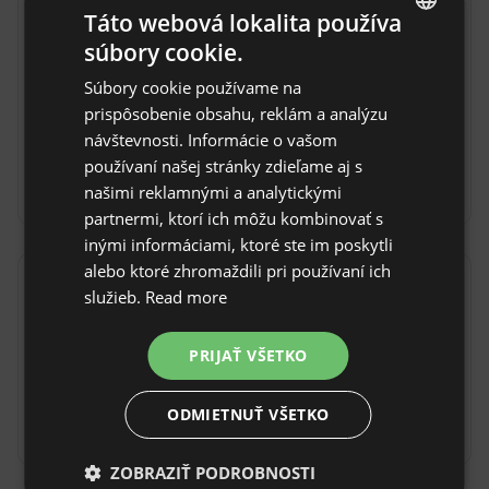
8 km). Odtiaľ vás
Táto webová lokalita používa
radi
súbory cookie.
ENGLISH
vyzdvihneme.
Súbory cookie používame na
Taxíkom
Existuje
SPANISH
prispôsobenie obsahu, reklám a analýzu
autobus na
POLISH
zavolanie –
návštevnosti. Informácie o vašom
miestna doprava
používaní našej stránky zdieľame aj s
GERMAN
rebus.
našimi reklamnými a analytickými
ITALIAN
partnermi, ktorí ich môžu kombinovať s
FRENCH
inými informáciami, ktoré ste im poskytli
alebo ktoré zhromaždili pri používaní ich
CZECH
Pravidlá objektu
služieb.
Read more
DUTCH
Čas príchodu: Od 15:00
SLOVAK
PRIJAŤ VŠETKO
Čas odhlásenia: Do 11:00
Bezplatné zrušenie rezervácie:
do 7 dní pred
ODMIETNUŤ VŠETKO
dátumom príchodu
ZOBRAZIŤ PODROBNOSTI