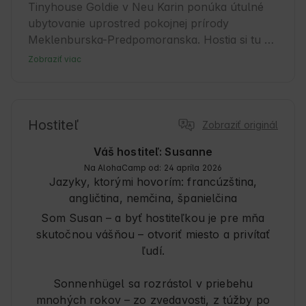
Tinyhouse Goldie v Neu Karin ponúka útulné 
ubytovanie uprostred pokojnej prírody 
Meklenburska-Predpomoranska. Hostia si tu 
môžu vychutnať uvoľnenú atmosféru, ideálnu 
Zobraziť viac
na oddych od každodenného života. 
Ubytovanie je ideálne pre cestovateľov, ktorí 
ocenia komfort a blízkosť prírody. Odtiaľto sa 
dá vyraziť na množstvo výletov do okolia. Či už 
Hostiteľ
Zobraziť originál
ide o turistiku, cyklistiku alebo jednoducho 
Váš hostiteľ: Susanne
vychutnávanie čerstvého vzduchu – Neu Karin 
Na AlohaCamp od: 24 apríla 2026
je príjemným miestom pre milovníkov prírody a 
Jazyky, ktorými hovorím:
francúzština,
dobrodruhov. Hostitelia sa postarajú o srdečnú 
angličtina, nemčina, španielčina
atmosféru a poskytnú užitočné tipy pre váš 
Som Susan – a byť hostiteľkou je pre mňa
pobyt.
skutočnou vášňou – otvoriť miesto a privítať
ľudí.
Sonnenhügel sa rozrástol v priebehu
mnohých rokov – zo zvedavosti, z túžby po