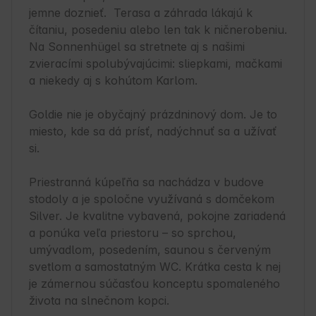
jemne doznieť.  Terasa a záhrada lákajú k 
čítaniu, posedeniu alebo len tak k ničnerobeniu.  
Na Sonnenhügel sa stretnete aj s našimi 
zvieracími spolubývajúcimi: sliepkami, mačkami 
a niekedy aj s kohútom Karlom.

Goldie nie je obyčajný prázdninový dom. Je to 
miesto, kde sa dá prísť, nadýchnuť sa a užívať 
si.

Priestranná kúpeľňa sa nachádza v budove 
stodoly a je spoločne využívaná s domčekom 
Silver. Je kvalitne vybavená, pokojne zariadená 
a ponúka veľa priestoru – so sprchou, 
umývadlom, posedením, saunou s červeným 
svetlom a samostatným WC. Krátka cesta k nej 
je zámernou súčasťou konceptu spomaleného 
života na slnečnom kopci.