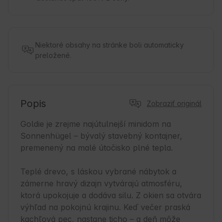
Niektoré obsahy na stránke boli automaticky
preložené.
Popis
Zobraziť originál
Goldie je zrejme najútulnejší minidom na 
Sonnenhügel – bývalý stavebný kontajner, 
premenený na malé útočisko plné tepla.

Teplé drevo, s láskou vybrané nábytok a 
zámerne hravý dizajn vytvárajú atmosféru, 
ktorá upokojuje a dodáva silu. Z okien sa otvára 
výhľad na pokojnú krajinu. Keď večer praská 
kachľová pec, nastane ticho – a deň môže 