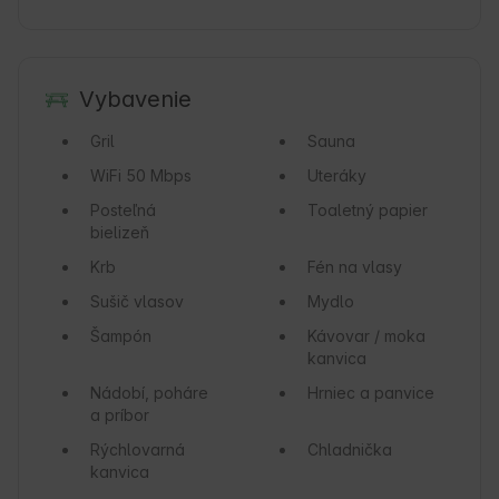
Vybavenie
Gril
Sauna
WiFi
50 Mbps
Uteráky
Posteľná
Toaletný papier
bielizeň
Krb
Fén na vlasy
Sušič vlasov
Mydlo
Šampón
Kávovar / moka
kanvica
Nádobí, poháre
Hrniec a panvice
a príbor
Rýchlovarná
Chladnička
kanvica