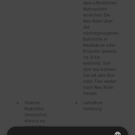
dem öffentlichen
Nahverkehr
erreichen Sie
Neu Karin über
die
nächstgelegenen
Bahnhöfe in
Neubukow oder
Kröpelin (jeweils
ca. 8 km
entfernt). Von
dort aus können
Sie mit dem Bus
oder Taxi weiter
nach Neu Karin
fahren.
Vlakom
Lietadlom
Najbližšia
Hamburg
železničná
stanica sa
nachádza v
Neubukowe (cca