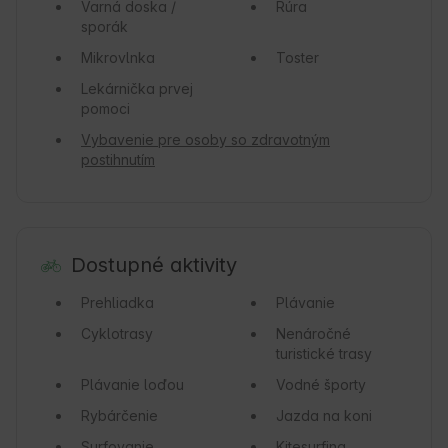
Varná doska /
Rúra
sporák
Mikrovlnka
Toster
Lekárnička prvej
pomoci
Vybavenie pre osoby so zdravotným
postihnutím
Dostupné aktivity
Prehliadka
Plávanie
Cyklotrasy
Nenáročné
turistické trasy
Plávanie loďou
Vodné športy
Rybárčenie
Jazda na koni
Surfovanie
Kitesurfing