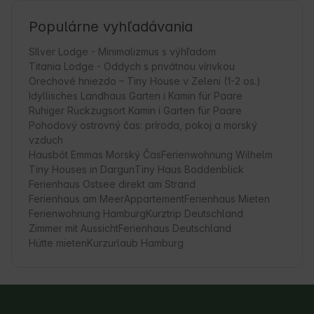
Populárne vyhľadávania
SIlver Lodge - Minimalizmus s výhľadom
Titania Lodge - Oddych s privátnou vírivkou
Orechové hniezdo – Tiny House v Zeleni (1-2 os.)
Idyllisches Landhaus Garten i Kamin für Paare
Ruhiger Rückzugsort Kamin i Garten für Paare
Pohodový ostrovný čas: príroda, pokoj a morský
vzduch
Hausbót Emmas Morský Čas
Ferienwohnung Wilhelm
Tiny Houses in Dargun
Tiny Haus Boddenblick
Ferienhaus Ostsee direkt am Strand
Ferienhaus am Meer
Appartement
Ferienhaus Mieten
Ferienwohnung Hamburg
Kurztrip Deutschland
Zimmer mit Aussicht
Ferienhaus Deutschland
Hütte mieten
Kurzurlaub Hamburg