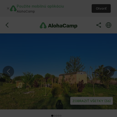
Použite mobilnú aplikáciu
Otvoriť
AlohaCamp
ZOBRAZIŤ VŠETKY (36)