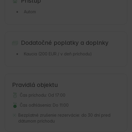
Prístup
Autom
Dodatočné poplatky a doplnky
Kaucia
(200 EUR / v deň príchodu)
Pravidlá objektu
Čas príchodu: Od 17:00
Čas odhlásenia: Do 11:00
Bezplatné zrušenie rezervácie:
do 30 dní pred
dátumom príchodu