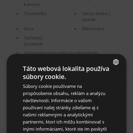
kanvica
Chladnička
Varná doska /
sporák
Rúra
Mikrovlnka
Oplotený
pozemok
Vybavenie pre osoby so zdravotným
postihnutím
Táto webová lokalita používa
súbory cookie.
ENGLISH
Súbory cookie používame na
SPANISH
Dostupné aktivity
prispôsobenie obsahu, reklám a analýzu
POLISH
návštevnosti. Informácie o vašom
Prehliadka
Plávanie
používaní našej stránky zdieľame aj s
GERMAN
Lezenie
Cyklotrasy
našimi reklamnými a analytickými
ITALIAN
Nenáročné
Horské treky
partnermi, ktorí ich môžu kombinovať s
turistické trasy
FRENCH
inými informáciami, ktoré ste im poskytli