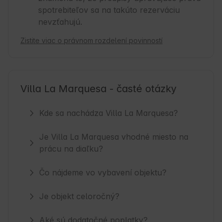
spotrebiteľov sa na takúto rezerváciu
nevzťahujú.
Zistite viac o právnom rozdelení povinností
Villa La Marquesa - časté otázky
Kde sa nachádza Villa La Marquesa?
Je Villa La Marquesa vhodné miesto na
prácu na diaľku?
Čo nájdeme vo vybavení objektu?
Je objekt celoročný?
Aké sú dodatočné poplatky?