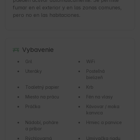
pueden activar automáticamente. Se permite 
fumar en el exterior y en las zonas comunes, 
pero no en las habitaciones.
Vybavenie
Gril
WiFi
Uteráky
Posteľná
bielizeň
Toaletný papier
Krb
Miesto na prácu
Fén na vlasy
Práčka
Kávovar / moka
kanvica
Nádobí, poháre
Hrniec a panvice
a príbor
Rýchlovarná
Umývačka riadu