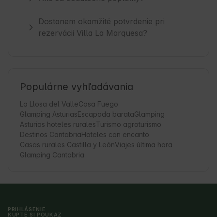
Dostanem okamžité potvrdenie pri
rezervácii Villa La Marquesa?
Populárne vyhľadávania
La Llosa del Valle
Casa Fuego
Glamping Asturias
Escapada barata
Glamping
Asturias hoteles rurales
Turismo agroturismo
Destinos Cantabria
Hoteles con encanto
Casas rurales Castilla y León
Viajes última hora
Glamping Cantabria
PRIHLÁSENIE
KÚPTE SI POUKAZ