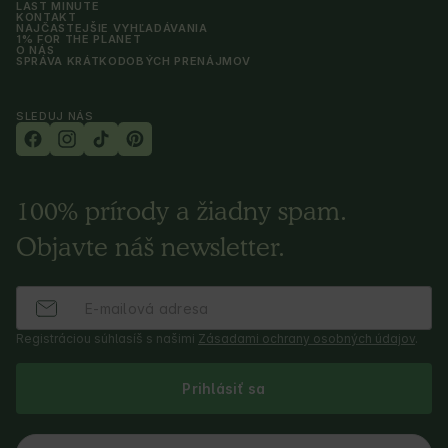
LAST MINUTE
KONTAKT
NAJČASTEJŠIE VYHĽADÁVANIA
1% FOR THE PLANET
O NÁS
SPRÁVA KRÁTKODOBÝCH PRENÁJMOV
SLEDUJ NÁS
100% prírody a žiadny spam.
Objavte náš newsletter.
Registráciou súhlasíš s našimi
Zásadami ochrany osobných údajov
.
Prihlásiť sa