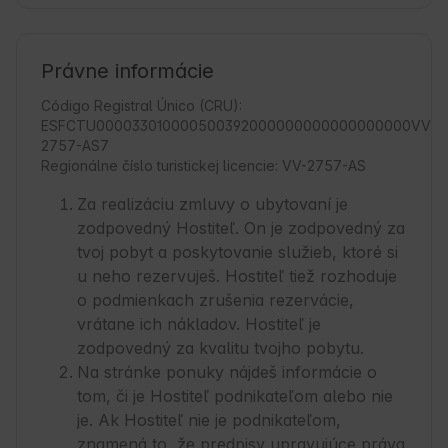
Právne informácie
Código Registral Único (CRU):
ESFCTU000033010000500392000000000000000000VV-
2757-AS7
Regionálne číslo turistickej licencie: VV-2757-AS
Za realizáciu zmluvy o ubytovaní je
zodpovedný Hostiteľ. On je zodpovedný za
tvoj pobyt a poskytovanie služieb, ktoré si
u neho rezervuješ. Hostiteľ tiež rozhoduje
o podmienkach zrušenia rezervácie,
vrátane ich nákladov. Hostiteľ je
zodpovedný za kvalitu tvojho pobytu.
Na stránke ponuky nájdeš informácie o
tom, či je Hostiteľ podnikateľom alebo nie
je. Ak Hostiteľ nie je podnikateľom,
znamená to, že predpisy upravujúce práva