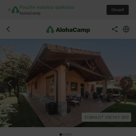
Použite mobilnú aplikáciu
Otvoriť
AlohaCamp
ZOBRAZIŤ VŠETKY (85)