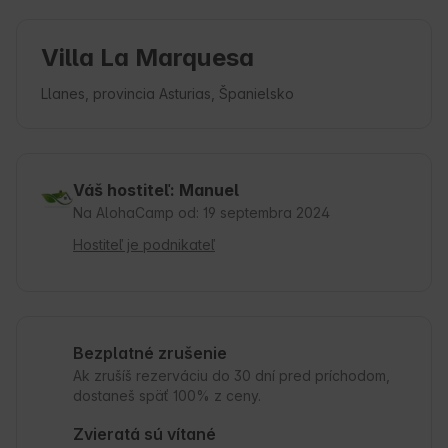
Villa La Marquesa
Llanes, provincia Asturias, Španielsko
Váš hostiteľ: Manuel
Na AlohaCamp od: 19 septembra 2024
Hostiteľ je podnikateľ
Bezplatné zrušenie
Ak zrušíš rezerváciu do 30 dní pred príchodom,
dostaneš späť 100% z ceny.
Zvieratá sú vítané