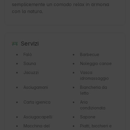
semplicemente un comodo relax in armonia 
con la natura.
Servizi
Falò
Barbecue
Sauna
Noleggio canoe
Jacuzzi
Vasca
idromassaggio
Asciugamani
Biancheria da
letto
Carta igienica
Aria
condizionata
Asciugacapelli
Sapone
Macchina del
Piatti, bicchieri e