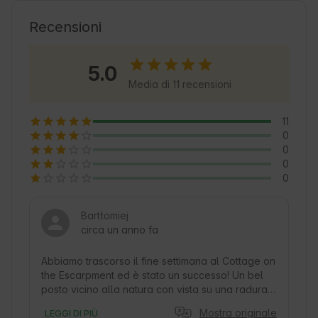
regione e godere delle attrazioni turistiche 
locali. Nella zona troverete silenzio, aria pulita 
Recensioni
e un'atmosfera amichevole, che favorisce il 
relax e la tranquillità. Gli ospiti possono contare 
5.0
su condizioni confortevoli e sulla vicinanza alla 
Media di 11 recensioni
natura, che rendono questo cottage un luogo 
unico sulla mappa dei viaggi.
11
0
0
0
0
Bartłomiej
circa un anno fa
Abbiamo trascorso il fine settimana al Cottage on 
the Escarpment ed è stato un successo! Un bel 
posto vicino alla natura con vista su una radura e 
una foresta, vicino a un bacino idrico. Il cottage 
Mostra originale
LEGGI DI PIÙ
stesso e l'area circostante erano ben preparati. 