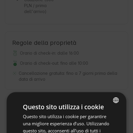
PLN / prima
dell'arrivo)
Regole della proprietà
Orario di check-in: dalle 16:00
Orario di check-out: fino alle 10:00
Cancellazione gratuita:
fino a 7 giorni prima della
data di arrivo
Questo sito utilizza i cookie
Posizione
Nielisz, Voivodato lubelskie, Polonia
Questo sito utilizza i cookie per garantire
ENGLISH
una migliore esperienza d’uso. Utilizzando
SPANISH
questo sito, acconsenti all’uso di tutti i