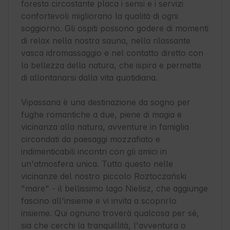
foresta circostante placa i sensi e i servizi 
confortevoli migliorano la qualità di ogni 
soggiorno. Gli ospiti possono godere di momenti 
di relax nella nostra sauna, nella rilassante 
vasca idromassaggio e nel contatto diretto con 
la bellezza della natura, che ispira e permette 
di allontanarsi dalla vita quotidiana.

Vipassana è una destinazione da sogno per 
fughe romantiche a due, piene di magia e 
vicinanza alla natura, avventure in famiglia 
circondati da paesaggi mozzafiato e 
indimenticabili incontri con gli amici in 
un'atmosfera unica. Tutto questo nelle 
vicinanze del nostro piccolo Roztoczański 
"mare" - il bellissimo lago Nielisz, che aggiunge 
fascino all'insieme e vi invita a scoprirlo 
insieme. Qui ognuno troverà qualcosa per sé, 
sia che cerchi la tranquillità, l'avventura o 