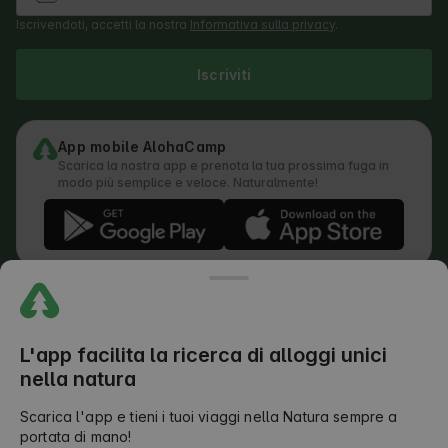
Iscrivendoti, accetti la nostra
Informativa sulla privacy
.
Iscriviti
App mobile AlohaCamp
Scarica la nostra app e prenota la tua prossima fuga in
modo più semplice e veloce. Naturalmente!
Regolamento
Come funziona la ricerca
Informativa sulla privacy
Informativa sui cookie
L'app facilita la ricerca di alloggi unici
Politica di invio delle recensioni
nella natura
Distribuzione legale delle responsabilità
Termini e condizioni di Outdoors Club
Scarica l'app e tieni i tuoi viaggi nella Natura sempre a
portata di mano!
©
2026
AlohaCamp. Tutti i diritti riservati.