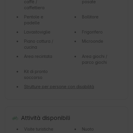
caffè /
posate
caffettiera
Pentole e
Bollitore
padelle
Lavastoviglie
Frigorifero
Piano cottura /
Microonde
cucina
Area recintata
Area giochi /
parco giochi
Kit di pronto
soccorso
Strutture per persone con disabilità
Attività disponibili
Visite turistiche
Nuoto