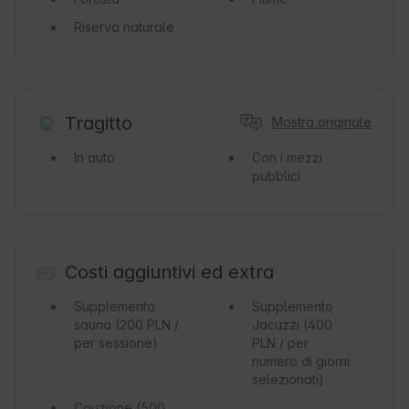
Riserva naturale
Tragitto
Mostra originale
In auto
Con i mezzi
pubblici
Costi aggiuntivi ed extra
Supplemento
Supplemento
sauna
(200 PLN /
Jacuzzi
(400
per sessione)
PLN / per
numero di giorni
selezionati)
Cauzione
(500