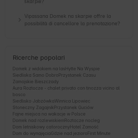
skarpie?
Vipassana Domek na skarpie offre la
possibilità di cancellare la prenotazione?
Ricerche popolari
Domek z widokiem na las
Hytte Na Wyspie
Siedliska Samo Dobro
Przystanek Czasu
Zamojskie Bieszczady
Aura Roztocze - chalet privato con tinozza vicino al
bosco
Siedlisko Jabzówka
Winnica Lipowiec
Słoneczny Zagajnik
Przystanek Guciów
Fajne miejsca na wakacje w Polsce
Domek nad rozlewiskiem
Roztocze nocleg
Dom letniskowy całoroczny
Hotel Zamość
Dom do wynajęcia
Gdzie nad jezioro
First Minute