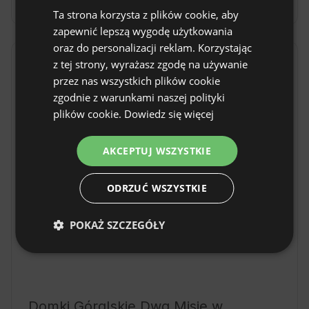
Ta strona korzysta z plików cookie, aby
SPANISH
zapewnić lepszą wygodę użytkowania
POLISH
oraz do personalizacji reklam. Korzystając
z tej strony, wyrażasz zgodę na używanie
GERMAN
Lokalizacja
przez nas wszystkich plików cookie
Bukowina Tatrzańska, woj. małopolskie, Polska
ITALIAN
zgodnie z warunkami naszej polityki
FRENCH
plików cookie.
Dowiedz się więcej
CZECH
AKCEPTUJ WSZYSTKIE
DUTCH
SLOVAK
ODRZUĆ WSZYSTKIE
POKAŻ SZCZEGÓŁY
Domki Góralskie Dwa Misie w