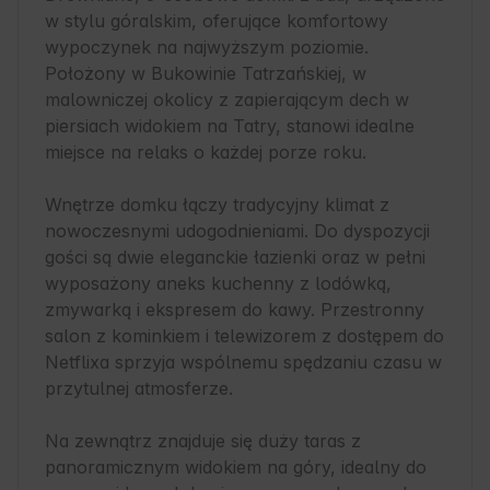
w stylu góralskim, oferujące komfortowy 
wypoczynek na najwyższym poziomie. 
Położony w Bukowinie Tatrzańskiej, w 
malowniczej okolicy z zapierającym dech w 
piersiach widokiem na Tatry, stanowi idealne 
miejsce na relaks o każdej porze roku.

Wnętrze domku łączy tradycyjny klimat z 
nowoczesnymi udogodnieniami. Do dyspozycji 
gości są dwie eleganckie łazienki oraz w pełni 
wyposażony aneks kuchenny z lodówką, 
zmywarką i ekspresem do kawy. Przestronny 
salon z kominkiem i telewizorem z dostępem do 
Netflixa sprzyja wspólnemu spędzaniu czasu w 
przytulnej atmosferze. 

Na zewnątrz znajduje się duży taras z 
panoramicznym widokiem na góry, idealny do 