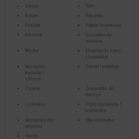
Sauna
WiFi
Basen
Ręczniki
Pościel
Papier toaletowy
Kominek
Suszarka do
włosów
Mydło
Ekspres do kawy
/ kawiarka
Naczynia,
Garnki i patelnie
kieliszki i
sztućce
Czajnik
Zmywarka do
naczyń
Lodówka
Płyta kuchenna /
kuchenka
Wanienka dla
Mikrofalówka
dziecka
Strefa