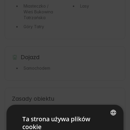
Miasteczko /
Lasy
Wieś
Bukowina
Tatrzańska
Góry
Tatry
Dojazd
Samochodem
Zasady obiektu
Godziny zameldowania: od 15:00 do 22:00
Ta strona używa plików
Godzina wymeldowania: Do 11:00
cookie
ENGLISH
Rezerwacja bezzwrotna