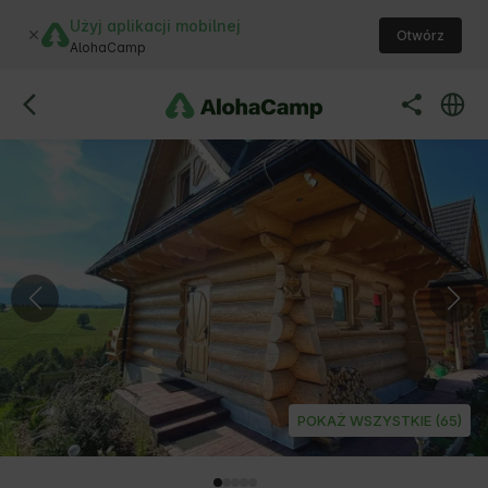
Użyj aplikacji mobilnej
Otwórz
AlohaCamp
POKAŻ WSZYSTKIE (65)