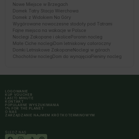
Nowe Miejsce w Brzegach
Domek Tatry Stacja Wierchowa
Domek z Widokiem Na Góry
Wygórowane nowoczesne stodoły pod Tatrami
Fajne miejsca na wakacje w Polsce
Noclegi Zakopane i okolice
Poronin nocleg
Małe Ciche noclegi
Dom letniskowy całoroczny
Domki Letniskowe Zakopane
Noclegi w górach
Chochołów nocleg
Dom do wynajęcia
Pieniny nocleg
LOGOWANIE
KUP VOUCHER
LAS(T) MINUTE
KONTAKT
POPULARNE WYSZUKIWANIA
1% FOR THE PLANET
O NAS
ZARZĄDZANIE NAJMEM KRÓTKOTERMINOWYM
ŚLEDŹ NAS