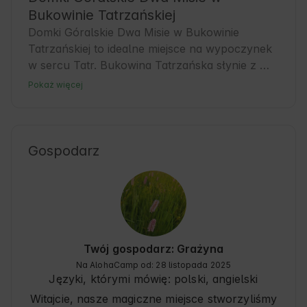
Bukowinie Tatrzańskiej
Domki Góralskie Dwa Misie w Bukowinie 
Tatrzańskiej to idealne miejsce na wypoczynek 
w sercu Tatr. Bukowina Tatrzańska słynie z 
pięknej górskiej przyrody i tradycyjnej kultury 
Pokaż więcej
góralskiej. To doskonała baza dla gości, którzy 
chcą aktywnie spędzić czas – od pieszych 
wędrówek po zimowe szaleństwo na stokach. 
Komfortowe domki zapewniają przytulną 
Gospodarz
atmosferę i bliskość natury, co sprzyja 
relaksowi po dniu pełnym przygód. Goście 
docenią również lokalne smaki i regionalną 
gościnność gospodarzy.
Twój gospodarz: Grażyna
Na AlohaCamp od: 28 listopada 2025
Języki, którymi mówię:
polski, angielski
Witajcie, nasze magiczne miejsce stworzyliśmy