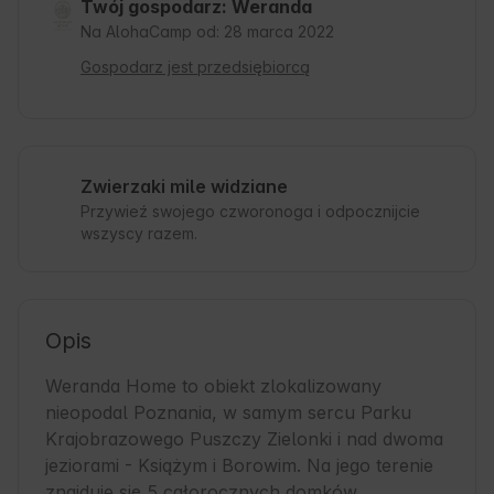
Twój gospodarz: Weranda
Na AlohaCamp od: 28 marca 2022
Gospodarz jest przedsiębiorcą
Zwierzaki mile widziane
Przywieź swojego czworonoga i odpocznijcie
wszyscy razem.
Opis
Weranda Home to obiekt zlokalizowany 
nieopodal Poznania, w samym sercu Parku 
Krajobrazowego Puszczy Zielonki i nad dwoma 
jeziorami - Książym i Borowim. Na jego terenie 
znajduje się 5 całorocznych domków 