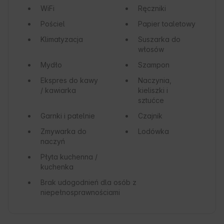
WiFi
Ręczniki
Pościel
Papier toaletowy
Klimatyzacja
Suszarka do
włosów
Mydło
Szampon
Ekspres do kawy
Naczynia,
/ kawiarka
kieliszki i
sztućce
Garnki i patelnie
Czajnik
Zmywarka do
Lodówka
naczyń
Płyta kuchenna /
kuchenka
Brak udogodnień dla osób z
niepełnosprawnościami