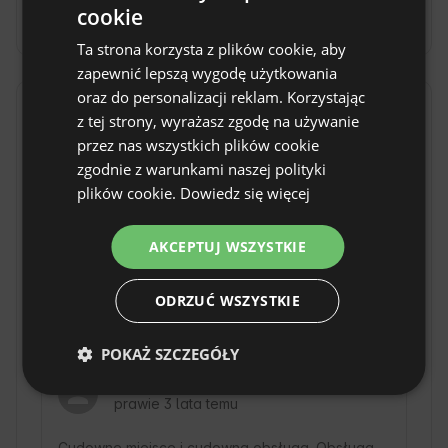
cookie
wielkopolskim, zachwyca spokojem i zielenią. 
ENGLISH
Pokaż więcej
To świetna baza dla Gości, którzy chcą 
Ta strona korzysta z plików cookie, aby
SPANISH
odkrywać uroki regionu i cieszyć się 
zapewnić lepszą wygodę użytkowania
komfortowym zakwaterowaniem. W okolicy 
POLISH
oraz do personalizacji reklam. Korzystając
znajdziesz liczne szlaki spacerowe i rowerowe, 
Opinie
z tej strony, wyrażasz zgodę na używanie
GERMAN
a także lokalne atrakcje, które umilą każdy 
przez nas wszystkich plików cookie
ITALIAN
dzień podróży. Poznaj lokalną kulturę i ciesz 
zgodnie z warunkami naszej polityki
4.9
się ciszą z dala od miejskiego zgiełku 🍃.
FRENCH
plików cookie.
Dowiedz się więcej
Na podstawie 22 ocen.
CZECH
AKCEPTUJ WSZYSTKIE
21
DUTCH
0
1
SLOVAK
ODRZUĆ WSZYSTKIE
0
0
POKAŻ SZCZEGÓŁY
Weronika
prawie 3 lata temu
Cudowne miejsce i cudowna obsługa. Obsługa 