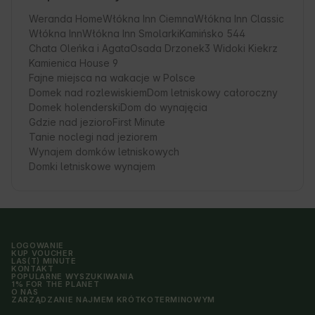
Weranda Home
Włókna Inn Ciemna
Włókna Inn Classic
Włókna Inn
Włókna Inn Smolarki
Kamińsko 544
Chata Oleńka i Agata
Osada Drzonek
3 Widoki Kiekrz
Kamienica House 9
Fajne miejsca na wakacje w Polsce
Domek nad rozlewiskiem
Dom letniskowy całoroczny
Domek holenderski
Dom do wynajęcia
Gdzie nad jezioro
First Minute
Tanie noclegi nad jeziorem
Wynajem domków letniskowych
Domki letniskowe wynajem
LOGOWANIE
KUP VOUCHER
LAS(T) MINUTE
KONTAKT
POPULARNE WYSZUKIWANIA
1% FOR THE PLANET
O NAS
ZARZĄDZANIE NAJMEM KRÓTKOTERMINOWYM