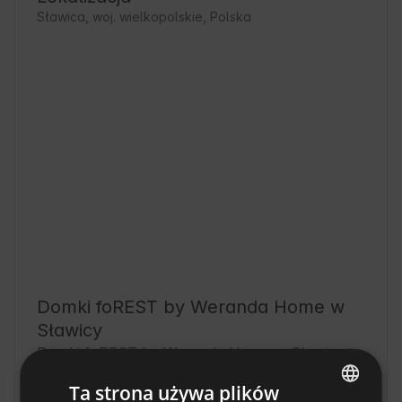
Sławica, woj. wielkopolskie, Polska
Domki foREST by Weranda Home w
Sławicy
Domki foREST by Weranda Home w Sławicy to 
idealne miejsce na wypoczynek blisko Natury. 
Ta strona używa plików
Sławica, położona w województwie 