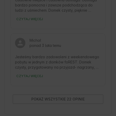
bardzo pomocna i zawsze podchodząca do 
ludzi z uśmiechem. Domek czysty, pięknie 
wyglądający w cudownym klimacie. Możliwość 
CZYTAJ WIĘCEJ
skorzystania z sauny, rowerów czy łódki na 
prywatnym jeziorze. Jedzenie przepyszne. 
Śniadania bardzo rozbudowane, a obiady i 
tradycyjne i ciekawe. Na pewno wrócimy
Michał
ponad 3 lata temu
Jesteśmy bardzo zadowoleni z weekendowego 
pobytu w jednym z domków foREST. Domek 
czysty, przygotowany na przyjazd- nagrzany, 
wyposażony, z miłym widokiem na drzewa. 
CZYTAJ WIĘCEJ
Obsługa bardzo sympatyczna i pomocna. 
Chętnie wrócimy w cieplejsze miesiące żeby 
skorzystać z atrakcji takich jak sauna czy 
grillowanie i chillowanoe 
POKAŻ WSZYSTKIE 22 OPINIE