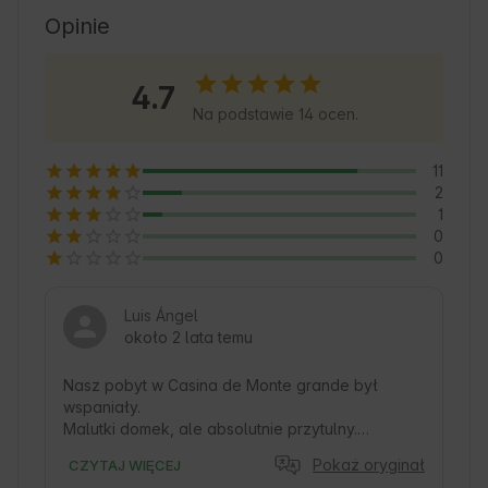
miejscem dla turystyki wiejskiej, ze szlakami i 
Opinie
zakątkami, które zachęcają do przygody i 
relaksu. Goście znajdą tu naturalne 
4.7
schronienie, aby odłączyć się i przeżyć 
Na podstawie 14 ocen.
niezapomniane chwile w autentycznym i 
uroczym otoczeniu. 🍃
11
2
1
0
0
Luis Ángel
około 2 lata temu
Nasz pobyt w Casina de Monte grande był 
wspaniały.

Malutki domek, ale absolutnie przytulny.

Był deszczowy i zimny dzień, co było dla nas 
Pokaż oryginał
CZYTAJ WIĘCEJ
wspaniałe, aby cieszyć się ciepłem i światłem 