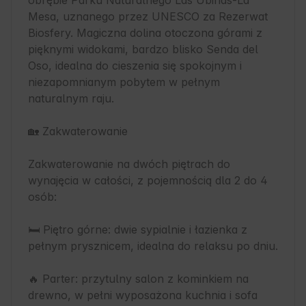
obrębie Parku Naturalnego Las Ubiñas-La 
Mesa, uznanego przez UNESCO za Rezerwat 
Biosfery. Magiczna dolina otoczona górami z 
pięknymi widokami, bardzo blisko Senda del 
Oso, idealna do cieszenia się spokojnym i 
niezapomnianym pobytem w pełnym 
naturalnym raju.

🏡 Zakwaterowanie

Zakwaterowanie na dwóch piętrach do 
wynajęcia w całości, z pojemnością dla 2 do 4 
osób:

🛏️ Piętro górne: dwie sypialnie i łazienka z 
pełnym prysznicem, idealna do relaksu po dniu.

🔥 Parter: przytulny salon z kominkiem na 
drewno, w pełni wyposażona kuchnia i sofa 