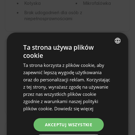
Kołyska
Mikrofalówka
Brak udogodnień dla osób z
niepełnosprawnościami
Ta strona używa plików
Dostępne aktywności
cookie
ENGLISH
Zwiedzanie
Wspinaczka
Ta strona korzysta z plików cookie, aby
SPANISH
Trasy rowerowe
Niewymagające
zapewnić lepszą wygodę użytkowania
POLISH
szlaki piesze
oraz do personalizacji reklam. Korzystając
z tej strony, wyrażasz zgodę na używanie
Trekkingi
Pływanie
GERMAN
górskie
kajakiem
przez nas wszystkich plików cookie
ITALIAN
zgodnie z warunkami naszej polityki
Wędkarstwo
Jazda konna
FRENCH
plików cookie.
Dowiedz się więcej
CZECH
AKCEPTUJ WSZYSTKIE
DUTCH
Okolica