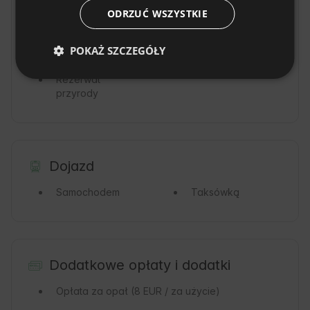
SLOVAK
ODRZUĆ WSZYSTKIE
Miasteczko /
Lasy
Wieś
POKAŻ SZCZEGÓŁY
Góry
Rzeka
Rezerwat
przyrody
Dojazd
Samochodem
Taksówką
Dodatkowe opłaty i dodatki
Opłata za opał
(8 EUR / za użycie)