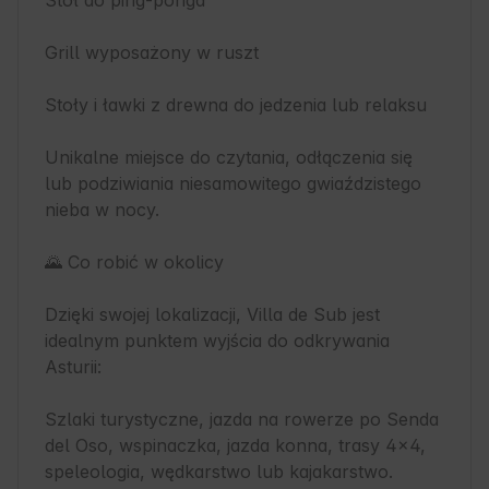
Stół do ping-ponga

Grill wyposażony w ruszt

Stoły i ławki z drewna do jedzenia lub relaksu

Unikalne miejsce do czytania, odłączenia się 
lub podziwiania niesamowitego gwiaździstego 
nieba w nocy.

🌄 Co robić w okolicy

Dzięki swojej lokalizacji, Villa de Sub jest 
idealnym punktem wyjścia do odkrywania 
Asturii:

Szlaki turystyczne, jazda na rowerze po Senda 
del Oso, wspinaczka, jazda konna, trasy 4x4, 
speleologia, wędkarstwo lub kajakarstwo.
