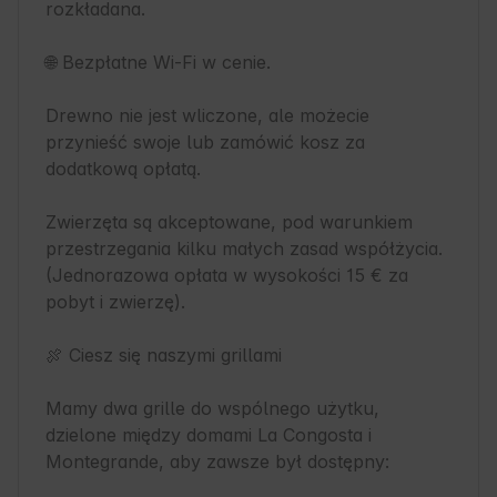
rozkładana.

🌐 Bezpłatne Wi-Fi w cenie.

Drewno nie jest wliczone, ale możecie 
przynieść swoje lub zamówić kosz za 
dodatkową opłatą.

Zwierzęta są akceptowane, pod warunkiem 
przestrzegania kilku małych zasad współżycia. 
(Jednorazowa opłata w wysokości 15 € za 
pobyt i zwierzę).

🍖 Ciesz się naszymi grillami

Mamy dwa grille do wspólnego użytku, 
dzielone między domami La Congosta i 
Montegrande, aby zawsze był dostępny:
