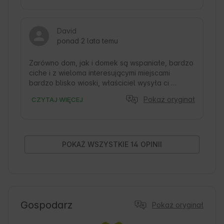
magii ognia w kominku 😊

Dostępne są gry planszowe.

Krótko mówiąc, całkowicie godne polecenia. 
David
Absolutna cisza, przerywana jedynie śpiewem 
ponad 2 lata temu
ptaków o świcie 😊🌄
Zarówno dom, jak i domek są wspaniałe, bardzo 
ciche i z wieloma interesującymi miejscami 
bardzo blisko wioski, właściciel wysyła ci 
pocztę, która jest niesamowita z przydatnymi 
Pokaż oryginał
CZYTAJ WIĘCEJ
informacjami, które przynosi, polecam 
przeczytanie tego wszystkiego. Zachwycony 👌🏻
POKAŻ WSZYSTKIE 14 OPINII
Gospodarz
Pokaż oryginał