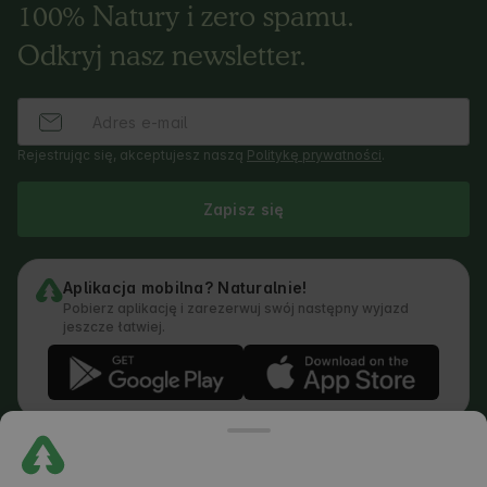
100% Natury i zero spamu.
Odkryj nasz newsletter.
Rejestrując się, akceptujesz naszą
Politykę prywatności
.
Zapisz się
Aplikacja mobilna? Naturalnie!
Pobierz aplikację i zarezerwuj swój następny wyjazd
jeszcze łatwiej.
Regulamin
Jak działa wyszukiwarka
Polityka prywatności