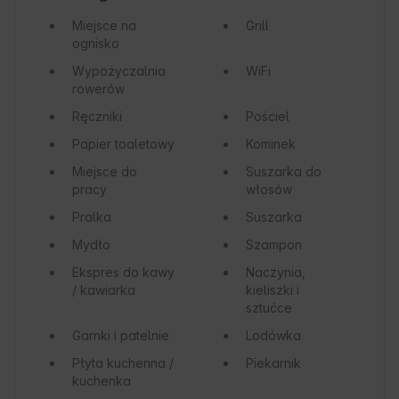
Miejsce na
Grill
ognisko
Wypożyczalnia
WiFi
rowerów
Ręczniki
Pościel
Papier toaletowy
Kominek
Miejsce do
Suszarka do
pracy
włosów
Pralka
Suszarka
Mydło
Szampon
Ekspres do kawy
Naczynia,
/ kawiarka
kieliszki i
sztućce
Garnki i patelnie
Lodówka
Płyta kuchenna /
Piekarnik
kuchenka