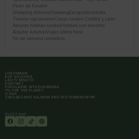
Pisón de Fondón
Glamping Asturias
Glamping
Escapada barata
Turismo agroturismo
Casas rurales Castilla y León
Asturias hoteles rurales
Hoteles con encanto
Alquiler Asturias
Viajes última hora
Fin de semana romántico
LOGOWANIE
KUP VOUCHER
LAS(T) MINUTE
KONTAKT
POPULARNE WYSZUKIWANIA
1% FOR THE PLANET
O NAS
ZARZĄDZANIE NAJMEM KRÓTKOTERMINOWYM
ŚLEDŹ NAS