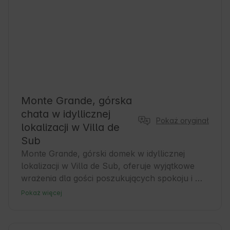
Monte Grande, górska
chata w idyllicznej
Pokaż oryginał
lokalizacji w Villa de
Sub
Monte Grande, górski domek w idyllicznej 
lokalizacji w Villa de Sub, oferuje wyjątkowe 
wrażenia dla gości poszukujących spokoju i 
kontaktu z naturą. Ten przytulny domek jest 
Pokaż więcej
idealny dla tych, którzy chcą odkrywać Asturię 
i cieszyć się jej bogatą historią i zielonymi 
krajobrazami. Villa de Sub jest idealnym 