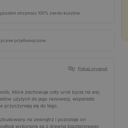
zyjazdem otrzymasz 100% zwrotu kosztów.
atycznie przetłumaczone.
Pokaż oryginał
sób, które zachowuje cały urok bycia na wsi; 
iałów użytych do jego renowacji, wspaniała 
e przyczyniają się do tego.

 zbudowany na zewnątrz i pozostaje on 
 podłogi wykonane są z drewna kasztanowego 