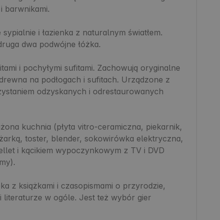
 barwnikami.

ypialnie i łazienka z naturalnym światłem. 
druga dwa podwójne łóżka.

itami i pochyłymi sufitami. Zachowują oryginalne 
drewna na podłogach i sufitach. Urządzone z 
rzystaniem odzyskanych i odrestaurowanych 
żona kuchnia (płyta vitro-ceramiczna, piekarnik, 
arką, toster, blender, sokowirówka elektryczna, 
pellet i kącikiem wypoczynkowym z TV i DVD 
y).

ka z książkami i czasopismami o przyrodzie, 
literaturze w ogóle. Jest też wybór gier 