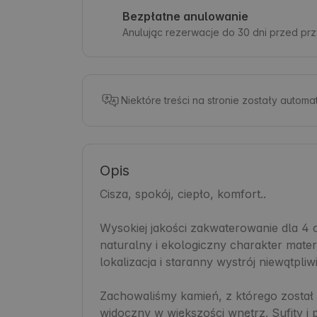
Bezpłatne anulowanie
Anulując rezerwacje do 30 dni przed pr
Niektóre treści na stronie zostały autom
Opis
Cisza, spokój, ciepło, komfort..

Wysokiej jakości zakwaterowanie dla 4 o
naturalny i ekologiczny charakter mater
lokalizacja i staranny wystrój niewątpliwi
Zachowaliśmy kamień, z którego został
widoczny w większości wnętrz. Sufity i