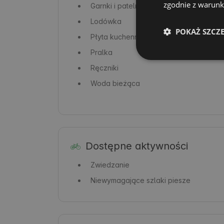
zgodnie z warunka
Garnki i patelnie
Lodówka
POKAŻ SZCZ
Płyta kuchenna / kuchenka
Pralka
Ręczniki
Woda bieżąca
Dostępne aktywności
Zwiedzanie
Niewymagające szlaki piesze