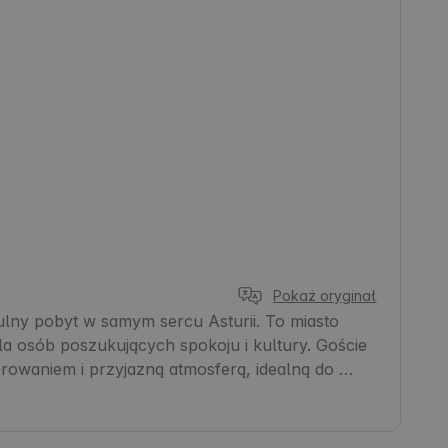
Pokaż oryginał
lny pobyt w samym sercu Asturii. To miasto 
 dla osób poszukujących spokoju i kultury. Goście 
owaniem i przyjazną atmosferą, idealną do 
cyjnego rynku i typowej architektury, które 
 również doskonała baza wypadowa do odkrywania 
ronomii. 🌿