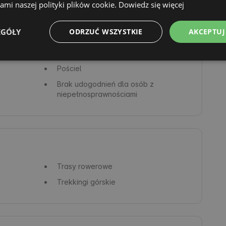
mi naszej polityki plików cookie.
Dowiedz się więcej
Naczynia, kieliszki i sztućce
Zmywarka do naczyń
EGÓŁY
ODRZUĆ WSZYSTKIE
AKCEPTUJ
Piekarnik
Kominek
Pościel
Brak udogodnień dla osób z
niepełnosprawnościami
Trasy rowerowe
Trekkingi górskie