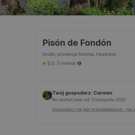
Pisón de Fondón
Grado, prowincja Asturias, Hiszpania
5.0
(1 ocena)
Twój gospodarz: Carmen
Na AlohaCamp od: 11 listopada 2022
Gospodarz nie jest przedsiębiorcą - nie