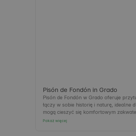
Pisón de Fondón in Grado
Pisón de Fondón w Grado oferuje przytu
łączy w sobie historię i naturę, idealne
mogą cieszyć się komfortowym zakwater
zwiedzania regionu. Grado słynie z trady
Pokaż więcej
odzwierciedlają istotę Asturii. Jest to
naturalnych krajobrazów i lokalnej gast