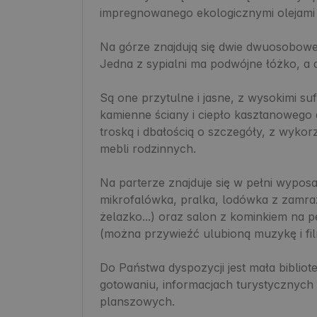
impregnowanego ekologicznymi olejami i
Na górze znajdują się dwie dwuosobowe s
Jedna z sypialni ma podwójne łóżko, a 
Są one przytulne i jasne, z wysokimi suf
kamienne ściany i ciepło kasztanowego 
troską i dbałością o szczegóły, z wyko
mebli rodzinnych.

Na parterze znajduje się w pełni wyposa
mikrofalówka, pralka, lodówka z zamraż
żelazko...) oraz salon z kominkiem na 
(można przywieźć ulubioną muzykę i film
Do Państwa dyspozycji jest mała bibliote
gotowaniu, informacjach turystycznych i 
planszowych.
