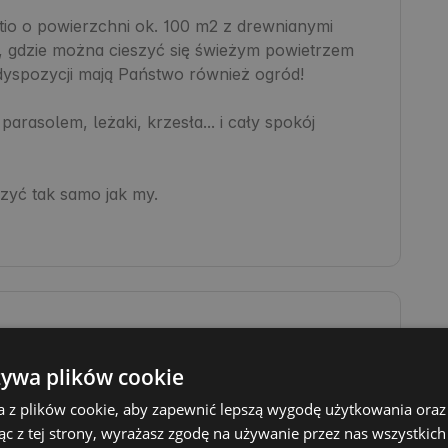
io o powierzchni ok. 100 m2 z drewnianymi 
, gdzie można cieszyć się świeżym powietrzem 
yspozycji mają Państwo również ogród!

arasolem, leżaki, krzesła... i cały spokój 
zyć tak samo jak my.

Toaleta
żywa plików cookie
Grill
a z plików cookie, aby zapewnić lepszą wygodę użytkowania oraz 
Śmietniki
ąc z tej strony, wyrażasz zgodę na używanie przez nas wszystkich