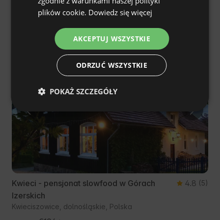
zgodnie z warunkami naszej polityki
Wólka Szczawińska , mazowieckie, Polska
FRENCH
plików cookie.
Dowiedz się więcej
€139
Cena od
/noc
CZECH
AKCEPTUJ WSZYSTKIE
DUTCH
Śniadanie w cenie
SLOVAK
ODRZUĆ WSZYSTKIE
POKAŻ SZCZEGÓŁY
Kwieci - pensjonat slowfood w Górach
4.8
(5)
Izerskich
Kwieciszowice, dolnośląskie, Polska