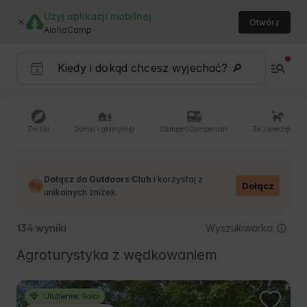
Użyj aplikacji mobilnej
Otwórz
AlohaCamp
Zniżki
Domki i glampingi
Camper/Campervan
Ze zwierzętami
Dołącz do Outdoors Club
i korzystaj z
Dołącz
unikalnych zniżek.
Wyszukiwarka
134 wyniki
Agroturystyka z wędkowaniem
Ulubieniec Gości