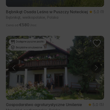
Bębnikąt Osada Leśna w Puszczy Noteckiej
5.0
(1)
Bębnikąt, wielkopolskie, Polska
€580
Cena od
/noc
Dostępne pyszne posiłki
Bezpłatne anulowanie
Gospodarstwo agroturystyczne Umilenie
5.0
(5)