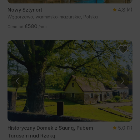
Nowy Sztynort
4.8
(6)
Węgorzewo, warmińsko-mazurskie, Polska
€580
Cena od
/noc
Historyczny Domek z Sauną, Pubem i
5.0
(2)
Tarasem nad Rzeką