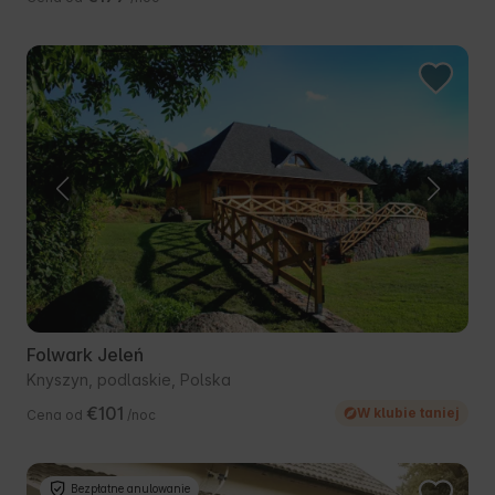
Folwark Jeleń
Knyszyn, podlaskie, Polska
€101
W klubie taniej
Cena od
/noc
Bezpłatne anulowanie