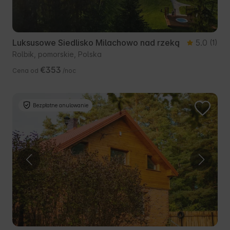
Luksusowe Siedlisko Milachowo nad rzeką
5.0
(1)
Rolbik, pomorskie, Polska
€353
Cena od
/noc
Bezpłatne anulowanie