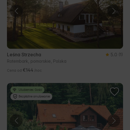
Leśna Strzecha
5.0
(1)
Rotembark, pomorskie, Polska
€144
Cena od
/noc
Ulubieniec Gości
Bezpłatne anulowanie