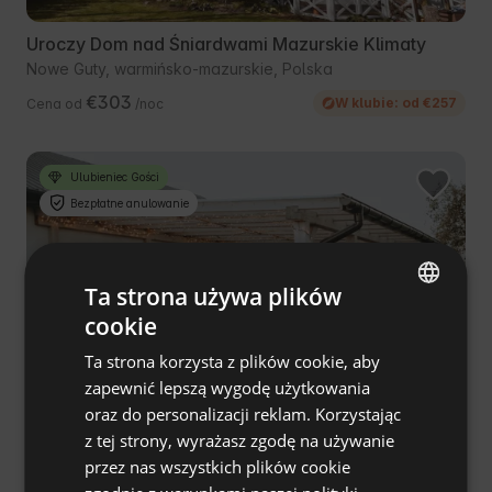
Uroczy Dom nad Śniardwami Mazurskie Klimaty
Nowe Guty, warmińsko-mazurskie, Polska
€303
W klubie: od €257
Cena od
/noc
Ulubieniec Gości
Bezpłatne anulowanie
Ta strona używa plików
cookie
ENGLISH
Ta strona korzysta z plików cookie, aby
SPANISH
zapewnić lepszą wygodę użytkowania
POLISH
oraz do personalizacji reklam. Korzystając
z tej strony, wyrażasz zgodę na używanie
GERMAN
Sielsko - Domek z kominkiem i jacuzzi
5.0
(7)
przez nas wszystkich plików cookie
ITALIAN
godzinę od Warszawy