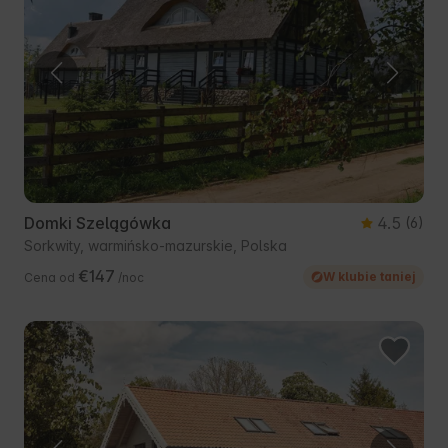
Domki Szelągówka
4.5
(6)
Sorkwity, warmińsko-mazurskie, Polska
€147
W klubie taniej
Cena od
/noc