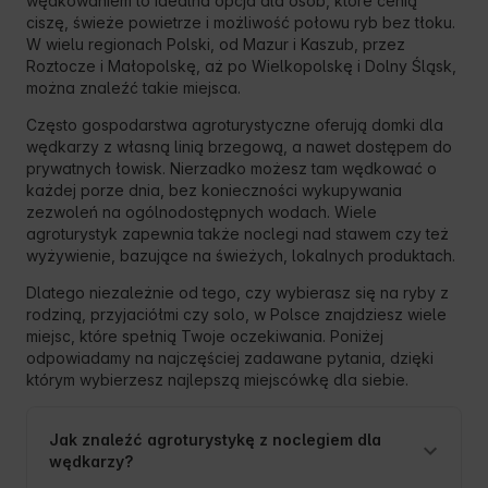
wędkowaniem to idealna opcja dla osób, które cenią
ciszę, świeże powietrze i możliwość połowu ryb bez tłoku.
W wielu regionach Polski, od Mazur i Kaszub, przez
Roztocze i Małopolskę, aż po Wielkopolskę i Dolny Śląsk,
można znaleźć takie miejsca.
Często gospodarstwa agroturystyczne oferują domki dla
wędkarzy z własną linią brzegową, a nawet dostępem do
prywatnych łowisk. Nierzadko możesz tam wędkować o
każdej porze dnia, bez konieczności wykupywania
zezwoleń na ogólnodostępnych wodach. Wiele
agroturystyk zapewnia także noclegi nad stawem czy też
wyżywienie, bazujące na świeżych, lokalnych produktach.
Dlatego niezależnie od tego, czy wybierasz się na ryby z
rodziną, przyjaciółmi czy solo, w Polsce znajdziesz wiele
miejsc, które spełnią Twoje oczekiwania. Poniżej
odpowiadamy na najczęściej zadawane pytania, dzięki
którym wybierzesz najlepszą miejscówkę dla siebie.
Jak znaleźć agroturystykę z noclegiem dla
wędkarzy?