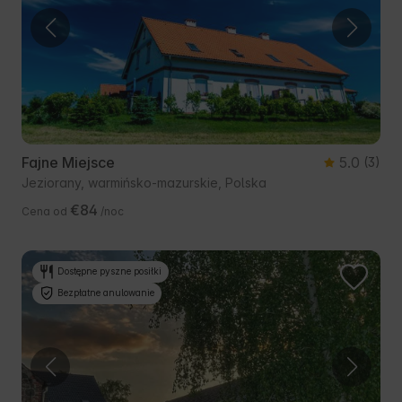
Fajne Miejsce
5.0
(3)
Jeziorany, warmińsko-mazurskie, Polska
€84
Cena od
/noc
Dostępne pyszne posiłki
Bezpłatne anulowanie