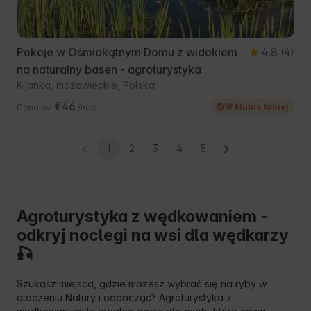
Pokoje w Ośmiokątnym Domu z widokiem
4.8
(4)
na naturalny basen - agroturystyka
Kijanka, mazowieckie, Polska
€46
W klubie taniej
Cena od
/noc
1
2
3
4
5
Agroturystyka z wędkowaniem -
odkryj noclegi na wsi dla wędkarzy
🎣
Szukasz miejsca, gdzie możesz wybrać się na ryby w
otoczeniu Natury i odpocząć? Agroturystyka z