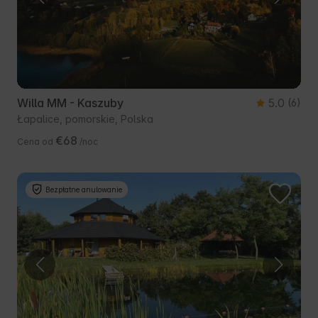
Willa MM - Kaszuby
5.0
(6)
Łapalice, pomorskie, Polska
€68
Cena od
/noc
Bezpłatne anulowanie