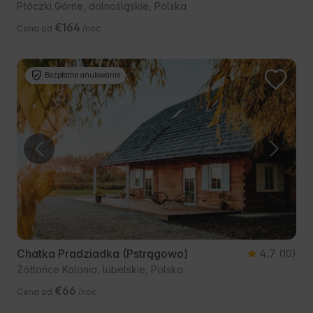
Płóczki Górne, dolnośląskie, Polska
€164
Cena od
/noc
Bezpłatne anulowanie
Chatka Pradziadka (Pstrągowo)
4.7
(10)
Żółtańce Kolonia, lubelskie, Polska
€66
Cena od
/noc