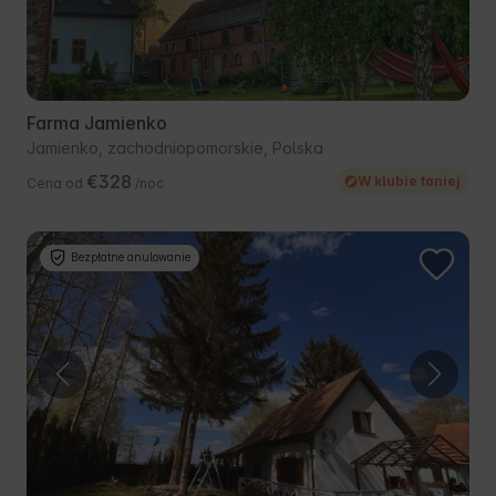
Farma Jamienko
Jamienko, zachodniopomorskie, Polska
€328
W klubie taniej
Cena od
/noc
Bezpłatne anulowanie