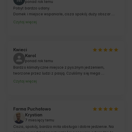
ponad rok temu
Pobyt bardzo udany.

Domek i miejsce wspaniałe, cisza spokój duży obszar 
tylko dla siebie.

Czytaj więcej
Domek bardzo wyposażony, niczego nie brakuję.

Gospodarze również wspaniali, dba o swoich gości.

Szczerze polecam te miejsce.
Kwieci
Karol
ponad rok temu
Bardzo klimatyczne miejsce z pysznym jedzeniem, 
tworzone przez ludzi z pasją. Czuliśmy się mega 
zaopiekowani i mieliśmy świetną bazę wypadową na 
Czytaj więcej
izerskie szlaki. 
Farma Puchałowo
Krystian
7 miesięcy temu
Cisza, spokój, bardzo miła obsługa i dobre jedzenie. Na 