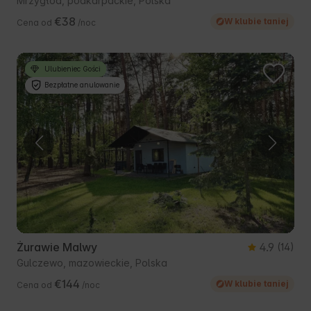
Mrzygłód, podkarpackie, Polska
€38
W klubie taniej
Cena od
/noc
Ulubieniec Gości
Bezpłatne anulowanie
Żurawie Malwy
4.9
(14)
Gulczewo, mazowieckie, Polska
€144
W klubie taniej
Cena od
/noc