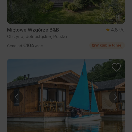
Miętowe Wzgórze B&B
4.8
(5)
Olszyna, dolnośląskie, Polska
€104
W klubie taniej
Cena od
/noc