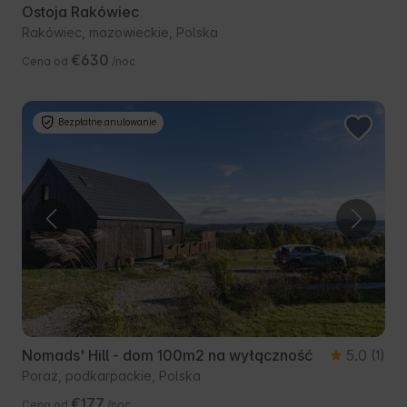
Ostoja Rakówiec
Rakówiec, mazowieckie, Polska
€630
Cena od
/noc
Bezpłatne anulowanie
Nomads' Hill - dom 100m2 na wyłączność
5.0
(1)
Poraż, podkarpackie, Polska
€177
Cena od
/noc