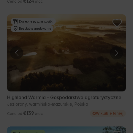
€124
Cena od
/noc
Dostępne pyszne posiłki
Bezpłatne anulowanie
Highland Warmia - Gospodarstwo agroturystyczne
Jeziorany, warmińsko-mazurskie, Polska
€139
W klubie taniej
Cena od
/noc