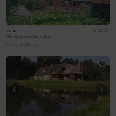
Tabun
5.0
(7)
Otomin, pomorskie, Polska
€101
Cena od
/noc