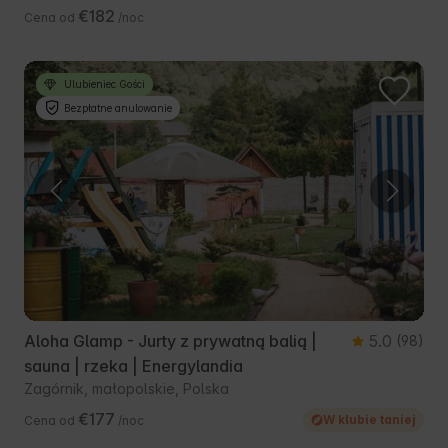
€182
Cena od
/noc
Ulubieniec Gości
Bezpłatne anulowanie
Aloha Glamp - Jurty z prywatną balią |
5.0
(98)
sauna | rzeka | Energylandia
Zagórnik, małopolskie, Polska
€177
W klubie taniej
Cena od
/noc