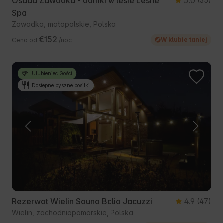
Osada Zawadka - domki w lesie Leśne
5.0
(35)
Spa
Zawadka, małopolskie, Polska
€152
W klubie taniej
Cena od
/noc
Ulubieniec Gości
Dostępne pyszne posiłki
Rezerwat Wielin Sauna Balia Jacuzzi
4.9
(47)
Wielin, zachodniopomorskie, Polska