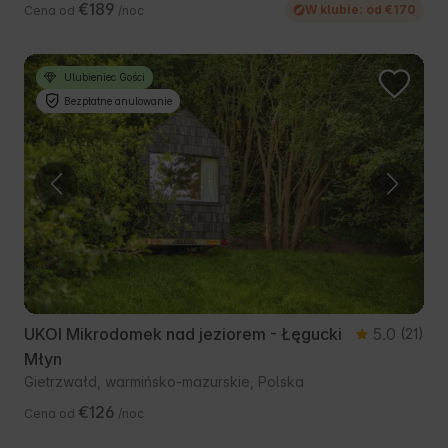
€189
W klubie: od €170
Cena od
/noc
Ulubieniec Gości
Bezpłatne anulowanie
UKOI Mikrodomek nad jeziorem - Łęgucki
5.0
(21)
Młyn
Gietrzwałd, warmińsko-mazurskie, Polska
€126
Cena od
/noc