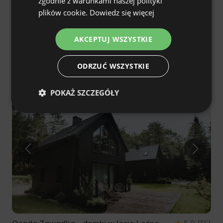
zgodnie z warunkami naszej polityki
FRENCH
plików cookie.
Dowiedz się więcej
CZECH
Masuria Lakehouse - Glamping
4.9
(108)
AKCEPTUJ WSZYSTKIE
DUTCH
Laśmiady, warmińsko-mazurskie, Polska
€189
SLOVAK
Cena od
/noc
ODRZUĆ WSZYSTKIE
POKAŻ SZCZEGÓŁY
Ulubieniec Gości
Tylko na AlohaCamp