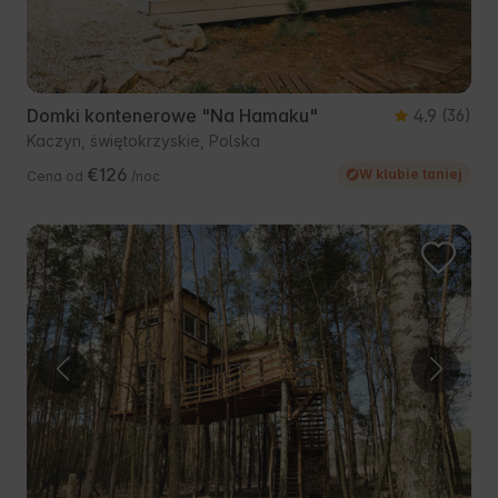
Domki kontenerowe "Na Hamaku"
4.9
(36)
Kaczyn, świętokrzyskie, Polska
€126
W klubie taniej
Cena od
/noc