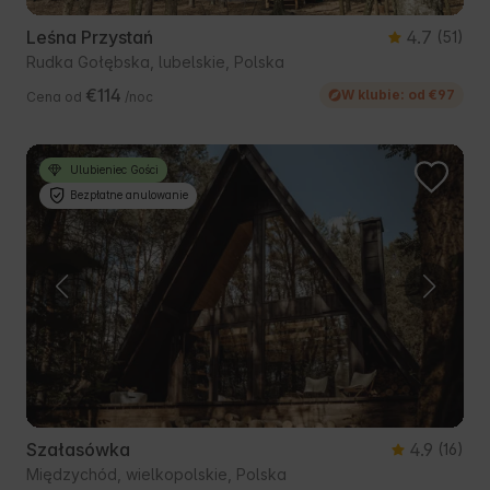
Leśna Przystań
4.7
(51)
Rudka Gołębska, lubelskie, Polska
€114
W klubie: od €97
Cena od
/noc
Ulubieniec Gości
Bezpłatne anulowanie
Szałasówka
4.9
(16)
Międzychód, wielkopolskie, Polska