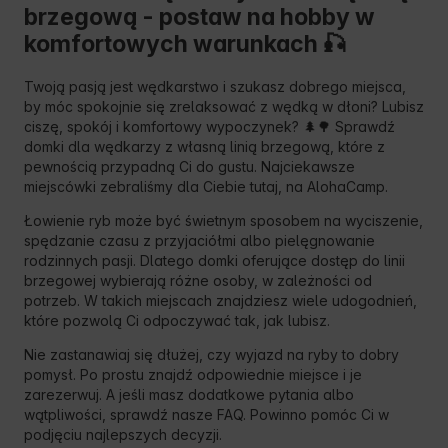
brzegową - postaw na hobby w
komfortowych warunkach 🎣
Twoją pasją jest wędkarstwo i szukasz dobrego miejsca,
by móc spokojnie się zrelaksować z wędką w dłoni? Lubisz
ciszę, spokój i komfortowy wypoczynek? 🌲🌳 Sprawdź
domki dla wędkarzy z własną linią brzegową, które z
pewnością przypadną Ci do gustu. Najciekawsze
miejscówki zebraliśmy dla Ciebie tutaj, na AlohaCamp.
Łowienie ryb może być świetnym sposobem na wyciszenie,
spędzanie czasu z przyjaciółmi albo pielęgnowanie
rodzinnych pasji. Dlatego domki oferujące dostęp do linii
brzegowej wybierają różne osoby, w zależności od
potrzeb. W takich miejscach znajdziesz wiele udogodnień,
które pozwolą Ci odpoczywać tak, jak lubisz.
Nie zastanawiaj się dłużej, czy wyjazd na ryby to dobry
pomysł. Po prostu znajdź odpowiednie miejsce i je
zarezerwuj. A jeśli masz dodatkowe pytania albo
wątpliwości, sprawdź nasze FAQ. Powinno pomóc Ci w
podjęciu najlepszych decyzji.