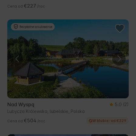
€227
Cena od
/noc
Bezpłatne anulowanie
Nad Wyspą
5.0
(2)
Lubycza Królewska, lubelskie, Polska
€504
W klubie: od €329
Cena od
/noc