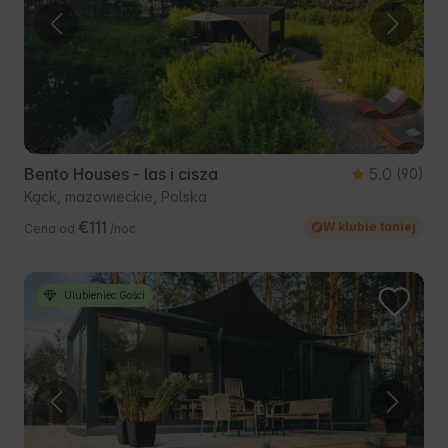
Bento Houses - las i cisza
5.0
(90)
Kąck, mazowieckie, Polska
€111
W klubie taniej
Cena od
/noc
Ulubieniec Gości