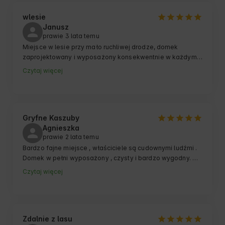
wlesie
Janusz
prawie 3 lata temu
Miejsce w lesie przy mało ruchliwej drodze, domek 
zaprojektowany i wyposażony konsekwentnie w każdym 
detalu. Można odpocząć i odprężyć się np. w wodnej bani. 
Czytaj więcej
Pobliskie jezioro niestety nie do kąpieli, ale nadaje się np. 
do wędkowania. Piękne krajobrazy. Warto tu przyjechać i 
odpocząć.
Gryfne Kaszuby
Agnieszka
prawie 2 lata temu
Bardzo fajne miejsce , właściciele są cudownymi ludźmi . 
Domek w pełni wyposażony , czysty i bardzo wygodny. 
Okolica przepiękna, bardzo czyste jezioro, rezerwaty 
Czytaj więcej
dookoła, warte zobaczenia .

Nie byliśmy z dziećmi ale jest ,

plac zabaw i inne udogodnienia dla dzieci . Bardzo 
polecam to miejsce 
Zdalnie z lasu