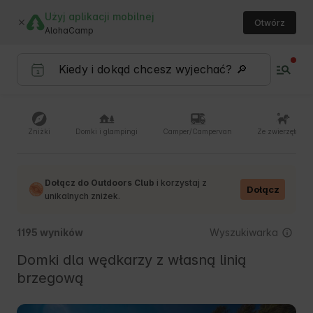
Użyj aplikacji mobilnej
Otwórz
AlohaCamp
Zniżki
Domki i glampingi
Camper/Campervan
Ze zwierzętami
Dołącz do Outdoors Club
i korzystaj z
Dołącz
unikalnych zniżek.
Wyszukiwarka
1195 wyników
Domki dla wędkarzy z własną linią
brzegową