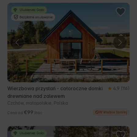
Ulubieniec Gości
Bezpłatne anulowanie
Wierzbowa przystań - całoroczne domki
4.9
(116)
drewniane nad zalewem
Czchów, małopolskie, Polska
€99
W klubie taniej
Cena od
/noc
Ulubieniec Gości