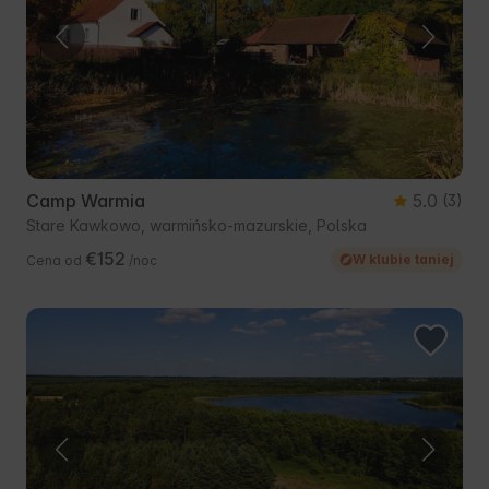
Camp Warmia
5.0
(3)
Stare Kawkowo, warmińsko-mazurskie, Polska
€152
W klubie taniej
Cena od
/noc