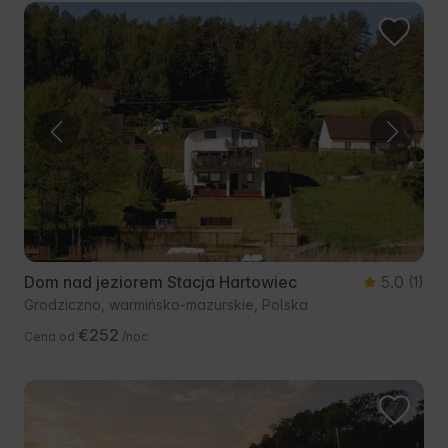
Dom nad jeziorem Stacja Hartowiec
5.0
(1)
Grodziczno, warmińsko-mazurskie, Polska
€252
Cena od
/noc