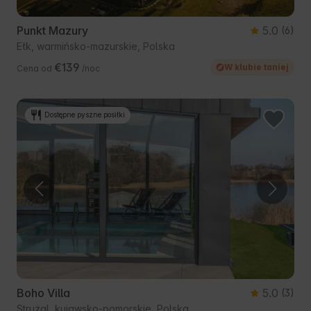
Punkt Mazury
5.0
(6)
Ełk, warmińsko-mazurskie, Polska
€139
W klubie taniej
Cena od
/noc
Dostępne pyszne posiłki
Boho Villa
5.0
(3)
Strużal, kujawsko-pomorskie, Polska