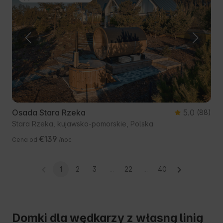
Osada Stara Rzeka
5.0
(88)
Stara Rzeka, kujawsko-pomorskie, Polska
€139
Cena od
/noc
1
2
3
...
22
...
40
Domki dla wędkarzy z własną linią