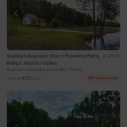
Siedlisko Rogówko: Dom z Prywatną Plażą,
4.9
(8)
Balią z Jacuzzi i Łódką
Rogówko, kujawsko-pomorskie, Polska
€351
W klubie taniej
Cena od
/noc