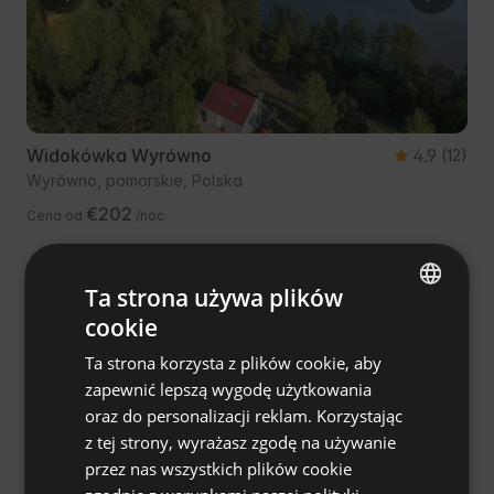
Widokówka Wyrówno
4.9
(12)
Wyrówno, pomorskie, Polska
€202
Cena od
/noc
Ta strona używa plików
Ulubieniec Gości
Tylko na AlohaCamp
cookie
ENGLISH
Ta strona korzysta z plików cookie, aby
SPANISH
zapewnić lepszą wygodę użytkowania
POLISH
oraz do personalizacji reklam. Korzystając
z tej strony, wyrażasz zgodę na używanie
GERMAN
przez nas wszystkich plików cookie
ITALIAN