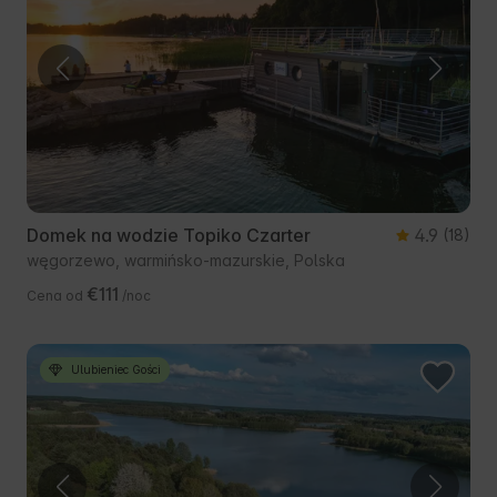
Domek na wodzie Topiko Czarter
4.9
(18)
węgorzewo, warmińsko-mazurskie, Polska
€111
Cena od
/noc
Ulubieniec Gości