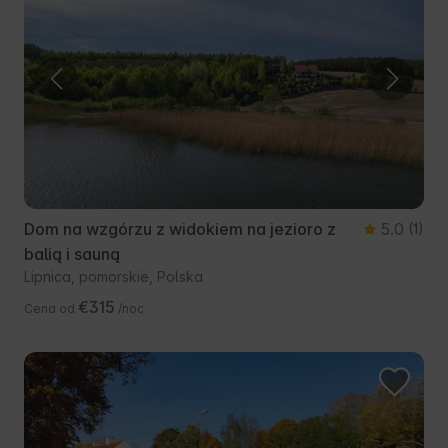
Dom na wzgórzu z widokiem na jezioro z
5.0
(1)
balią i sauną
Lipnica, pomorskie, Polska
€315
Cena od
/noc