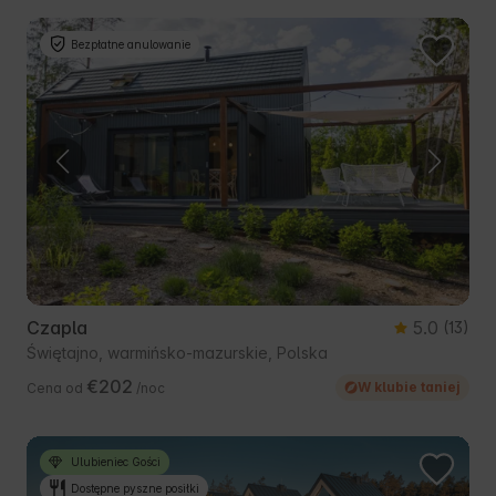
Bezpłatne anulowanie
Czapla
5.0
(13)
Świętajno, warmińsko-mazurskie, Polska
€202
W klubie taniej
Cena od
/noc
Ulubieniec Gości
Dostępne pyszne posiłki