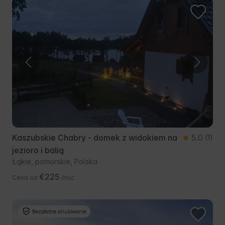
Kaszubskie Chabry - domek z widokiem na
5.0
(1)
jezioro i balią
Łąkie, pomorskie, Polska
€225
Cena od
/noc
Bezpłatne anulowanie