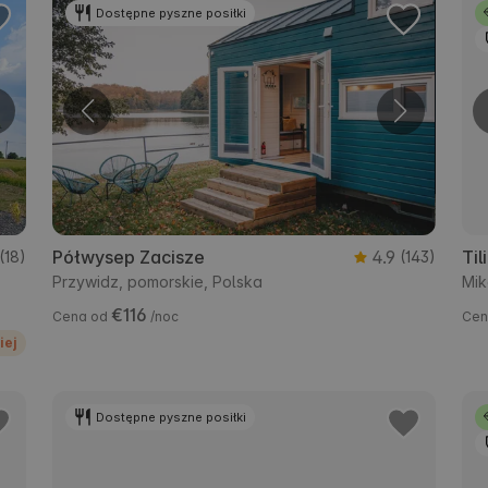
Dostępne pyszne posiłki
Półwysep Zacisze
4.9
Til
(18)
(143)
Przywidz, pomorskie, Polska
Mik
€116
Cena od
/noc
Cen
iej
Dostępne pyszne posiłki