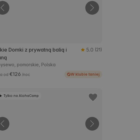
kie Domki z prywatną balią i
5.0
(21)
uną
ysewo, pomorskie, Polska
€126
W klubie taniej
a od
/noc
Tylko na AlohaCamp