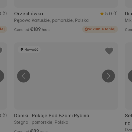
0
Orzechówka
5.0
Di
(1)
(1)
Pępowo Kartuskie, pomorskie, Polska
Mik
€189
iej
W klubie taniej
Cena od
/noc
Cen
Nowość
0
Domki i Pokoje Pod Bzami Rybina I
Sel
(1)
Stegna , pomorskie, Polska
na
Dzi
€89
Cena od
/noc