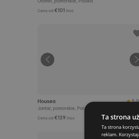
Otomin, pomorskie, Polska
€101
Cena od
/noc
Housea
5.
Jantar, pomorskie, Polska
Ta strona u
€139
Cena od
/noc
Ta strona korzyst
reklam. Korzystaj