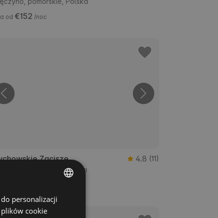
ęczyno, pomorskie, Polska
€152
a od
/noc
ychowskie Zacisze
4.8
(11)
chowo, pomorskie, Polska
€164
a od
/noc
do personalizacji
ENGLISH
 plików cookie
SPANISH