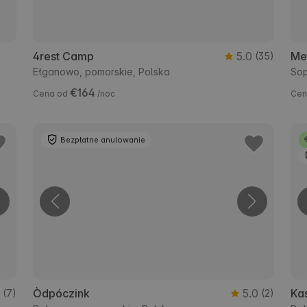
4rest Camp
5.0
Me
(35)
Ełganowo, pomorskie, Polska
Sop
€164
Cena od
/noc
Cen
Bezpłatne anulowanie
0
Òdpóczink
5.0
Ka
(7)
(2)