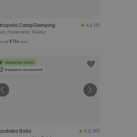
tropolis CampGlamping
4.6
(5)
ot, Pomerania, Polska
€114
a od
/noc
Ulubieniec Gości
Bezpłatne anulowanie
szubska Balia
5.0
(10)