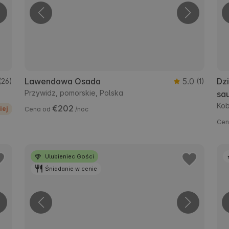
Lawendowa Osada
5.0
Dzi
(26)
(1)
Przywidz, pomorskie, Polska
sa
Kob
€202
iej
Cena od
/noc
Cen
Ulubieniec Gości
Śniadanie w cenie