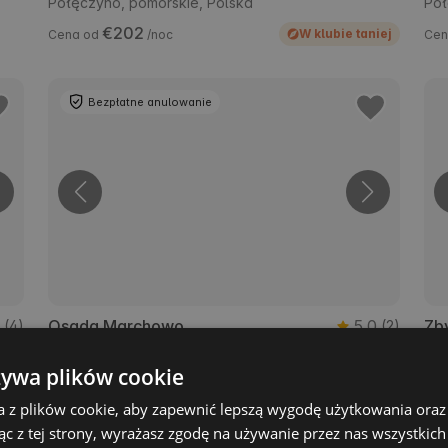
Połęczyno, pomorskie, Polska
Poł
€202
W klubie taniej
Cena od
/noc
Cen
Bezpłatne anulowanie
0
Osada Marchowo
5.0
Zb
(4)
(2)
Kielno, pomorskie, Polska
Zby
żywa plików cookie
€177
Cena od
/noc
Cen
a z plików cookie, aby zapewnić lepszą wygodę użytkowania oraz 
ąc z tej strony, wyrażasz zgodę na używanie przez nas wszystkich