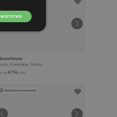
Bezpłatne anulowanie
POLISH
 WSZYSTKIE
GERMAN
ITALIAN
FRENCH
CZECH
DUTCH
dowoHouse
SLOVAK
owo, Pomorskie, Polska
€794
a od
/noc
Bezpłatne anulowanie