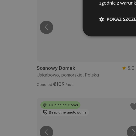
zgodnie z warunka
POKAŻ SZCZ
Sosnowy Domek
5.0
Ustarbowo, pomorskie, Polska
€109
Cena od
/noc
Ulubieniec Gości
Bezpłatne anulowanie