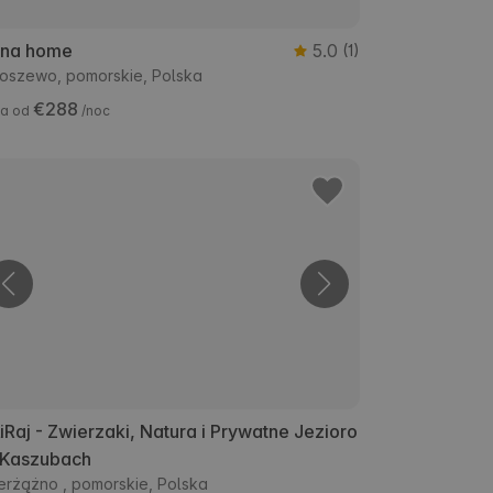
una home
5.0
(1)
oszewo, pomorskie, Polska
€288
a od
/noc
iRaj - Zwierzaki, Natura i Prywatne Jezioro
 Kaszubach
erżążno , pomorskie, Polska