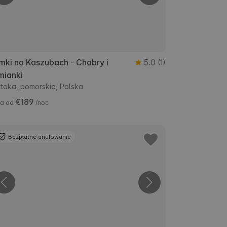
mki na Kaszubach - Chabry i
5.0
(1)
mianki
toka, pomorskie, Polska
€189
a od
/noc
Bezpłatne anulowanie