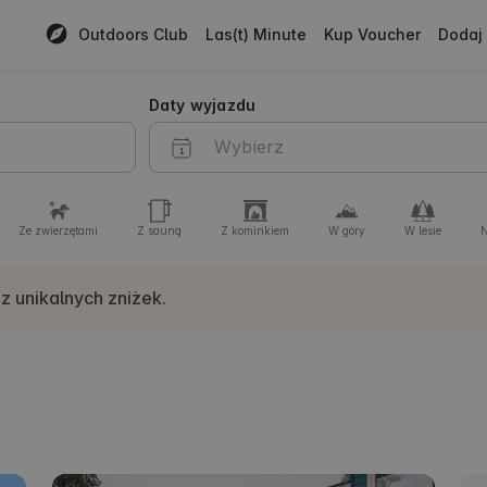
Outdoors Club
Las(t) Minute
Kup Voucher
Dodaj 
Daty wyjazdu
Ze zwierzętami
Z sauną
Z kominkiem
W góry
W lesie
N
 z unikalnych zniżek.