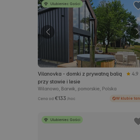
Ulubieniec Gości
Vilanovka - domki z prywatną balią
4.9
przy stawie i lesie
Wilanowo, Barwik, pomorskie, Polska
€133
W klubie tan
Cena od
/noc
Ulubieniec Gości