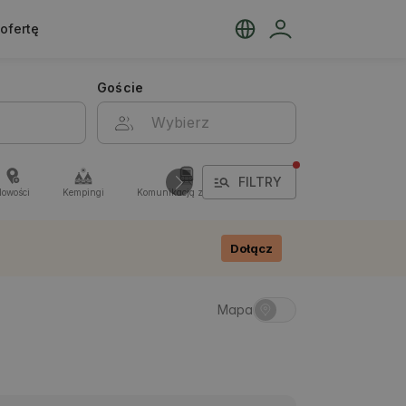
ofertę
Goście
FILTRY
owości
Kempingi
Komunikacją zbiorową
Dołącz
Mapa