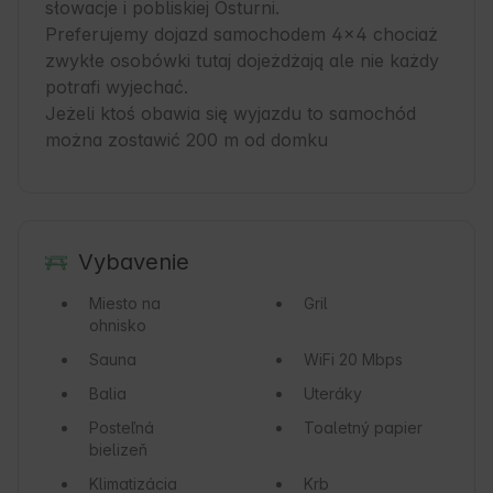
słowacje i pobliskiej Osturni.

Preferujemy dojazd samochodem 4x4 chociaż 
zwykłe osobówki tutaj dojeżdżają ale nie każdy 
potrafi wyjechać.

Jeżeli ktoś obawia się wyjazdu to samochód 
można zostawić 200 m od domku 
Vybavenie
Miesto na
Gril
ohnisko
Sauna
WiFi
20 Mbps
Balia
Uteráky
Posteľná
Toaletný papier
bielizeň
Klimatizácia
Krb