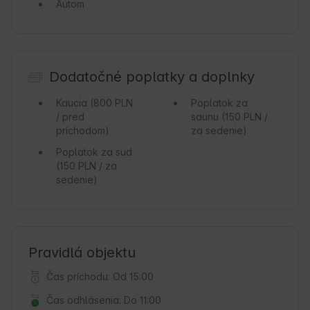
Autom
Dodatočné poplatky a doplnky
Kaucia
(800 PLN
Poplatok za
/ pred
saunu
(150 PLN /
príchodom)
za sedenie)
Poplatok za sud
(150 PLN / za
sedenie)
Pravidlá objektu
Čas príchodu: Od 15:00
Čas odhlásenia: Do 11:00