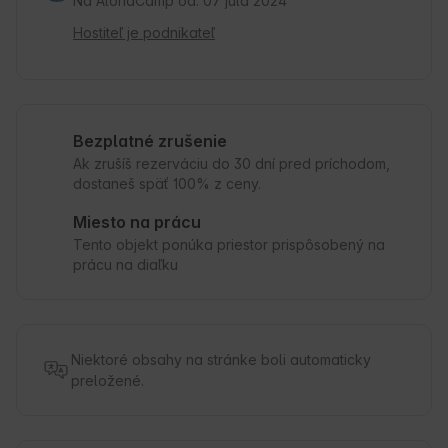
Na AlohaCamp od: 07 júla 2024
Hostiteľ je podnikateľ
Bezplatné zrušenie
Ak zrušíš rezerváciu do 30 dní pred príchodom,
dostaneš späť 100% z ceny.
Miesto na prácu
Tento objekt ponúka priestor prispôsobený na
prácu na diaľku
Niektoré obsahy na stránke boli automaticky
preložené.