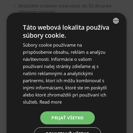
Bezplatné zrušenie rezervácie:
do 30 dní pred
dátumom príchodu
Táto webová lokalita používa
súbory cookie.
ENGLISH
Lokalita
Súbory cookie používame na
SPANISH
Rzepiska, kraj. małopolskie, Poľsko
prispôsobenie obsahu, reklám a analýzu
POLISH
návštevnosti. Informácie o vašom
používaní našej stránky zdieľame aj s
GERMAN
našimi reklamnými a analytickými
ITALIAN
partnermi, ktorí ich môžu kombinovať s
FRENCH
inými informáciami, ktoré ste im poskytli
alebo ktoré zhromaždili pri používaní ich
CZECH
služieb.
Read more
DUTCH
SLOVAK
PRIJAŤ VŠETKO