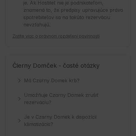
je. Ak Hostiteľ nie je podnikateľom,
znamená to, že predpisy upravujúce práva
spotrebiteľov sa na takúto rezerváciu
nevzťahujú.
Zistite viac o právnom rozdelení povinností
Čierny Domček - časté otázky
Má Czarny Domek krb?
Umožňuje Czarny Domek zrušiť
rezerváciu?
Je v Czarny Domek k dispozícii
klimatizácia?