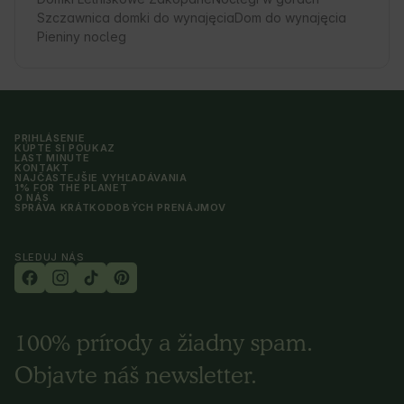
Szczawnica domki do wynajęcia
Dom do wynajęcia
Pieniny nocleg
PRIHLÁSENIE
KÚPTE SI POUKAZ
LAST MINUTE
KONTAKT
NAJČASTEJŠIE VYHĽADÁVANIA
1% FOR THE PLANET
O NÁS
SPRÁVA KRÁTKODOBÝCH PRENÁJMOV
SLEDUJ NÁS
100% prírody a žiadny spam.
Objavte náš newsletter.