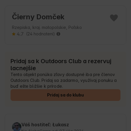
Čierny Domček
Rzepiska, kraj. małopolskie, Poľsko
4.7
(24 hodnotení)
Pridaj sa k Outdoors Club a rezervuj
lacnejšie
Tento objekt ponúka zľavy dostupné iba pre členov
Outdoors Club. Pridaj sa zadarmo, využívaj ponuku a
buď ešte bližšie k prírode.
Pridaj sa do klubu
Váš hostiteľ: Łukasz