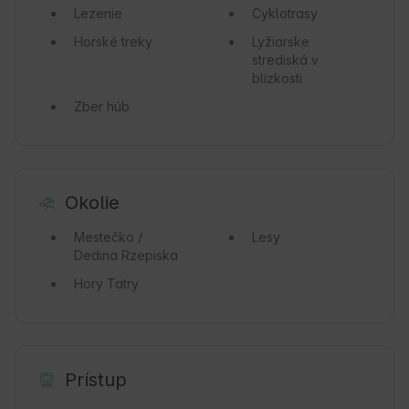
Lezenie
Cyklotrasy
Horské treky
Lyžiarske
strediská v
blízkosti
Zber húb
Okolie
Mestečko /
Lesy
Dedina
Rzepiska
Hory
Tatry
Prístup