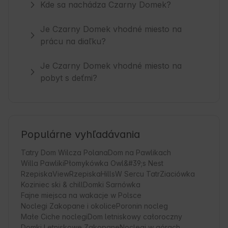
Kde sa nachádza Czarny Domek?
Je Czarny Domek vhodné miesto na
prácu na diaľku?
Je Czarny Domek vhodné miesto na
pobyt s deťmi?
Populárne vyhľadávania
Tatry Dom Wilcza Polana
Dom na Pawlikach
Willa Pawliki
Płomykówka Owl&#39;s Nest
RzepiskaView
RzepiskaHills
W Sercu Tatr
Ziaciówka
Koziniec ski & chill
Domki Sarnówka
Fajne miejsca na wakacje w Polsce
Noclegi Zakopane i okolice
Poronin nocleg
Małe Ciche noclegi
Dom letniskowy całoroczny
Domki Letniskowe Zakopane
Noclegi w górach