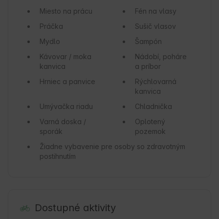
Miesto na prácu
Fén na vlasy
Práčka
Sušič vlasov
Mydlo
Šampón
Kávovar / moka
Nádobí, poháre
kanvica
a príbor
Hrniec a panvice
Rýchlovarná
kanvica
Umývačka riadu
Chladnička
Varná doska /
Oplotený
sporák
pozemok
Žiadne vybavenie pre osoby so zdravotným
postihnutím
Dostupné aktivity