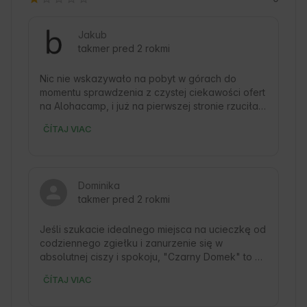
Jakub
takmer pred 2 rokmi
Nic nie wskazywało na pobyt w górach do 
momentu sprawdzenia z czystej ciekawości ofert 
na Alohacamp, i już na pierwszej stronie rzuciła 
nam się nietypowa zabudowa Czarnego domku, 
ČÍTAJ VIAC
jednogłośnie decyzja zapadła na tak!

W trakcie przygotowań do wyjazdu jak i przez 
wyjazd mieliśmy świetny kontakt z właścicielem, 
Dominika
na miejscu od razu zauważyliśmy że zdjęcia 
takmer pred 2 rokmi
nigdy nie oddadzą tak pięknej panoramy jaką 
zastaliśmy na miejscu, wyposażenie domków jak 
i czystość była na najwyższym poziomie, 
Jeśli szukacie idealnego miejsca na ucieczkę od 
dodatkowo korzystaliśmy z sauny oraz balii, od 
codziennego zgiełku i zanurzenie się w 
razu każdemu polecamy skorzystać z kompletu 
absolutnej ciszy i spokoju, "Czarny Domek" to 
naraz ponieważ wtedy doznania w stylu SPA są 
wybór, który spełni Wasze najśmielsze 
ČÍTAJ VIAC
naprawdę z najwyższej półki, domek jest 
oczekiwania. Ten uroczy domek położony jest 
położony w sąsiedztwie łąk i drzew, tak więc 
głęboko w sercu lasu, gdzie jedynym 