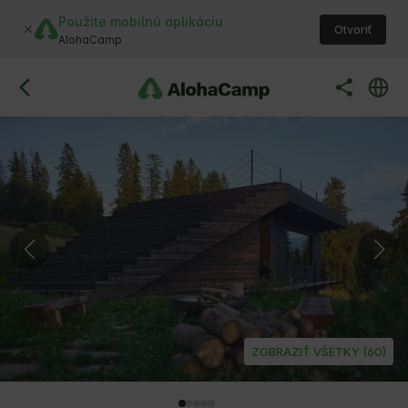
Použite mobilnú aplikáciu
Otvoriť
AlohaCamp
ZOBRAZIŤ VŠETKY (60)