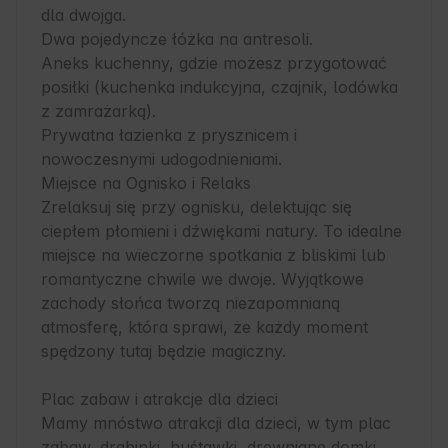
dla dwojga.

Dwa pojedyncze łóżka na antresoli.

Aneks kuchenny, gdzie możesz przygotować 
posiłki (kuchenka indukcyjna, czajnik, lodówka 
z zamrażarką).

Prywatna łazienka z prysznicem i 
nowoczesnymi udogodnieniami.

Miejsce na Ognisko i Relaks

Zrelaksuj się przy ognisku, delektując się 
ciepłem płomieni i dźwiękami natury. To idealne 
miejsce na wieczorne spotkania z bliskimi lub 
romantyczne chwile we dwoje. Wyjątkowe 
zachody słońca tworzą niezapomnianą 
atmosferę, która sprawi, że każdy moment 
spędzony tutaj będzie magiczny.

Plac zabaw i atrakcje dla dzieci

Mamy mnóstwo atrakcji dla dzieci, w tym plac 
zabaw, drabinki, huśtawki, drewniane domki, 