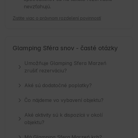
nevzťahujú.
Zistite viac o právnom rozdelení povinností
Glamping Sféra snov - časté otázky
Umožňuje Glamping Sfera Marzeń
zrušiť rezerváciu?
Aké sú dodatočné poplatky?
Čo nájdeme vo vybavení objektu?
Aké aktivity sú k dispozícii v okolí
objektu?
Má Glamping Sfera Marzeń krb?