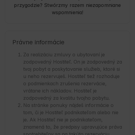
przygodzie? Stwórzmy razem niezapomniane
wspomnienia!
Právne informácie
Za realizáciu zmluvy o ubytovaní je
zodpovedný Hostiteľ. On je zodpovedný za
tvoj pobyt a poskytovanie služieb, ktoré si
u neho rezervuješ. Hostiteľ tiež rozhoduje
o podmienkach zrušenia rezervácie,
vrátane ich nákladov. Hostiteľ je
zodpovedný za kvalitu tvojho pobytu.
Na stránke ponuky nájdeš informácie o
tom, či je Hostiteľ podnikateľom alebo nie
je. Ak Hostiteľ nie je podnikateľom,
znamená to, že predpisy upravujúce práva
spotrebiteľov sa na takúto rezerváciu