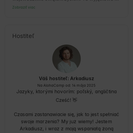
oferta noclegowa łączy komfort z bliskością 
Zobraziť viac
lasów i czystego powietrza. Szewna to 
spokojna miejscowość, doskonała baza 
wypadowa do zwiedzania okolicznych atrakcji. 
Goście mogą liczyć na przyjazną atmosferę i 
Hostiteľ
łatwy dostęp do szlaków turystycznych. Warto 
poznać lokalne tradycje i cieszyć się urokami 
Natury, które oferuje ten region.
Váš hostiteľ: Arkadiusz
Na AlohaCamp od: 14 mája 2025
Jazyky, ktorými hovorím:
poľský, angličtina
Cześć! 👋
Czasami zastanawiacie się, jak to jest spełniać
swoje marzenia? My już wiemy! Jestem
Arkadiusz, i wraz z moją wspaniałą żoną