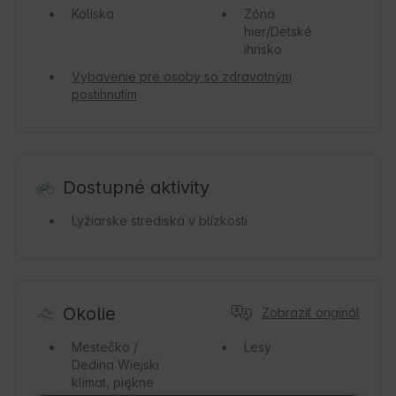
Kolíska
Zóna
hier/Detské
ihrisko
Vybavenie pre osoby so zdravotným
postihnutím
Dostupné aktivity
Lyžiarske strediská v blízkosti
Okolie
Zobraziť originál
Mestečko /
Lesy
Dedina
Wiejski
klimat, piękne