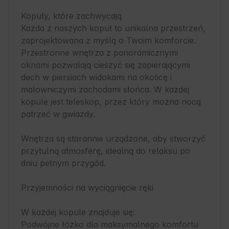
Kopuły, które zachwycają

Każda z naszych kopuł to unikalna przestrzeń, 
zaprojektowana z myślą o Twoim komforcie. 
Przestronne wnętrza z panoramicznymi 
oknami pozwalają cieszyć się zapierającymi 
dech w piersiach widokami na okolicę i 
malowniczymi zachodami słońca. W każdej 
kopule jest teleskop, przez który można nocą 
patrzeć w gwiazdy.

Wnętrza są starannie urządzone, aby stworzyć 
przytulną atmosferę, idealną do relaksu po 
dniu pełnym przygód.

Przyjemności na wyciągnięcie ręki

W każdej kopule znajduje się:

Podwójne łóżko dla maksymalnego komfortu 