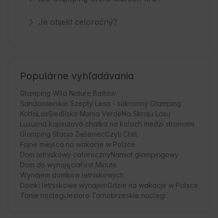
Je objekt celoročný?
Populárne vyhľadávania
Glamping Wild Nature Bałtów
Sandomierskie Szepty Lesa - súkromný Glamping
KotfaLas
Siedlisko Mama Verde
Na Skraju Lasu
Luxusná kapsulová chatka na koloch medzi stromami
Glamping Stacja Zieleniec
Czyli Chill
Fajne miejsca na wakacje w Polsce
Dom letniskowy całoroczny
Namiot glampingowy
Dom do wynajęcia
First Minute
Wynajem domków letniskowych
Domki letniskowe wynajem
Gdzie na wakacje w Polsce
Tanie noclegi
Jezioro Tarnobrzeskie noclegi