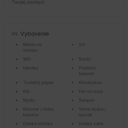
Twojej pamięci!
Vybavenie
Miesto na
Gril
ohnisko
WiFi
Bazén
Uteráky
Posteľná
bielizeň
Toaletný papier
Klimatizácia
Krb
Fén na vlasy
Mydlo
Šampón
Kávovar / moka
Varná doska /
kanvica
sporák
Detská stolička
Detská vaňa