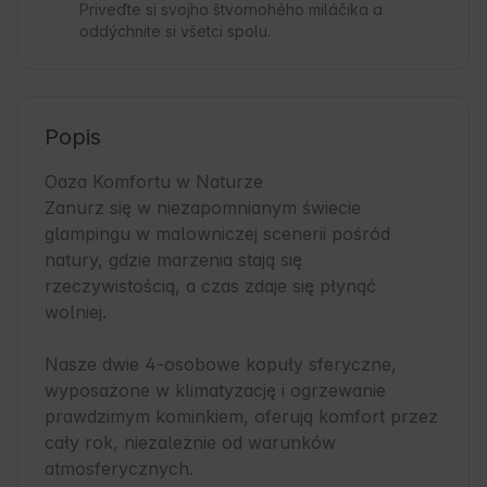
Priveďte si svojho štvornohého miláčika a
oddýchnite si všetci spolu.
Popis
Oaza Komfortu w Naturze

Zanurz się w niezapomnianym świecie 
glampingu w malowniczej scenerii pośród 
natury, gdzie marzenia stają się 
rzeczywistością, a czas zdaje się płynąć 
wolniej.

Nasze dwie 4-osobowe kopuły sferyczne, 
wyposażone w klimatyzację i ogrzewanie 
prawdzimym kominkiem, oferują komfort przez 
cały rok, niezależnie od warunków 
atmosferycznych.
