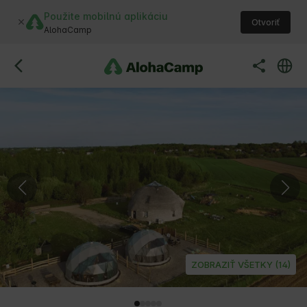
Použite mobilnú aplikáciu
Otvoriť
AlohaCamp
ZOBRAZIŤ VŠETKY (14)