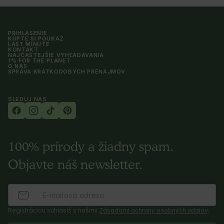
PRIHLÁSENIE
KÚPTE SI POUKAZ
LAST MINUTE
KONTAKT
NAJČASTEJŠIE VYHĽADÁVANIA
1% FOR THE PLANET
O NÁS
SPRÁVA KRÁTKODOBÝCH PRENÁJMOV
SLEDUJ NÁS
100% prírody a žiadny spam.
Objavte náš newsletter.
Registráciou súhlasíš s našimi
Zásadami ochrany osobných údajov
.