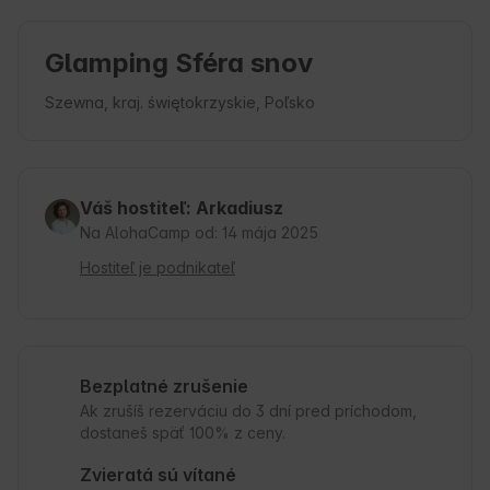
Glamping Sféra snov
Szewna, kraj. świętokrzyskie, Poľsko
Váš hostiteľ: Arkadiusz
Na AlohaCamp od: 14 mája 2025
Hostiteľ je podnikateľ
Bezplatné zrušenie
Ak zrušíš rezerváciu do 3 dní pred príchodom,
dostaneš späť 100% z ceny.
Zvieratá sú vítané